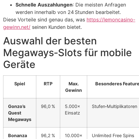
Schnelle Auszahlungen
: Die meisten Anfragen
werden innerhalb von 24 Stunden bearbeitet.
Diese Vorteile sind genau das, was
https://lemoncasino-
gewinn.net/
seinen Kunden bietet.
Auswahl der besten
Megaways‑Slots für mobile
Geräte
Spiel
RTP
Max.
Besonderes Featur
Gewinn
Gonzo’s
96,0 %
5.000×
Stufen‑Multiplikatoren
Quest
Einsatz
Megaways
Bonanza
96,2 %
10.000×
Unlimited Free Spins