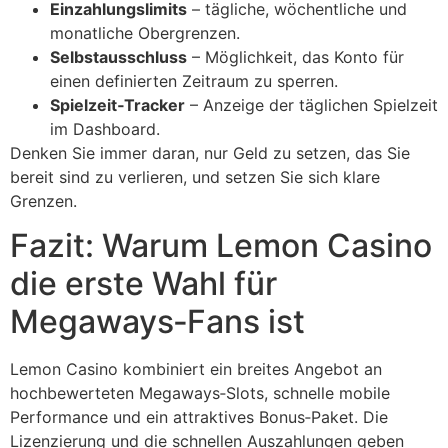
Einzahlungslimits
– tägliche, wöchentliche und
monatliche Obergrenzen.
Selbstausschluss
– Möglichkeit, das Konto für
einen definierten Zeitraum zu sperren.
Spielzeit‑Tracker
– Anzeige der täglichen Spielzeit
im Dashboard.
Denken Sie immer daran, nur Geld zu setzen, das Sie
bereit sind zu verlieren, und setzen Sie sich klare
Grenzen.
Fazit: Warum Lemon Casino
die erste Wahl für
Megaways‑Fans ist
Lemon Casino kombiniert ein breites Angebot an
hochbewerteten Megaways‑Slots, schnelle mobile
Performance und ein attraktives Bonus‑Paket. Die
Lizenzierung und die schnellen Auszahlungen geben