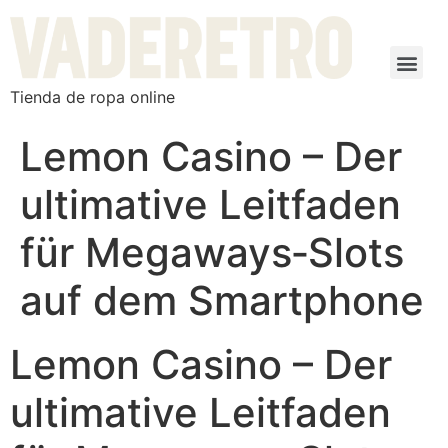
Tienda de ropa online
Lemon Casino – Der
ultimative Leitfaden
für Megaways‑Slots
auf dem Smartphone
Lemon Casino – Der
ultimative Leitfaden