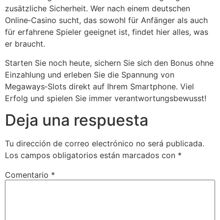
zusätzliche Sicherheit. Wer nach einem deutschen
Online‑Casino sucht, das sowohl für Anfänger als auch
für erfahrene Spieler geeignet ist, findet hier alles, was
er braucht.
Starten Sie noch heute, sichern Sie sich den Bonus ohne
Einzahlung und erleben Sie die Spannung von
Megaways‑Slots direkt auf Ihrem Smartphone. Viel
Erfolg und spielen Sie immer verantwortungsbewusst!
Deja una respuesta
Tu dirección de correo electrónico no será publicada.
Los campos obligatorios están marcados con
*
Comentario
*