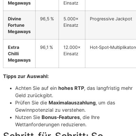
Megaways
Einsatz
Divine
96,5 %
5.000×
Progressive Jackpot
Fortune
Einsatz
Megaways
Extra
96,1 %
12.000×
Hot‑Spot‑Multiplikator
Chilli
Einsatz
Megaways
Tipps zur Auswahl:
Achten Sie auf ein
hohes RTP
, das langfristig mehr
Geld zurückgibt.
Prüfen Sie die
Maximalauszahlung
, um das
Gewinnpotenzial zu verstehen.
Nutzen Sie
Bonus‑Features
, die Ihre
Wettanforderungen reduzieren.