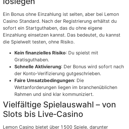
loslegen
Ein Bonus ohne Einzahlung ist selten, aber bei Lemon
Casino Standard. Nach der Registrierung erhältst du
sofort ein Startguthaben, das du ohne eigene
Einzahlung einsetzen kannst. Das bedeutet, du kannst
die Spielwelt testen, ohne Risiko.
Kein finanzielles Risiko
: Du spielst mit
Gratisguthaben.
Schnelle Aktivierung
: Der Bonus wird sofort nach
der Konto‑Verifizierung gutgeschrieben.
Faire Umsatzbedingungen
: Die
Wettanforderungen liegen im branchenüblichen
Rahmen und sind klar kommuniziert.
Vielfältige Spielauswahl – von
Slots bis Live‑Casino
Lemon Casino bietet über 1 500 Spiele, darunter