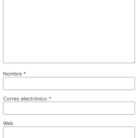
Nombre
*
Correo electrónico
*
Web