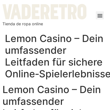
Tienda de ropa online
Lemon Casino – Dein
umfassender
Leitfaden für sichere
Online‑Spielerlebniss
Lemon Casino – Dein
umfassender