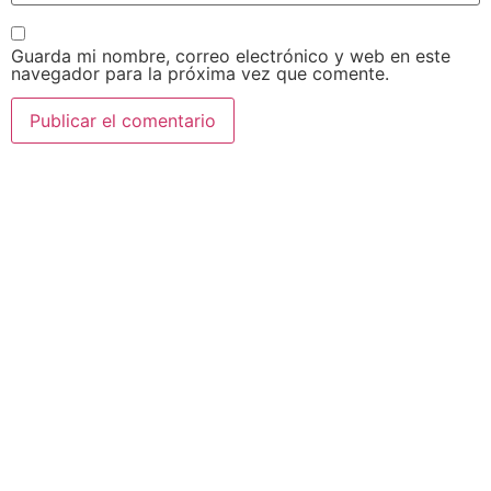
Guarda mi nombre, correo electrónico y web en este
navegador para la próxima vez que comente.