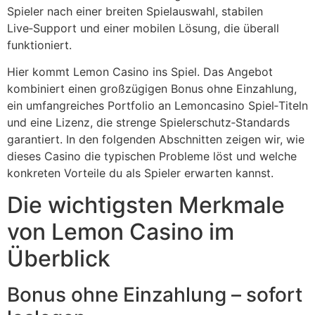
Spieler nach einer breiten Spielauswahl, stabilen
Live‑Support und einer mobilen Lösung, die überall
funktioniert.
Hier kommt Lemon Casino ins Spiel. Das Angebot
kombiniert einen großzügigen Bonus ohne Einzahlung,
ein umfangreiches Portfolio an Lemoncasino Spiel‑Titeln
und eine Lizenz, die strenge Spielerschutz‑Standards
garantiert. In den folgenden Abschnitten zeigen wir, wie
dieses Casino die typischen Probleme löst und welche
konkreten Vorteile du als Spieler erwarten kannst.
Die wichtigsten Merkmale
von Lemon Casino im
Überblick
Bonus ohne Einzahlung – sofort