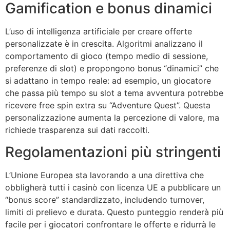
Gamification e bonus dinamici
L’uso di intelligenza artificiale per creare offerte
personalizzate è in crescita. Algoritmi analizzano il
comportamento di gioco (tempo medio di sessione,
preferenze di slot) e propongono bonus “dinamici” che
si adattano in tempo reale: ad esempio, un giocatore
che passa più tempo su slot a tema avventura potrebbe
ricevere free spin extra su “Adventure Quest”. Questa
personalizzazione aumenta la percezione di valore, ma
richiede trasparenza sui dati raccolti.
Regolamentazioni più stringenti
L’Unione Europea sta lavorando a una direttiva che
obbligherà tutti i casinò con licenza UE a pubblicare un
“bonus score” standardizzato, includendo turnover,
limiti di prelievo e durata. Questo punteggio renderà più
facile per i giocatori confrontare le offerte e ridurrà le