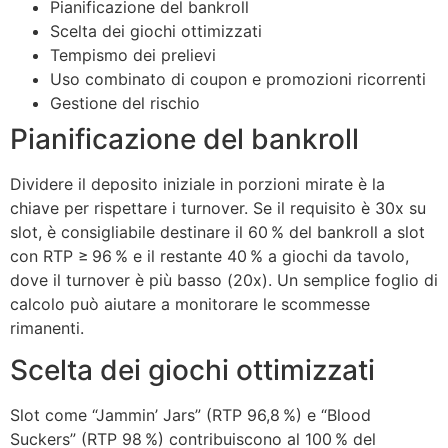
Pianificazione del bankroll
Scelta dei giochi ottimizzati
Tempismo dei prelievi
Uso combinato di coupon e promozioni ricorrenti
Gestione del rischio
Pianificazione del bankroll
Dividere il deposito iniziale in porzioni mirate è la
chiave per rispettare i turnover. Se il requisito è 30x su
slot, è consigliabile destinare il 60 % del bankroll a slot
con RTP ≥ 96 % e il restante 40 % a giochi da tavolo,
dove il turnover è più basso (20x). Un semplice foglio di
calcolo può aiutare a monitorare le scommesse
rimanenti.
Scelta dei giochi ottimizzati
Slot come “Jammin’ Jars” (RTP 96,8 %) e “Blood
Suckers” (RTP 98 %) contribuiscono al 100 % del