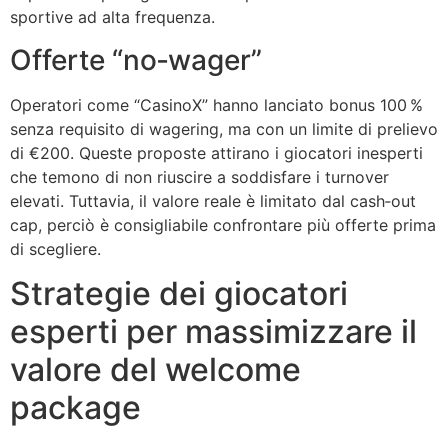
sportive ad alta frequenza.
Offerte “no‑wager”
Operatori come “CasinoX” hanno lanciato bonus 100 %
senza requisito di wagering, ma con un limite di prelievo
di €200. Queste proposte attirano i giocatori inesperti
che temono di non riuscire a soddisfare i turnover
elevati. Tuttavia, il valore reale è limitato dal cash‑out
cap, perciò è consigliabile confrontare più offerte prima
di scegliere.
Strategie dei giocatori
esperti per massimizzare il
valore del welcome
package