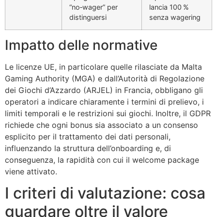
“no‑wager” per
lancia 100 %
distinguersi
senza wagering
Impatto delle normative
Le licenze UE, in particolare quelle rilasciate da Malta
Gaming Authority (MGA) e dall’Autorità di Regolazione
dei Giochi d’Azzardo (ARJEL) in Francia, obbligano gli
operatori a indicare chiaramente i termini di prelievo, i
limiti temporali e le restrizioni sui giochi. Inoltre, il GDPR
richiede che ogni bonus sia associato a un consenso
esplicito per il trattamento dei dati personali,
influenzando la struttura dell’onboarding e, di
conseguenza, la rapidità con cui il welcome package
viene attivato.
I criteri di valutazione: cosa
guardare oltre il valore