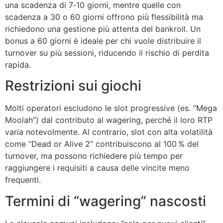
una scadenza di 7‑10 giorni, mentre quelle con
scadenza a 30 o 60 giorni offrono più flessibilità ma
richiedono una gestione più attenta del bankroll. Un
bonus a 60 giorni è ideale per chi vuole distribuire il
turnover su più sessioni, riducendo il rischio di perdita
rapida.
Restrizioni sui giochi
Molti operatori escludono le slot progressive (es. “Mega
Moolah”) dal contributo al wagering, perché il loro RTP
varia notevolmente. Al contrario, slot con alta volatilità
come “Dead or Alive 2” contribuiscono al 100 % del
turnover, ma possono richiedere più tempo per
raggiungere i requisiti a causa delle vincite meno
frequenti.
Termini di “wagering” nascosti