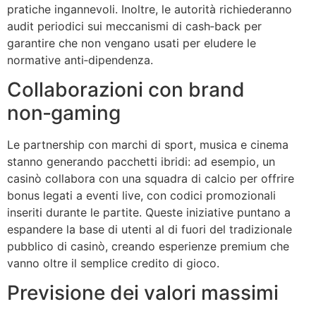
pratiche ingannevoli. Inoltre, le autorità richiederanno
audit periodici sui meccanismi di cash‑back per
garantire che non vengano usati per eludere le
normative anti‑dipendenza.
Collaborazioni con brand
non‑gaming
Le partnership con marchi di sport, musica e cinema
stanno generando pacchetti ibridi: ad esempio, un
casinò collabora con una squadra di calcio per offrire
bonus legati a eventi live, con codici promozionali
inseriti durante le partite. Queste iniziative puntano a
espandere la base di utenti al di fuori del tradizionale
pubblico di casinò, creando esperienze premium che
vanno oltre il semplice credito di gioco.
Previsione dei valori massimi