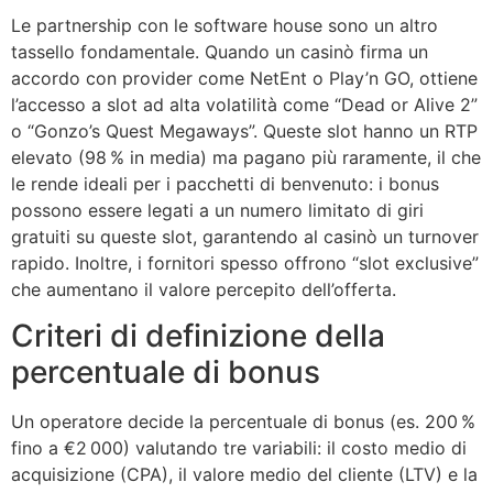
Le partnership con le software house sono un altro
tassello fondamentale. Quando un casinò firma un
accordo con provider come NetEnt o Play’n GO, ottiene
l’accesso a slot ad alta volatilità come “Dead or Alive 2”
o “Gonzo’s Quest Megaways”. Queste slot hanno un RTP
elevato (98 % in media) ma pagano più raramente, il che
le rende ideali per i pacchetti di benvenuto: i bonus
possono essere legati a un numero limitato di giri
gratuiti su queste slot, garantendo al casinò un turnover
rapido. Inoltre, i fornitori spesso offrono “slot exclusive”
che aumentano il valore percepito dell’offerta.
Criteri di definizione della
percentuale di bonus
Un operatore decide la percentuale di bonus (es. 200 %
fino a €2 000) valutando tre variabili: il costo medio di
acquisizione (CPA), il valore medio del cliente (LTV) e la