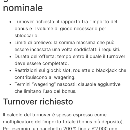
nominale
Turnover richiesto: il rapporto tra l’importo del
bonus e il volume di gioco necessario per
sbloccarlo.
Limiti di prelievo: la somma massima che può
essere incassata una volta soddisfatti i requisiti.
Durata dell’offerta: tempo entro il quale il turnover
deve essere completato.
Restrizioni sui giochi: slot, roulette o blackjack che
contribuiscono al wagering.
Termini “wagering” nascosti: clausole aggiuntive
che limitano l’uso del bonus.
Turnover richiesto
Il calcolo del turnover è spesso espresso come
moltiplicatore dell’importo totale (bonus più deposito).
Per esempio, un pacchetto 200 % fino a €2 000 con