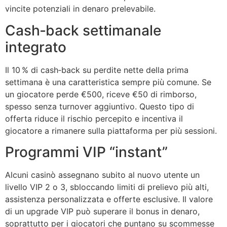
vincite potenziali in denaro prelevabile.
Cash‑back settimanale
integrato
Il 10 % di cash‑back su perdite nette della prima
settimana è una caratteristica sempre più comune. Se
un giocatore perde €500, riceve €50 di rimborso,
spesso senza turnover aggiuntivo. Questo tipo di
offerta riduce il rischio percepito e incentiva il
giocatore a rimanere sulla piattaforma per più sessioni.
Programmi VIP “instant”
Alcuni casinò assegnano subito al nuovo utente un
livello VIP 2 o 3, sbloccando limiti di prelievo più alti,
assistenza personalizzata e offerte esclusive. Il valore
di un upgrade VIP può superare il bonus in denaro,
soprattutto per i giocatori che puntano su scommesse