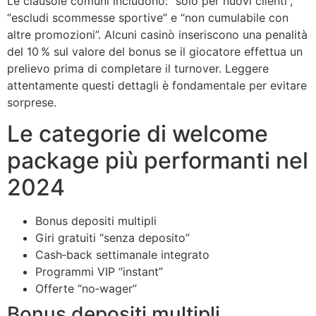
Le clausole comuni includono: “solo per nuovi clienti”,
“escludi scommesse sportive” e “non cumulabile con
altre promozioni”. Alcuni casinò inseriscono una penalità
del 10 % sul valore del bonus se il giocatore effettua un
prelievo prima di completare il turnover. Leggere
attentamente questi dettagli è fondamentale per evitare
sorprese.
Le categorie di welcome
package più performanti nel
2024
Bonus depositi multipli
Giri gratuiti “senza deposito”
Cash‑back settimanale integrato
Programmi VIP “instant”
Offerte “no‑wager”
Bonus depositi multipli