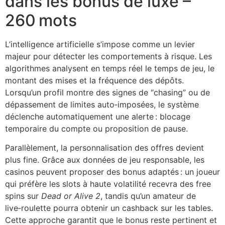
dans les bonus de luxe –
260 mots
L’intelligence artificielle s’impose comme un levier
majeur pour détecter les comportements à risque. Les
algorithmes analysent en temps réel le temps de jeu, le
montant des mises et la fréquence des dépôts.
Lorsqu’un profil montre des signes de “chasing” ou de
dépassement de limites auto‑imposées, le système
déclenche automatiquement une alerte : blocage
temporaire du compte ou proposition de pause.
Parallèlement, la personnalisation des offres devient
plus fine. Grâce aux données de jeu responsable, les
casinos peuvent proposer des bonus adaptés : un joueur
qui préfère les slots à haute volatilité recevra des free
spins sur
Dead or Alive 2
, tandis qu’un amateur de
live‑roulette pourra obtenir un cashback sur les tables.
Cette approche garantit que le bonus reste pertinent et