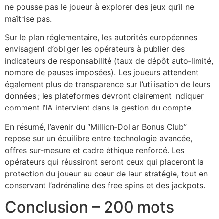
ne pousse pas le joueur à explorer des jeux qu’il ne
maîtrise pas.
Sur le plan réglementaire, les autorités européennes
envisagent d’obliger les opérateurs à publier des
indicateurs de responsabilité (taux de dépôt auto‑limité,
nombre de pauses imposées). Les joueurs attendent
également plus de transparence sur l’utilisation de leurs
données ; les plateformes devront clairement indiquer
comment l’IA intervient dans la gestion du compte.
En résumé, l’avenir du “Million‑Dollar Bonus Club”
repose sur un équilibre entre technologie avancée,
offres sur‑mesure et cadre éthique renforcé. Les
opérateurs qui réussiront seront ceux qui placeront la
protection du joueur au cœur de leur stratégie, tout en
conservant l’adrénaline des free spins et des jackpots.
Conclusion – 200 mots