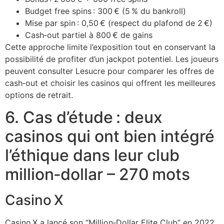
Budget free spins : 300 € (5 % du bankroll)
Mise par spin : 0,50 € (respect du plafond de 2 €)
Cash‑out partiel à 800 € de gains
Cette approche limite l’exposition tout en conservant la
possibilité de profiter d’un jackpot potentiel. Les joueurs
peuvent consulter Lesucre pour comparer les offres de
cash‑out et choisir les casinos qui offrent les meilleures
options de retrait.
6. Cas d’étude : deux
casinos qui ont bien intégré
l’éthique dans leur club
million‑dollar – 270 mots
Casino X
Casino X a lancé son “Million‑Dollar Elite Club” en 2022.