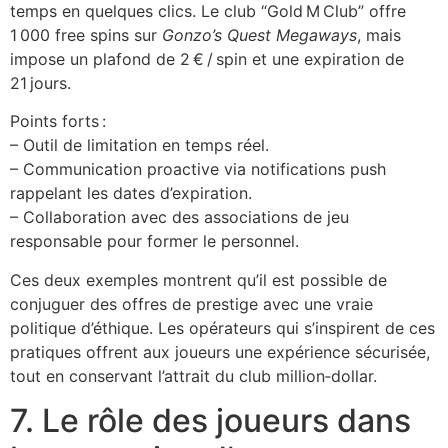
temps en quelques clics. Le club “Gold M Club” offre
1 000 free spins sur
Gonzo’s Quest Megaways
, mais
impose un plafond de 2 € / spin et une expiration de
21 jours.
Points forts :
– Outil de limitation en temps réel.
– Communication proactive via notifications push
rappelant les dates d’expiration.
– Collaboration avec des associations de jeu
responsable pour former le personnel.
Ces deux exemples montrent qu’il est possible de
conjuguer des offres de prestige avec une vraie
politique d’éthique. Les opérateurs qui s’inspirent de ces
pratiques offrent aux joueurs une expérience sécurisée,
tout en conservant l’attrait du club million‑dollar.
7. Le rôle des joueurs dans