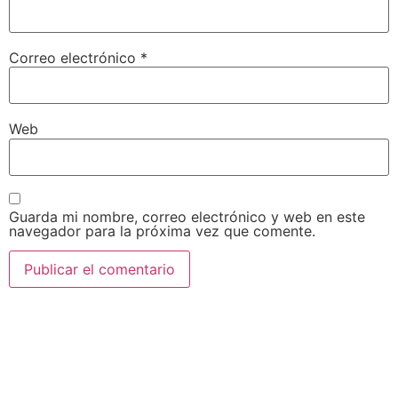
Correo electrónico
*
Web
Guarda mi nombre, correo electrónico y web en este
navegador para la próxima vez que comente.