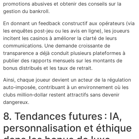
promotions abusives et obtenir des conseils sur la
gestion du bankroll.
En donnant un feedback constructif aux opérateurs (via
les enquêtes post‑jeu ou les avis en ligne), les joueurs
incitent les casinos à améliorer la clarté de leurs
communications. Une demande croissante de
transparence a déjà conduit plusieurs plateformes à
publier des rapports mensuels sur les montants de
bonus distribués et les taux de retrait.
Ainsi, chaque joueur devient un acteur de la régulation
auto‑imposée, contribuant à un environnement où les
clubs million‑dollar restent attractifs sans devenir
dangereux.
8. Tendances futures : IA,
personnalisation et éthique