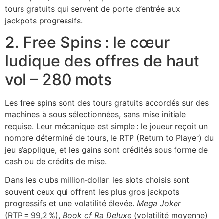
tours gratuits qui servent de porte d’entrée aux
jackpots progressifs.
2. Free Spins : le cœur
ludique des offres de haut
vol – 280 mots
Les free spins sont des tours gratuits accordés sur des
machines à sous sélectionnées, sans mise initiale
requise. Leur mécanique est simple : le joueur reçoit un
nombre déterminé de tours, le RTP (Return to Player) du
jeu s’applique, et les gains sont crédités sous forme de
cash ou de crédits de mise.
Dans les clubs million‑dollar, les slots choisis sont
souvent ceux qui offrent les plus gros jackpots
progressifs et une volatilité élevée.
Mega Joker
(RTP = 99,2 %),
Book of Ra Deluxe
(volatilité moyenne)