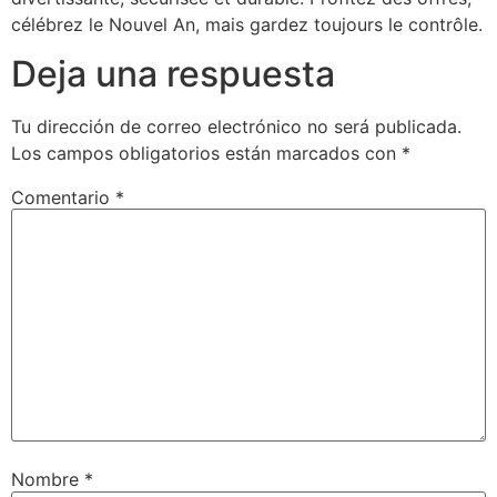
célébrez le Nouvel An, mais gardez toujours le contrôle.
Deja una respuesta
Tu dirección de correo electrónico no será publicada.
Los campos obligatorios están marcados con
*
Comentario
*
Nombre
*