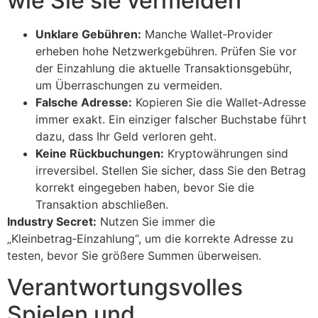
wie Sie sie vermeiden
Unklare Gebühren:
Manche Wallet‑Provider
erheben hohe Netzwerkgebühren. Prüfen Sie vor
der Einzahlung die aktuelle Transaktionsgebühr,
um Überraschungen zu vermeiden.
Falsche Adresse:
Kopieren Sie die Wallet‑Adresse
immer exakt. Ein einziger falscher Buchstabe führt
dazu, dass Ihr Geld verloren geht.
Keine Rückbuchungen:
Kryptowährungen sind
irreversibel. Stellen Sie sicher, dass Sie den Betrag
korrekt eingegeben haben, bevor Sie die
Transaktion abschließen.
Industry Secret:
Nutzen Sie immer die
„Kleinbetrag‑Einzahlung“, um die korrekte Adresse zu
testen, bevor Sie größere Summen überweisen.
Verantwortungsvolles
Spielen und