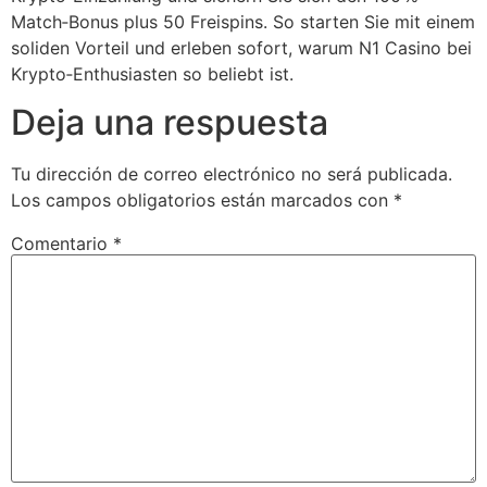
Match‑Bonus plus 50 Freispins. So starten Sie mit einem
soliden Vorteil und erleben sofort, warum N1 Casino bei
Krypto‑Enthusiasten so beliebt ist.
Deja una respuesta
Tu dirección de correo electrónico no será publicada.
Los campos obligatorios están marcados con
*
Comentario
*