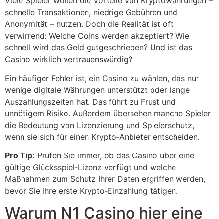
Viele Spieler wollen die Vorteile von Kryptowährungen –
schnelle Transaktionen, niedrige Gebühren und
Anonymität – nutzen. Doch die Realität ist oft
verwirrend: Welche Coins werden akzeptiert? Wie
schnell wird das Geld gutgeschrieben? Und ist das
Casino wirklich vertrauenswürdig?
Ein häufiger Fehler ist, ein Casino zu wählen, das nur
wenige digitale Währungen unterstützt oder lange
Auszahlungszeiten hat. Das führt zu Frust und
unnötigem Risiko. Außerdem übersehen manche Spieler
die Bedeutung von Lizenzierung und Spielerschutz,
wenn sie sich für einen Krypto‑Anbieter entscheiden.
Pro Tip:
Prüfen Sie immer, ob das Casino über eine
gültige Glücksspiel‑Lizenz verfügt und welche
Maßnahmen zum Schutz Ihrer Daten ergriffen werden,
bevor Sie Ihre erste Krypto‑Einzahlung tätigen.
Warum N1 Casino hier eine