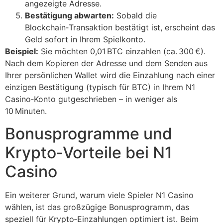
angezeigte Adresse.
Bestätigung abwarten:
Sobald die
Blockchain‑Transaktion bestätigt ist, erscheint das
Geld sofort in Ihrem Spielkonto.
Beispiel:
Sie möchten 0,01 BTC einzahlen (ca. 300 €).
Nach dem Kopieren der Adresse und dem Senden aus
Ihrer persönlichen Wallet wird die Einzahlung nach einer
einzigen Bestätigung (typisch für BTC) in Ihrem N1
Casino‑Konto gutgeschrieben – in weniger als
10 Minuten.
Bonusprogramme und
Krypto‑Vorteile bei N1
Casino
Ein weiterer Grund, warum viele Spieler N1 Casino
wählen, ist das großzügige Bonusprogramm, das
speziell für Krypto‑Einzahlungen optimiert ist. Beim