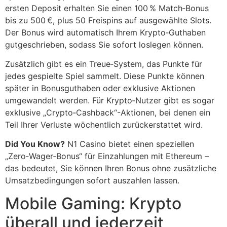
ersten Deposit erhalten Sie einen 100 % Match‑Bonus
bis zu 500 €, plus 50 Freispins auf ausgewählte Slots.
Der Bonus wird automatisch Ihrem Krypto‑Guthaben
gutgeschrieben, sodass Sie sofort loslegen können.
Zusätzlich gibt es ein Treue‑System, das Punkte für
jedes gespielte Spiel sammelt. Diese Punkte können
später in Bonusguthaben oder exklusive Aktionen
umgewandelt werden. Für Krypto‑Nutzer gibt es sogar
exklusive „Crypto‑Cashback“-Aktionen, bei denen ein
Teil Ihrer Verluste wöchentlich zurückerstattet wird.
Did You Know?
N1 Casino bietet einen speziellen
„Zero‑Wager‑Bonus“ für Einzahlungen mit Ethereum –
das bedeutet, Sie können Ihren Bonus ohne zusätzliche
Umsatzbedingungen sofort auszahlen lassen.
Mobile Gaming: Krypto
überall und jederzeit