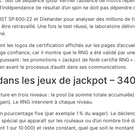
s : test de séquence (pour vérifier l’absence de motifs répét
d’indépendance (le résultat d’un spin ne doit pas dépendre 
IST SP 800‑22 et Dieharder pour analyser des millions de ti
 être retravaillé. Une fois le test réussi, le laboratoire déli
mé.
nt les logos de certification affichés sur les pages d’accuei
 confiance, car il montre que le RNG a été validé par une
issant : les promotions « Jackpot de Noël certifié RNG » a
 en avant le processus d’audit dans ses communications.
dans les jeux de jackpot – 34
ture en trois niveaux : le pool (la somme totale accumulée),
gain). Le RNG intervient à chaque niveau.
 pourcentage fixe (par exemple 1 % du wager). Le déclench
e spécial qui apparaît sur les rouleaux ou d’un nombre tiré 
nt 1 sur 10 000) et reste constant, quel que soit le montant