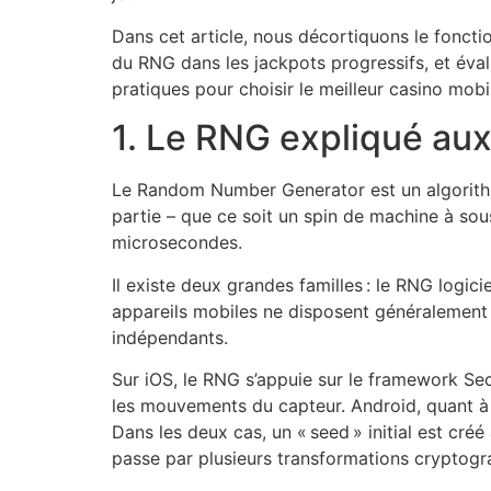
Dans cet article, nous décortiquons le foncti
du RNG dans les jackpots progressifs, et éval
pratiques pour choisir le meilleur casino mobi
1. Le RNG expliqué aux
Le Random Number Generator est un algorith
partie – que ce soit un spin de machine à sou
microsecondes.
Il existe deux grandes familles : le RNG logic
appareils mobiles ne disposent généralement p
indépendants.
Sur iOS, le RNG s’appuie sur le framework S
les mouvements du capteur. Android, quant à l
Dans les deux cas, un « seed » initial est cré
passe par plusieurs transformations cryptogra