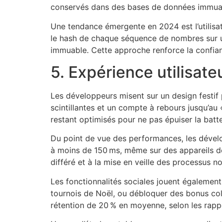
conservés dans des bases de données immuab
Une tendance émergente en 2024 est l’utilisat
le hash de chaque séquence de nombres sur un
immuable. Cette approche renforce la confia
5. Expérience utilisate
Les développeurs misent sur un design festif p
scintillantes et un compte à rebours jusqu’au 
restant optimisés pour ne pas épuiser la batte
Du point de vue des performances, les dévelop
à moins de 150 ms, même sur des appareils 
différé et à la mise en veille des processus n
Les fonctionnalités sociales jouent également 
tournois de Noël, ou débloquer des bonus col
rétention de 20 % en moyenne, selon les rappo