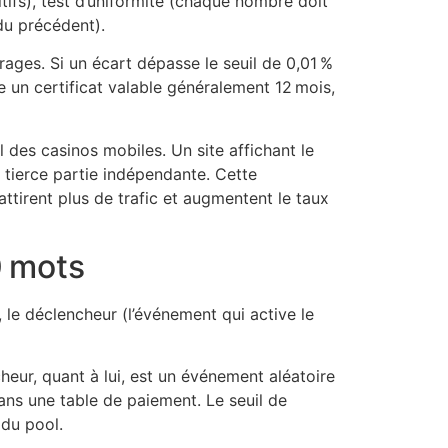
itifs), test d’uniformité (chaque nombre doit
du précédent).
rages. Si un écart dépasse le seuil de 0,01 %
vre un certificat valable généralement 12 mois,
l des casinos mobiles. Un site affichant le
 tierce partie indépendante. Cette
ttirent plus de trafic et augmentent le taux
0 mots
 le déclencheur (l’événement qui active le
eur, quant à lui, est un événement aléatoire
dans une table de paiement. Le seuil de
 du pool.