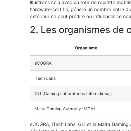
Illustrons cela avec un tour de roulette mobil
hardware‑certifié, génère un nombre entre 0 e
extérieur ne peut prédire ou influencer ce nomb
2. Les organismes de c
Organisme
eCOGRA
iTech Labs
GLI (Gaming Laboratories International)
Malta Gaming Authority (MGA)
eCOGRA, iTech Labs, GLI et la Malta Gaming A