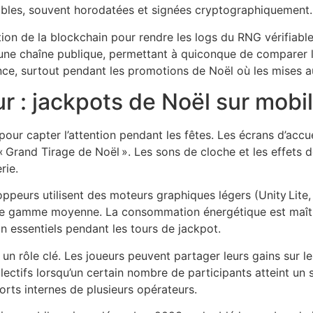
les, souvent horodatées et signées cryptographiquement.
ion de la blockchain pour rendre les logs du RNG vérifiables
e chaîne publique, permettant à quiconque de comparer les
nce, surtout pendant les promotions de Noël où les mises 
ur : jackpots de Noël sur mob
our capter l’attention pendant les fêtes. Les écrans d’accu
« Grand Tirage de Noël ». Les sons de cloche et les effets d
rie.
peurs utilisent des moteurs graphiques légers (Unity Lite,
de gamme moyenne. La consommation énergétique est maîtr
on essentiels pendant les tours de jackpot.
un rôle clé. Les joueurs peuvent partager leurs gains sur le
lectifs lorsqu’un certain nombre de participants atteint u
rts internes de plusieurs opérateurs.