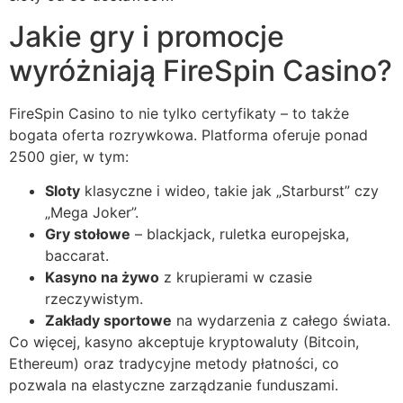
Jakie gry i promocje
wyróżniają FireSpin Casino?
FireSpin Casino to nie tylko certyfikaty – to także
bogata oferta rozrywkowa. Platforma oferuje ponad
2500 gier, w tym:
Sloty
klasyczne i wideo, takie jak „Starburst” czy
„Mega Joker”.
Gry stołowe
– blackjack, ruletka europejska,
baccarat.
Kasyno na żywo
z krupierami w czasie
rzeczywistym.
Zakłady sportowe
na wydarzenia z całego świata.
Co więcej, kasyno akceptuje kryptowaluty (Bitcoin,
Ethereum) oraz tradycyjne metody płatności, co
pozwala na elastyczne zarządzanie funduszami.