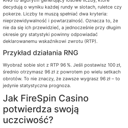
RNG to algorytm generujący losowe liczby, które
decydują o wyniku każdej rundy w slotach, ruletce czy
pokerze. Liczby te muszą spełniać dwa kryteria:
nieprzewidywalność i powtarzalność. Oznacza to, że
nie da się ich przewidzieć, a jednocześnie przy długim
okresie gry statystyki powinny odpowiadać
deklarowanemu wskaźnikowi zwrotu (RTP).
Przykład działania RNG
Wyobraź sobie slot z RTP 96 %. Jeśli postawisz 100 zł,
średnio otrzymasz 96 zł z powrotem po wielu setkach
obrotów. To nie znaczy, że zawsze wygrasz 96 zł – to
jedynie statystyczna prognoza.
Jak FireSpin Casino
potwierdza swoją
uczciwość?