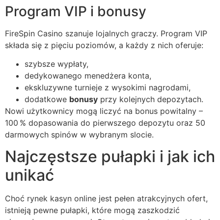
Program VIP i bonusy
FireSpin Casino szanuje lojalnych graczy. Program VIP
składa się z pięciu poziomów, a każdy z nich oferuje:
szybsze wypłaty,
dedykowanego menedżera konta,
ekskluzywne turnieje z wysokimi nagrodami,
dodatkowe
bonusy
przy kolejnych depozytach.
Nowi użytkownicy mogą liczyć na bonus powitalny –
100 % dopasowania do pierwszego depozytu oraz 50
darmowych spinów w wybranym slocie.
Najczęstsze pułapki i jak ich
unikać
Choć rynek kasyn online jest pełen atrakcyjnych ofert,
istnieją pewne pułapki, które mogą zaszkodzić