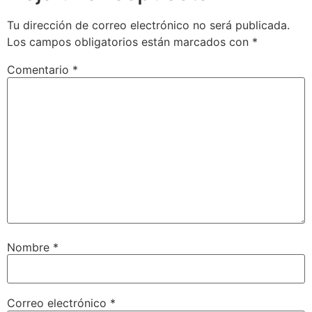
Tu dirección de correo electrónico no será publicada.
Los campos obligatorios están marcados con
*
Comentario
*
Nombre
*
Correo electrónico
*