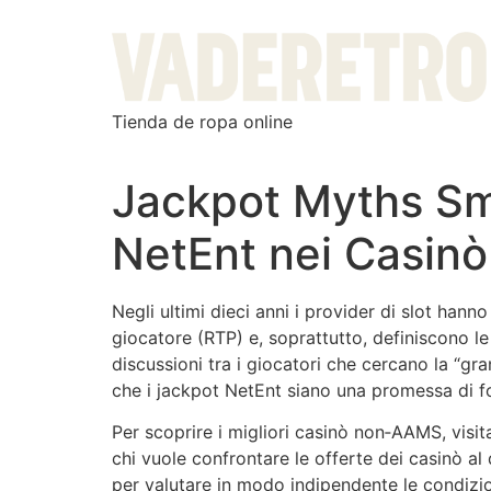
Tienda de ropa online
Jackpot Myths Smo
NetEnt nei Casinò
Negli ultimi dieci anni i provider di slot hann
giocatore (RTP) e, soprattutto, definiscono le
discussioni tra i giocatori che cercano la “gra
che i jackpot NetEnt siano una promessa di f
Per scoprire i migliori casinò non‑AAMS, visi
chi vuole confrontare le offerte dei casinò al 
per valutare in modo indipendente le condizio