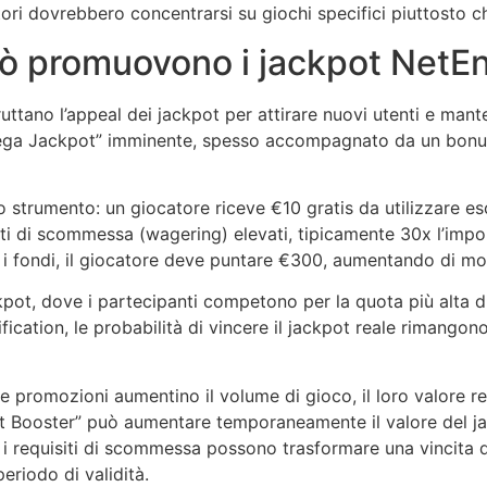
tori dovrebbero concentrarsi su giochi specifici piuttosto che
nò promuovono i jackpot NetEn
uttano l’appeal dei jackpot per attirare nuovi utenti e mante
ega Jackpot” imminente, spesso accompagnato da un bonus
o strumento: un giocatore riceve €10 gratis da utilizzare e
iti di scommessa (wagering) elevati, tipicamente 30x l’impo
 i fondi, il giocatore deve puntare €300, aumentando di molt
pot, dove i partecipanti competono per la quota più alta d
cation, le probabilità di vincere il jackpot reale rimangono
 promozioni aumentino il volume di gioco, il loro valore rea
t Booster” può aumentare temporaneamente il valore del jac
re, i requisiti di scommessa possono trasformare una vincita 
periodo di validità.