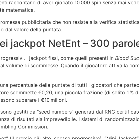
utenti raccontano di aver giocato 10 000 spin senza mai ved
ltà matematica.
a promessa pubblicitaria che non resiste alla verifica statis
o dal valore della puntata.
 dei jackpot NetEnt – 300 parol
rogressivi. I jackpot fissi, come quelli presenti in
Blood Suc
l volume di scommesse. Quando il giocatore attiva la comb
 una percentuale delle puntate di tutti i giocatori che parte
tore scommette €0,20, una piccola frazione (di solito 1 % de
sono superare i €10 milioni.
t sono gestiti da “seed numbers” generati dal RNG certifica
za di risultati sia imprevedibile. I sistemi di randomizzazio
ambling Commission.
” (il premio più alto, spesso progressivo), “Mini Jackpot” 