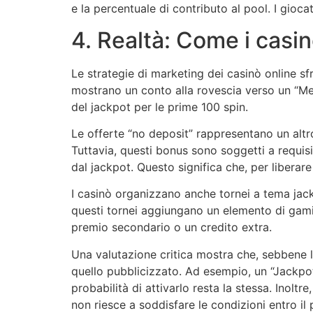
e la percentuale di contributo al pool. I gioca
4. Realtà: Come i casi
Le strategie di marketing dei casinò online sfr
mostrano un conto alla rovescia verso un “M
del jackpot per le prime 100 spin.
Le offerte “no deposit” rappresentano un altr
Tuttavia, questi bonus sono soggetti a requis
dal jackpot. Questo significa che, per liberare
I casinò organizzano anche tornei a tema jack
questi tornei aggiungano un elemento di gamifi
premio secondario o un credito extra.
Una valutazione critica mostra che, sebbene le
quello pubblicizzato. Ad esempio, un “Jackpo
probabilità di attivarlo resta la stessa. Inolt
non riesce a soddisfare le condizioni entro il 