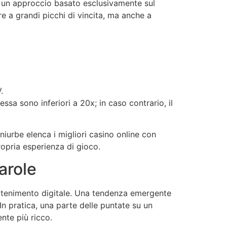
are un approccio basato esclusivamente sul
re a grandi picchi di vincita, ma anche a
.
ssa sono inferiori a 20x; in caso contrario, il
niurbe elenca i migliori casino online con
propria esperienza di gioco.
arole
rattenimento digitale. Una tendenza emergente
. In pratica, una parte delle puntate su un
nte più ricco.