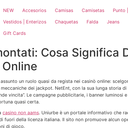
NEW
Accesorios
Camisas
Camisetas
Punto |
Vestidos | Enterizos
Chaquetas
Falda
Jeans
Gift Cards
ntati: Cosa Significa 
 Online
o assunto un ruolo quasi da regista nei casinò online: scelgon
 meccaniche dei jackpot. NetEnt, con la sua lunga storia di t
nde vincita”. Le campagne pubblicitarie, i banner luminosi e 
ortuna quasi certa.
ta
casino non aams
. Uniurbe è un portale informativo che ra
di fuori della licenza italiana. Il sito non promuove alcun o
ni di gioco.