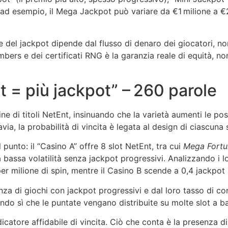
ad esempio, il Mega Jackpot può variare da €1 milione a €20
re del jackpot dipende dal flusso di denaro dei giocatori, 
umbers e dei certificati RNG è la garanzia reale di equità, 
nt = più jackpot” – 260 parole
e di titoli NetEnt, insinuando che la varietà aumenti le poss
ia, la probabilità di vincita è legata al design di ciascuna s
 punto: il “Casino A” offre 8 slot NetEnt, tra cui
Mega Fortu
bassa volatilità senza jackpot progressivi. Analizzando i log
per milione di spin, mentre il Casino B scende a 0,4 jackpot 
za di giochi con jackpot progressivi e dal loro tasso di c
cendo sì che le puntate vengano distribuite su molte slot a b
dicatore affidabile di vincita. Ciò che conta è la presenza di