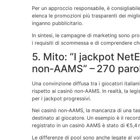
Per un approccio responsabile, è consigliabile
elenca le promozioni più trasparenti dei migli
inganno pubblicitario.
In sintesi, le campagne di marketing sono pro
i requisiti di scommessa e di comprendere che
5. Mito: “I jackpot Net
non‑AAMS” – 270 paro
Una convinzione diffusa tra i giocatori italia
rispetto ai casinò non‑AAMS. In realtà, la leg
per i jackpot progressivi.
Nei casinò non‑AAMS, la mancanza di una tassaz
destinato al giocatore. Un esempio è il record
registrato in un casinò AAMS è stato di €5,4 mil
Le differenze di pool sono anche legate al v