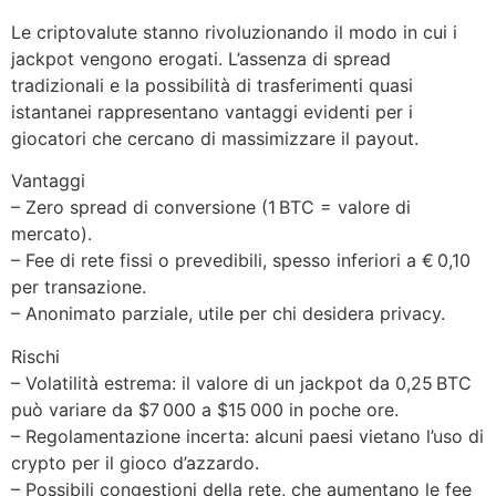
Le criptovalute stanno rivoluzionando il modo in cui i
jackpot vengono erogati. L’assenza di spread
tradizionali e la possibilità di trasferimenti quasi
istantanei rappresentano vantaggi evidenti per i
giocatori che cercano di massimizzare il payout.
Vantaggi
– Zero spread di conversione (1 BTC = valore di
mercato).
– Fee di rete fissi o prevedibili, spesso inferiori a € 0,10
per transazione.
– Anonimato parziale, utile per chi desidera privacy.
Rischi
– Volatilità estrema: il valore di un jackpot da 0,25 BTC
può variare da $7 000 a $15 000 in poche ore.
– Regolamentazione incerta: alcuni paesi vietano l’uso di
crypto per il gioco d’azzardo.
– Possibili congestioni della rete, che aumentano le fee