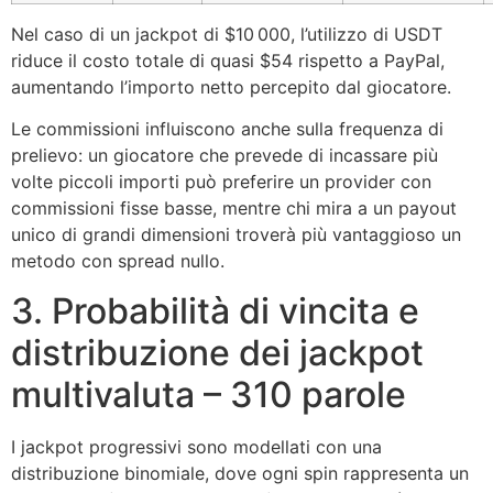
Nel caso di un jackpot di $10 000, l’utilizzo di USDT
riduce il costo totale di quasi $54 rispetto a PayPal,
aumentando l’importo netto percepito dal giocatore.
Le commissioni influiscono anche sulla frequenza di
prelievo: un giocatore che prevede di incassare più
volte piccoli importi può preferire un provider con
commissioni fisse basse, mentre chi mira a un payout
unico di grandi dimensioni troverà più vantaggioso un
metodo con spread nullo.
3. Probabilità di vincita e
distribuzione dei jackpot
multivaluta – 310 parole
I jackpot progressivi sono modellati con una
distribuzione binomiale, dove ogni spin rappresenta un