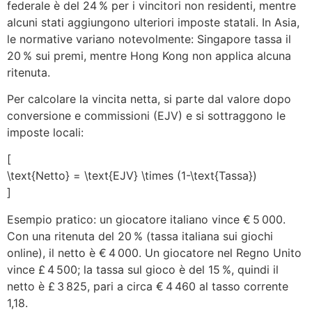
federale è del 24 % per i vincitori non residenti, mentre
alcuni stati aggiungono ulteriori imposte statali. In Asia,
le normative variano notevolmente: Singapore tassa il
20 % sui premi, mentre Hong Kong non applica alcuna
ritenuta.
Per calcolare la vincita netta, si parte dal valore dopo
conversione e commissioni (EJV) e si sottraggono le
imposte locali:
[
\text{Netto} = \text{EJV} \times (1-\text{Tassa})
]
Esempio pratico: un giocatore italiano vince € 5 000.
Con una ritenuta del 20 % (tassa italiana sui giochi
online), il netto è € 4 000. Un giocatore nel Regno Unito
vince £ 4 500; la tassa sul gioco è del 15 %, quindi il
netto è £ 3 825, pari a circa € 4 460 al tasso corrente
1,18.