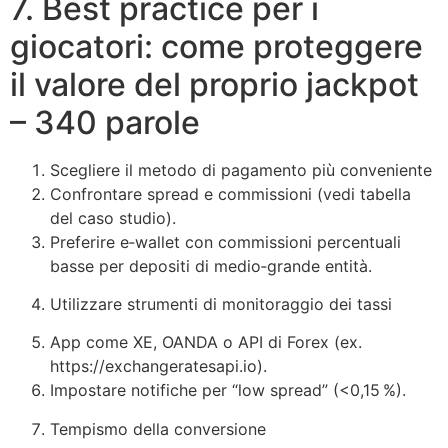
7. Best practice per i
giocatori: come proteggere
il valore del proprio jackpot
– 340 parole
Scegliere il metodo di pagamento più conveniente
Confrontare spread e commissioni (vedi tabella
del caso studio).
Preferire e‑wallet con commissioni percentuali
basse per depositi di medio‑grande entità.
Utilizzare strumenti di monitoraggio dei tassi
App come XE, OANDA o API di Forex (ex.
https://exchangeratesapi.io).
Impostare notifiche per “low spread” (<0,15 %).
Tempismo della conversione