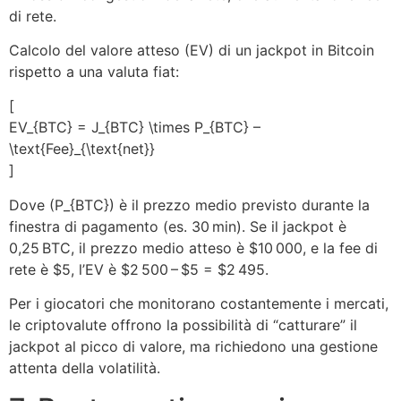
di rete.
Calcolo del valore atteso (EV) di un jackpot in Bitcoin
rispetto a una valuta fiat:
[
EV_{BTC} = J_{BTC} \times P_{BTC} –
\text{Fee}_{\text{net}}
]
Dove (P_{BTC}) è il prezzo medio previsto durante la
finestra di pagamento (es. 30 min). Se il jackpot è
0,25 BTC, il prezzo medio atteso è $10 000, e la fee di
rete è $5, l’EV è $2 500 – $5 = $2 495.
Per i giocatori che monitorano costantemente i mercati,
le criptovalute offrono la possibilità di “catturare” il
jackpot al picco di valore, ma richiedono una gestione
attenta della volatilità.