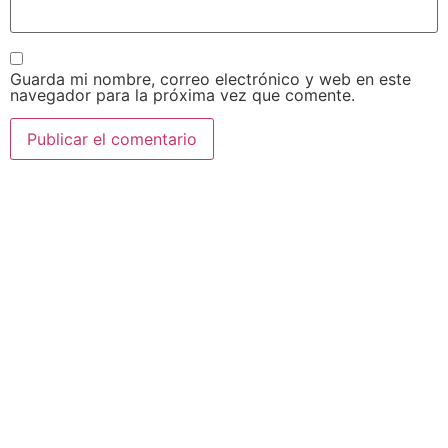
Guarda mi nombre, correo electrónico y web en este
navegador para la próxima vez que comente.