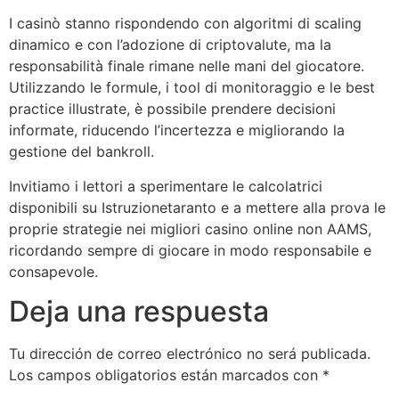
I casinò stanno rispondendo con algoritmi di scaling
dinamico e con l’adozione di criptovalute, ma la
responsabilità finale rimane nelle mani del giocatore.
Utilizzando le formule, i tool di monitoraggio e le best
practice illustrate, è possibile prendere decisioni
informate, riducendo l’incertezza e migliorando la
gestione del bankroll.
Invitiamo i lettori a sperimentare le calcolatrici
disponibili su Istruzionetaranto e a mettere alla prova le
proprie strategie nei migliori casino online non AAMS,
ricordando sempre di giocare in modo responsabile e
consapevole.
Deja una respuesta
Tu dirección de correo electrónico no será publicada.
Los campos obligatorios están marcados con
*