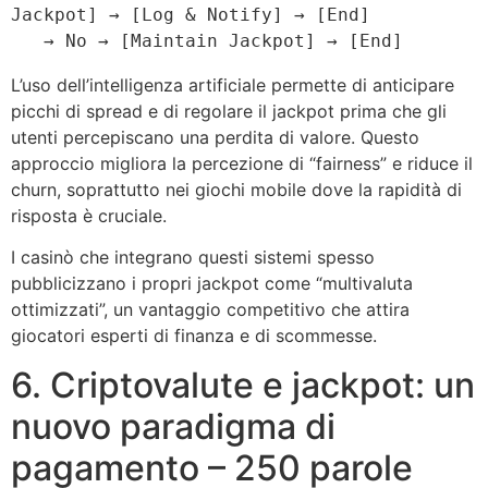
Jackpot] → [Log & Notify] → [End]

L’uso dell’intelligenza artificiale permette di anticipare
picchi di spread e di regolare il jackpot prima che gli
utenti percepiscano una perdita di valore. Questo
approccio migliora la percezione di “fairness” e riduce il
churn, soprattutto nei giochi mobile dove la rapidità di
risposta è cruciale.
I casinò che integrano questi sistemi spesso
pubblicizzano i propri jackpot come “multivaluta
ottimizzati”, un vantaggio competitivo che attira
giocatori esperti di finanza e di scommesse.
6. Criptovalute e jackpot: un
nuovo paradigma di
pagamento – 250 parole