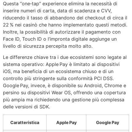
Questa “one‑tap” experience elimina la necessità di
inserire numeri di carta, data di scadenza e CVV,
riducendo il tasso di abbandono del checkout di circa il
22 % nei casinò che hanno implementato questi metodi.
Inoltre, la possibilità di autorizzare il pagamento con
Face ID, Touch ID o l’impronta digitale aggiunge un
livello di sicurezza percepita molto alto.
Le differenze chiave tra i due ecosistemi sono legate al
sistema operativo: Apple Pay è limitato ai dispositivi
iOS, ma beneficia di un ecosistema chiuso e di un
controllo più stringente sulla conformità PCI DSS.
Google Pay, invece, è disponibile su Android, Chrome e
persino su dispositivi Wear OS, offrendo una copertura
più ampia ma richiedendo una gestione più complessa
delle versioni di SDK.
Caratteristica
Apple Pay
Google Pay