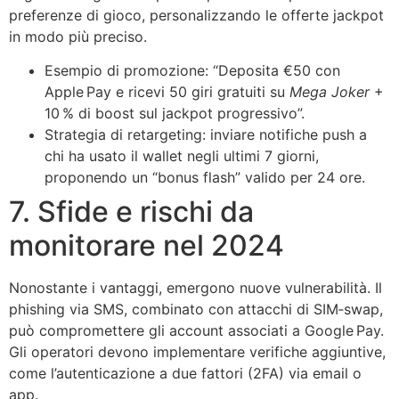
preferenze di gioco, personalizzando le offerte jackpot
in modo più preciso.
Esempio di promozione: “Deposita €50 con
Apple Pay e ricevi 50 giri gratuiti su
Mega Joker
+
10 % di boost sul jackpot progressivo”.
Strategia di retargeting: inviare notifiche push a
chi ha usato il wallet negli ultimi 7 giorni,
proponendo un “bonus flash” valido per 24 ore.
7. Sfide e rischi da
monitorare nel 2024
Nonostante i vantaggi, emergono nuove vulnerabilità. Il
phishing via SMS, combinato con attacchi di SIM‑swap,
può compromettere gli account associati a Google Pay.
Gli operatori devono implementare verifiche aggiuntive,
come l’autenticazione a due fattori (2FA) via email o
app.