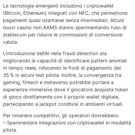
Le tecnologie emergenti includono i criptowallet
(Bitcoin, Ethereum) integrati con NFC, che permettono
pagamenti quasi istantanei senza intermediari. Alcuni
nuovi casino non AAMS stanno sperimentando l’uso di
stablecoin per ridurre le commissioni di conversione
valuta.
L’introduzione dell’AI nella fraud detection sta
migliorando la capacità di identificare pattern anomali
in tempo reale, riducendo le frodi di pagamento del
35 % in alcuni test pilota. Inoltre, la convergenza tra
gaming, fintech e metaverso potrebbe portare a
esperienze immersive dove il giocatore acquista token
di gioco direttamente con il proprio wallet digitale,
partecipando a jackpot condivisi in ambienti virtuali.
Per rimanere competitivi, gli operatori dovrebbero:
– Sperimentare integrazioni con criptowallet in modalità
pilota.