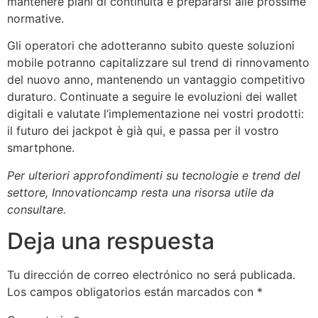
mantenere piani di continuità e prepararsi alle prossime
normative.
Gli operatori che adotteranno subito queste soluzioni
mobile potranno capitalizzare sul trend di rinnovamento
del nuovo anno, mantenendo un vantaggio competitivo
duraturo. Continuate a seguire le evoluzioni dei wallet
digitali e valutate l’implementazione nei vostri prodotti:
il futuro dei jackpot è già qui, e passa per il vostro
smartphone.
Per ulteriori approfondimenti su tecnologie e trend del
settore, Innovationcamp resta una risorsa utile da
consultare.
Deja una respuesta
Tu dirección de correo electrónico no será publicada.
Los campos obligatorios están marcados con
*