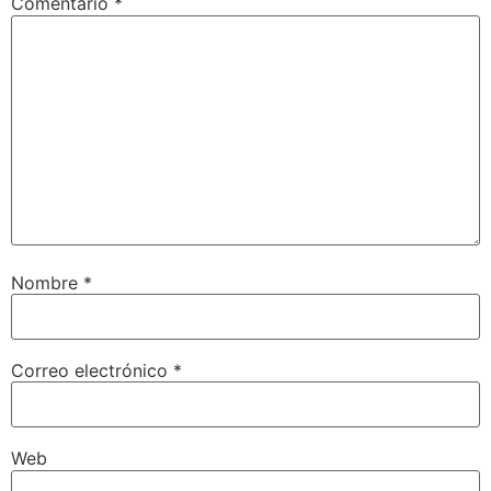
Comentario
*
Nombre
*
Correo electrónico
*
Web