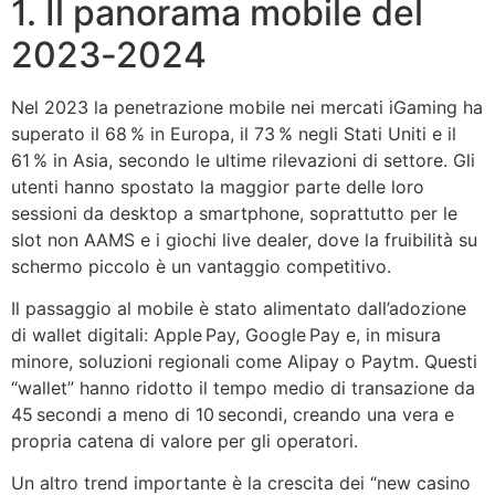
1. Il panorama mobile del
2023‑2024
Nel 2023 la penetrazione mobile nei mercati iGaming ha
superato il 68 % in Europa, il 73 % negli Stati Uniti e il
61 % in Asia, secondo le ultime rilevazioni di settore. Gli
utenti hanno spostato la maggior parte delle loro
sessioni da desktop a smartphone, soprattutto per le
slot non AAMS e i giochi live dealer, dove la fruibilità su
schermo piccolo è un vantaggio competitivo.
Il passaggio al mobile è stato alimentato dall’adozione
di wallet digitali: Apple Pay, Google Pay e, in misura
minore, soluzioni regionali come Alipay o Paytm. Questi
“wallet” hanno ridotto il tempo medio di transazione da
45 secondi a meno di 10 secondi, creando una vera e
propria catena di valore per gli operatori.
Un altro trend importante è la crescita dei “new casino