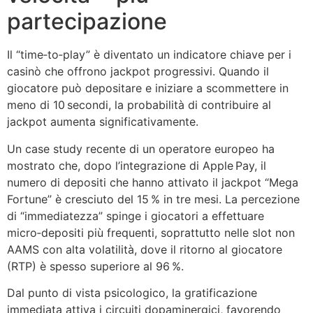
partecipazione
Il “time‑to‑play” è diventato un indicatore chiave per i
casinò che offrono jackpot progressivi. Quando il
giocatore può depositare e iniziare a scommettere in
meno di 10 secondi, la probabilità di contribuire al
jackpot aumenta significativamente.
Un case study recente di un operatore europeo ha
mostrato che, dopo l’integrazione di Apple Pay, il
numero di depositi che hanno attivato il jackpot “Mega
Fortune” è cresciuto del 15 % in tre mesi. La percezione
di “immediatezza” spinge i giocatori a effettuare
micro‑depositi più frequenti, soprattutto nelle slot non
AAMS con alta volatilità, dove il ritorno al giocatore
(RTP) è spesso superiore al 96 %.
Dal punto di vista psicologico, la gratificazione
immediata attiva i circuiti dopaminergici, favorendo