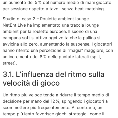
un aumento del 5 % del numero medio di mani giocate
per sessione rispetto a tavoli senza beat‑matching.
Studio di caso 2 – Roulette ambient lounge
NetEnt Live ha implementato una traccia lounge
ambient per la roulette europea. Il suono di una
campana soft si attiva ogni volta che la pallina si
avvicina allo zero, aumentando la suspense. I giocatori
hanno riferito una percezione di “magia” maggiore, con
un incremento del 8 % delle puntate laterali (split,
street).
3.1. L’influenza del ritmo sulla
velocità di gioco
Un ritmo più veloce tende a ridurre il tempo medio di
decisione per mano del 12 %, spingendo i giocatori a
scommettere più frequentemente. Al contrario, un
tempo più lento favorisce giochi strategici, come il