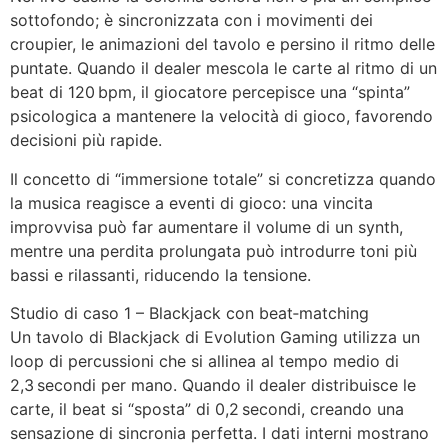
sottofondo; è sincronizzata con i movimenti dei
croupier, le animazioni del tavolo e persino il ritmo delle
puntate. Quando il dealer mescola le carte al ritmo di un
beat di 120 bpm, il giocatore percepisce una “spinta”
psicologica a mantenere la velocità di gioco, favorendo
decisioni più rapide.
Il concetto di “immersione totale” si concretizza quando
la musica reagisce a eventi di gioco: una vincita
improvvisa può far aumentare il volume di un synth,
mentre una perdita prolungata può introdurre toni più
bassi e rilassanti, riducendo la tensione.
Studio di caso 1 – Blackjack con beat‑matching
Un tavolo di Blackjack di Evolution Gaming utilizza un
loop di percussioni che si allinea al tempo medio di
2,3 secondi per mano. Quando il dealer distribuisce le
carte, il beat si “sposta” di 0,2 secondi, creando una
sensazione di sincronia perfetta. I dati interni mostrano