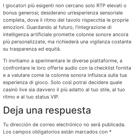
I giocatori più esigenti non cercano solo RTP elevati o
bonus generosi; desiderano un’esperienza sensoriale
completa, dove il ritmo del tavolo rispecchia le proprie
emozioni. Guardando al futuro, l’integrazione di
intelligenza artificiale promette colonne sonore ancora
più personalizzate, ma richiederà una vigilanza costante
su trasparenza ed equità.
Ti invitiamo a sperimentare le diverse piattaforme, a
confrontare le loro offerte audio con la checklist fornita
e a valutare come la colonna sonora influisca sulla tua
esperienza di gioco. Solo così potrai decidere quale
casinò live sia davvero il più adatto al tuo stile, al tuo
ritmo e al tuo status VIP.
Deja una respuesta
Tu dirección de correo electrónico no será publicada.
Los campos obligatorios están marcados con
*