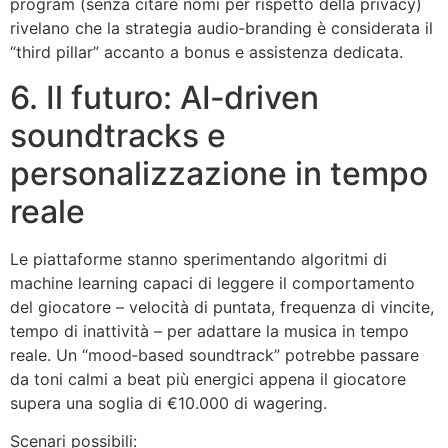
program (senza citare nomi per rispetto della privacy)
rivelano che la strategia audio‑branding è considerata il
“third pillar” accanto a bonus e assistenza dedicata.
6. Il futuro: AI‑driven
soundtracks e
personalizzazione in tempo
reale
Le piattaforme stanno sperimentando algoritmi di
machine learning capaci di leggere il comportamento
del giocatore – velocità di puntata, frequenza di vincite,
tempo di inattività – per adattare la musica in tempo
reale. Un “mood‑based soundtrack” potrebbe passare
da toni calmi a beat più energici appena il giocatore
supera una soglia di €10.000 di wagering.
Scenari possibili: