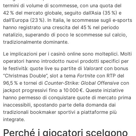
termini di volume di scommesse, con una quota del
42 % del mercato globale, seguito dall’Asia (35 %) e
dall’Europa (23 %). In Italia, le scommesse sugli e‑sports
hanno registrato una crescita del 45 % nel periodo
natalizio, superando di poco le scommesse sul calcio,
tradizionalmente dominante.
Le implicazioni per i casinò online sono molteplici. Molti
operatori hanno introdotto nuovi prodotti specifici per
le festività: quote live su partite di
Valorant
con bonus
“Christmas Double”, slot a tema
Fortnite
con RTP del
96,5 % e tornei di
Counter‑Strike: Global Offensive
con
jackpot progressivi fino a 10 000 €. Queste iniziative
hanno permesso di conquistare quote di mercato prima
inaccessibili, spostando parte della domanda dai
tradizionali bookmaker sportivi a piattaforme più
integrate.
Perché i giocatori scelgono