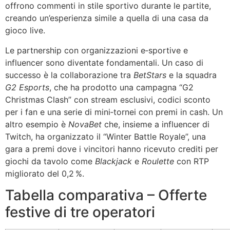
offrono commenti in stile sportivo durante le partite,
creando un’esperienza simile a quella di una casa da
gioco live.
Le partnership con organizzazioni e‑sportive e
influencer sono diventate fondamentali. Un caso di
successo è la collaborazione tra
BetStars
e la squadra
G2 Esports
, che ha prodotto una campagna “G2
Christmas Clash” con stream esclusivi, codici sconto
per i fan e una serie di mini‑tornei con premi in cash. Un
altro esempio è
NovaBet
che, insieme a influencer di
Twitch, ha organizzato il “Winter Battle Royale”, una
gara a premi dove i vincitori hanno ricevuto crediti per
giochi da tavolo come
Blackjack
e
Roulette
con RTP
migliorato del 0,2 %.
Tabella comparativa – Offerte
festive di tre operatori