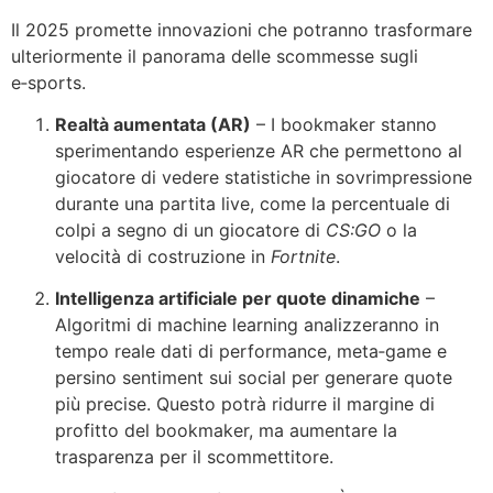
Il 2025 promette innovazioni che potranno trasformare
ulteriormente il panorama delle scommesse sugli
e‑sports.
Realtà aumentata (AR)
– I bookmaker stanno
sperimentando esperienze AR che permettono al
giocatore di vedere statistiche in sovrimpressione
durante una partita live, come la percentuale di
colpi a segno di un giocatore di
CS:GO
o la
velocità di costruzione in
Fortnite
.
Intelligenza artificiale per quote dinamiche
–
Algoritmi di machine learning analizzeranno in
tempo reale dati di performance, meta‑game e
persino sentiment sui social per generare quote
più precise. Questo potrà ridurre il margine di
profitto del bookmaker, ma aumentare la
trasparenza per il scommettitore.