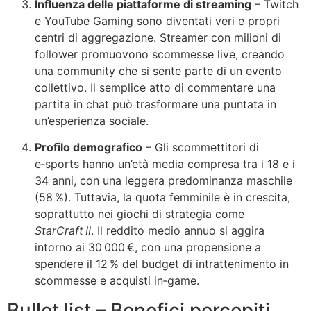
Influenza delle piattaforme di streaming
– Twitch
e YouTube Gaming sono diventati veri e propri
centri di aggregazione. Streamer con milioni di
follower promuovono scommesse live, creando
una community che si sente parte di un evento
collettivo. Il semplice atto di commentare una
partita in chat può trasformare una puntata in
un’esperienza sociale.
Profilo demografico
– Gli scommettitori di
e‑sports hanno un’età media compresa tra i 18 e i
34 anni, con una leggera predominanza maschile
(58 %). Tuttavia, la quota femminile è in crescita,
soprattutto nei giochi di strategia come
StarCraft II
. Il reddito medio annuo si aggira
intorno ai 30 000 €, con una propensione a
spendere il 12 % del budget di intrattenimento in
scommesse e acquisti in‑game.
Bullet list – Benefici percepiti