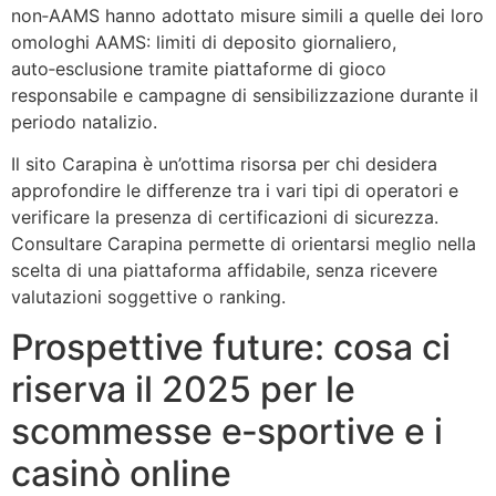
non‑AAMS hanno adottato misure simili a quelle dei loro
omologhi AAMS: limiti di deposito giornaliero,
auto‑esclusione tramite piattaforme di gioco
responsabile e campagne di sensibilizzazione durante il
periodo natalizio.
Il sito Carapina è un’ottima risorsa per chi desidera
approfondire le differenze tra i vari tipi di operatori e
verificare la presenza di certificazioni di sicurezza.
Consultare Carapina permette di orientarsi meglio nella
scelta di una piattaforma affidabile, senza ricevere
valutazioni soggettive o ranking.
Prospettive future: cosa ci
riserva il 2025 per le
scommesse e‑sportive e i
casinò online