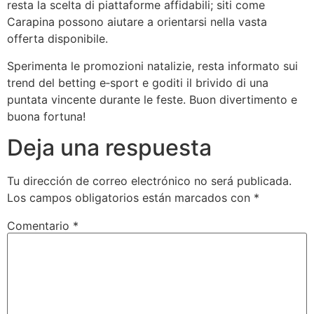
resta la scelta di piattaforme affidabili; siti come
Carapina possono aiutare a orientarsi nella vasta
offerta disponibile.
Sperimenta le promozioni natalizie, resta informato sui
trend del betting e‑sport e goditi il brivido di una
puntata vincente durante le feste. Buon divertimento e
buona fortuna!
Deja una respuesta
Tu dirección de correo electrónico no será publicada.
Los campos obligatorios están marcados con
*
Comentario
*