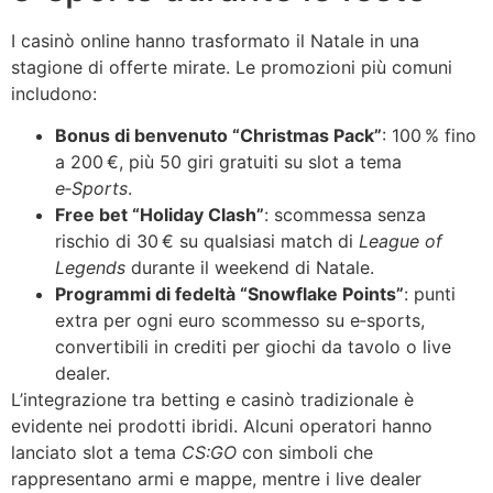
I casinò online hanno trasformato il Natale in una
stagione di offerte mirate. Le promozioni più comuni
includono:
Bonus di benvenuto “Christmas Pack”
: 100 % fino
a 200 €, più 50 giri gratuiti su slot a tema
e‑Sports
.
Free bet “Holiday Clash”
: scommessa senza
rischio di 30 € su qualsiasi match di
League of
Legends
durante il weekend di Natale.
Programmi di fedeltà “Snowflake Points”
: punti
extra per ogni euro scommesso su e‑sports,
convertibili in crediti per giochi da tavolo o live
dealer.
L’integrazione tra betting e casinò tradizionale è
evidente nei prodotti ibridi. Alcuni operatori hanno
lanciato slot a tema
CS:GO
con simboli che
rappresentano armi e mappe, mentre i live dealer