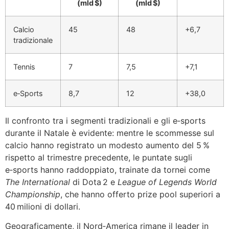
(mld $)
(mld $)
Calcio
45
48
+6,7
tradizionale
Tennis
7
7,5
+7,1
e‑Sports
8,7
12
+38,0
Il confronto tra i segmenti tradizionali e gli e‑sports
durante il Natale è evidente: mentre le scommesse sul
calcio hanno registrato un modesto aumento del 5 %
rispetto al trimestre precedente, le puntate sugli
e‑sports hanno raddoppiato, trainate da tornei come
The International
di Dota 2 e
League of Legends World
Championship
, che hanno offerto prize pool superiori a
40 milioni di dollari.
Geograficamente, il Nord‑America rimane il leader in