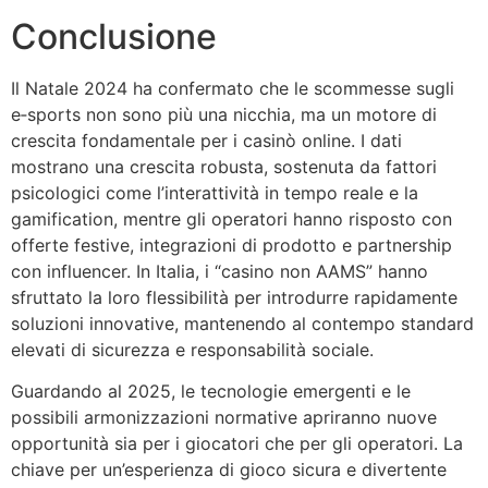
Conclusione
Il Natale 2024 ha confermato che le scommesse sugli
e‑sports non sono più una nicchia, ma un motore di
crescita fondamentale per i casinò online. I dati
mostrano una crescita robusta, sostenuta da fattori
psicologici come l’interattività in tempo reale e la
gamification, mentre gli operatori hanno risposto con
offerte festive, integrazioni di prodotto e partnership
con influencer. In Italia, i “casino non AAMS” hanno
sfruttato la loro flessibilità per introdurre rapidamente
soluzioni innovative, mantenendo al contempo standard
elevati di sicurezza e responsabilità sociale.
Guardando al 2025, le tecnologie emergenti e le
possibili armonizzazioni normative apriranno nuove
opportunità sia per i giocatori che per gli operatori. La
chiave per un’esperienza di gioco sicura e divertente