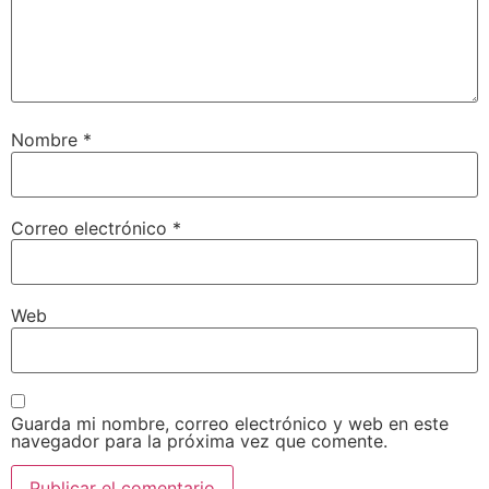
Nombre
*
Correo electrónico
*
Web
Guarda mi nombre, correo electrónico y web en este
navegador para la próxima vez que comente.