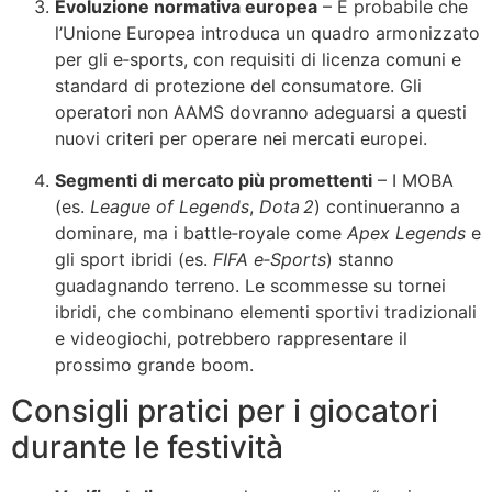
Evoluzione normativa europea
– È probabile che
l’Unione Europea introduca un quadro armonizzato
per gli e‑sports, con requisiti di licenza comuni e
standard di protezione del consumatore. Gli
operatori non AAMS dovranno adeguarsi a questi
nuovi criteri per operare nei mercati europei.
Segmenti di mercato più promettenti
– I MOBA
(es.
League of Legends
,
Dota 2
) continueranno a
dominare, ma i battle‑royale come
Apex Legends
e
gli sport ibridi (es.
FIFA e‑Sports
) stanno
guadagnando terreno. Le scommesse su tornei
ibridi, che combinano elementi sportivi tradizionali
e videogiochi, potrebbero rappresentare il
prossimo grande boom.
Consigli pratici per i giocatori
durante le festività