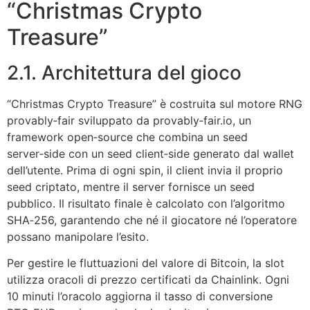
“Christmas Crypto
Treasure”
2.1. Architettura del gioco
“Christmas Crypto Treasure” è costruita sul motore RNG
provably‑fair sviluppato da provably‑fair.io, un
framework open‑source che combina un seed
server‑side con un seed client‑side generato dal wallet
dell’utente. Prima di ogni spin, il client invia il proprio
seed criptato, mentre il server fornisce un seed
pubblico. Il risultato finale è calcolato con l’algoritmo
SHA‑256, garantendo che né il giocatore né l’operatore
possano manipolare l’esito.
Per gestire le fluttuazioni del valore di Bitcoin, la slot
utilizza oracoli di prezzo certificati da Chainlink. Ogni
10 minuti l’oracolo aggiorna il tasso di conversione