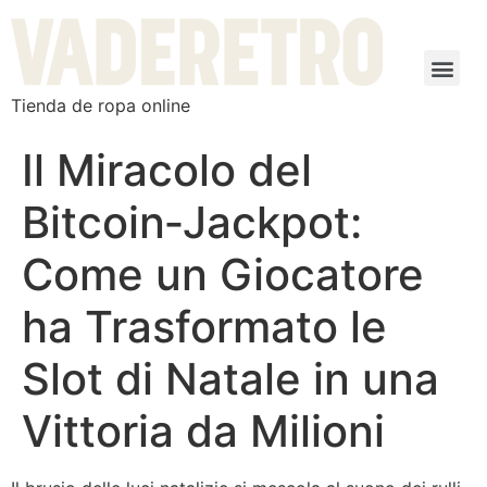
Tienda de ropa online
Il Miracolo del
Bitcoin‑Jackpot:
Come un Giocatore
ha Trasformato le
Slot di Natale in una
Vittoria da Milioni