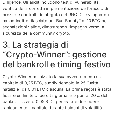
Diligence. Gli audit includono test di vulnerabilità,
verifica della corretta implementazione dell’oracolo di
prezzo e controlli di integrità del RNG. Gli sviluppatori
hanno inoltre rilasciato un “Bug Bounty” di 10 BTC per
segnalazioni valide, dimostrando l’impegno verso la
sicurezza della community crypto.
3. La strategia di
“Crypto‑Winner”: gestione
del bankroll e timing festivo
Crypto‑Winner ha iniziato la sua avventura con un
capitale di 0,25 BTC, suddividendolo in 25 “unità
natalizie” da 0,01 BTC ciascuna. La prima regola è stata
fissare un limite di perdita giornaliero pari al 20 % del
bankroll, ovvero 0,05 BTC, per evitare di erodere
rapidamente il capitale durante i picchi di volatilità.