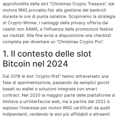
approfondita della slot “Christmas Crypto Treasure”, dal
motore RNG provably‑fair alla gestione del bankroll
durante le ore di punta natalizie. Scopriremo la strategia
di Crypto‑Winner, i vantaggi della privacy offerta dai
casinò non AAMS, e l’influenza delle promozioni festive
sui risultati. Alla fine avrai a disposizione una checklist
completa per diventare un “Christmas Crypto Pro”.
1. Il contesto delle slot
Bitcoin nel 2024
Dal 2018 le slot “crypto‑first” hanno attraversato una
fase di sperimentazione, passando da semplici giochi
basati su wallet a soluzioni integrate con smart
contract. Nel 2020 la maggior parte delle piattaforme si
limitava a un’interfaccia web, ma a partire dal 2022 è
esploso l’interesse per motori RNG certificati da audit
indipendenti, rendendo le slot più affidabili e attraenti