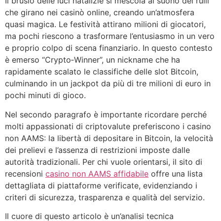
Il brusio delle luci natalizie si mescola al suono dei rulli
che girano nei casinò online, creando un’atmosfera
quasi magica. Le festività attirano milioni di giocatori,
ma pochi riescono a trasformare l’entusiasmo in un vero
e proprio colpo di scena finanziario. In questo contesto
è emerso “Crypto‑Winner”, un nickname che ha
rapidamente scalato le classifiche delle slot Bitcoin,
culminando in un jackpot da più di tre milioni di euro in
pochi minuti di gioco.
Nel secondo paragrafo è importante ricordare perché
molti appassionati di criptovalute preferiscono i casino
non AAMS: la libertà di depositare in Bitcoin, la velocità
dei prelievi e l’assenza di restrizioni imposte dalle
autorità tradizionali. Per chi vuole orientarsi, il sito di
recensioni
casino non AAMS affidabile
offre una lista
dettagliata di piattaforme verificate, evidenziando i
criteri di sicurezza, trasparenza e qualità del servizio.
Il cuore di questo articolo è un’analisi tecnica