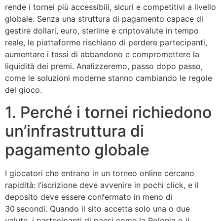
rende i tornei più accessibili, sicuri e competitivi a livello
globale. Senza una struttura di pagamento capace di
gestire dollari, euro, sterline e criptovalute in tempo
reale, le piattaforme rischiano di perdere partecipanti,
aumentare i tassi di abbandono e compromettere la
liquidità dei premi. Analizzeremo, passo dopo passo,
come le soluzioni moderne stanno cambiando le regole
del gioco.
1. Perché i tornei richiedono
un’infrastruttura di
pagamento globale
I giocatori che entrano in un torneo online cercano
rapidità: l’iscrizione deve avvenire in pochi click, e il
deposito deve essere confermato in meno di
30 secondi. Quando il sito accetta solo una o due
valute, i partecipanti di paesi come la Polonia o il