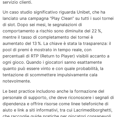
servizio clienti.
Un caso studio significativo riguarda Unibet, che ha
lanciato una campagna “Play Clean” su tutti i suoi tornei
di slot. Dopo sei mesi, le segnalazioni di
comportamento a rischio sono diminuite del 22 %,
mentre il tasso di completamento dei tornei è
aumentato del 13 %. La chiave è stata la trasparenza: il
pool di premi è mostrato in tempo reale, con
percentuali di RTP (Return to Player) visibili accanto a
ogni gioco. Quando i giocatori sanno esattamente
quanto può essere vinto e con quale probabilità, la
tentazione di scommettere impulsivamente cala
notevolmente.
Le best practice includono anche la formazione del
personale di supporto, che deve riconoscere i segnali di
dipendenza e offrire risorse come linee telefoniche di
aiuto e link a siti informativi, tra cui Lacrimediborghetti,
che raccoglie guide pratiche per giocatori consapevoli.