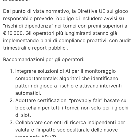
Dal punto di vista normativo, la Direttiva UE sul gioco
responsabile prevede l’obbligo di includere avvisi su
“rischi di dipendenza” nei tornei con premi superiori a
€ 10 000. Gli operatori più lungimiranti stanno già
implementando piani di compliance proattivi, con audit
trimestrali e report pubblici.
Raccomandazioni per gli operatori:
Integrare soluzioni di AI per il monitoraggio
comportamentale: algoritmi che identificano
pattern di gioco a rischio e attivano interventi
automatici.
Adottare certificazioni “provably fair” basate su
blockchain per tutti i tornei, non solo per i giochi
di slot.
Collaborare con enti di ricerca indipendenti per
valutare l’impatto socioculturale delle nuove