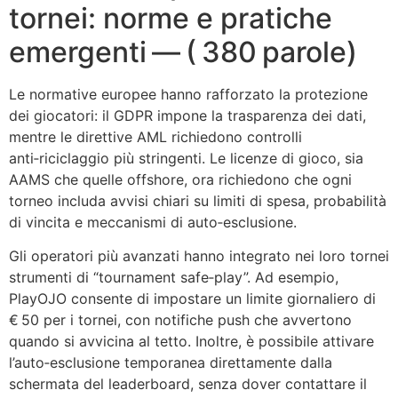
tornei: norme e pratiche
emergenti — ( 380 parole)
Le normative europee hanno rafforzato la protezione
dei giocatori: il GDPR impone la trasparenza dei dati,
mentre le direttive AML richiedono controlli
anti‑riciclaggio più stringenti. Le licenze di gioco, sia
AAMS che quelle offshore, ora richiedono che ogni
torneo includa avvisi chiari su limiti di spesa, probabilità
di vincita e meccanismi di auto‑esclusione.
Gli operatori più avanzati hanno integrato nei loro tornei
strumenti di “tournament safe‑play”. Ad esempio,
PlayOJO consente di impostare un limite giornaliero di
€ 50 per i tornei, con notifiche push che avvertono
quando si avvicina al tetto. Inoltre, è possibile attivare
l’auto‑esclusione temporanea direttamente dalla
schermata del leaderboard, senza dover contattare il