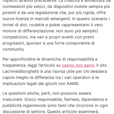
rispetto all’anno precedente. La crescita è alimentata da
connessioni più veloci, da dispositivi mobile sempre più
potenti e da una legislazione che, pur più rigida, offre
nuove licenze in mercati emergenti. In questo scenario i
tornei di slot, roulette e poker rappresentano il vero
motore di differenziazione: non sono più semplici
competizioni, ma veri e propri eventi con premi
progressivi, sponsor e una forte componente di
community.
Per approfondire le dinamiche di responsabilità e
trasparenza, leggi l’articolo su
casino non aams
. Il sito
Lacrimediborghetti è una risorsa utile per chi desidera
capire meglio le differenze tra i vari operatori e le
implicazioni legali dei giochi non AAMS.
Le questioni etiche, però, non possono essere
trascurate. Gioco responsabile, fairness, dipendenza e
pubblicità ingannevole sono temi che ricorrono in ogni
discussione di settore. Questo articolo esaminerà,