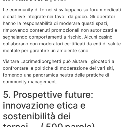
Le community di tornei si sviluppano su forum dedicati
e chat live integrate nei tavoli da gioco. Gli operatori
hanno la responsabilità di moderare questi spazi,
rimuovendo contenuti promozionali non autorizzati e
segnalando comportamenti a rischio. Alcuni casinò
collaborano con moderatori certificati da enti di salute
mentale per garantire un ambiente sano.
Visitare Lacrimediborghetti può aiutare i giocatori a
confrontare le politiche di moderazione dei vari siti,
fornendo una panoramica neutra delle pratiche di
community management.
5. Prospettive future:
innovazione etica e
sostenibilità dei
tornei — ( 500 parole)