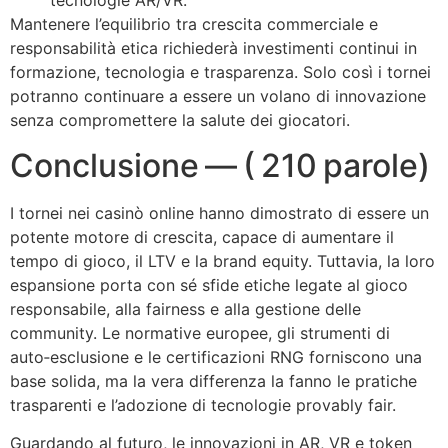
tecnologie AR/VR.
Mantenere l’equilibrio tra crescita commerciale e
responsabilità etica richiederà investimenti continui in
formazione, tecnologia e trasparenza. Solo così i tornei
potranno continuare a essere un volano di innovazione
senza compromettere la salute dei giocatori.
Conclusione — ( 210 parole)
I tornei nei casinò online hanno dimostrato di essere un
potente motore di crescita, capace di aumentare il
tempo di gioco, il LTV e la brand equity. Tuttavia, la loro
espansione porta con sé sfide etiche legate al gioco
responsabile, alla fairness e alla gestione delle
community. Le normative europee, gli strumenti di
auto‑esclusione e le certificazioni RNG forniscono una
base solida, ma la vera differenza la fanno le pratiche
trasparenti e l’adozione di tecnologie provably fair.
Guardando al futuro, le innovazioni in AR, VR e token