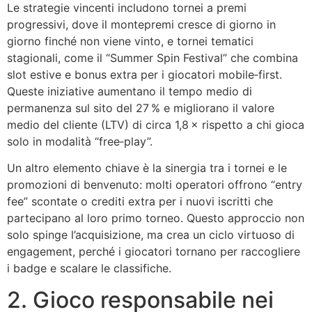
Le strategie vincenti includono tornei a premi
progressivi, dove il montepremi cresce di giorno in
giorno finché non viene vinto, e tornei tematici
stagionali, come il “Summer Spin Festival” che combina
slot estive e bonus extra per i giocatori mobile‑first.
Queste iniziative aumentano il tempo medio di
permanenza sul sito del 27 % e migliorano il valore
medio del cliente (LTV) di circa 1,8 × rispetto a chi gioca
solo in modalità “free‑play”.
Un altro elemento chiave è la sinergia tra i tornei e le
promozioni di benvenuto: molti operatori offrono “entry
fee” scontate o crediti extra per i nuovi iscritti che
partecipano al loro primo torneo. Questo approccio non
solo spinge l’acquisizione, ma crea un ciclo virtuoso di
engagement, perché i giocatori tornano per raccogliere
i badge e scalare le classifiche.
2. Gioco responsabile nei