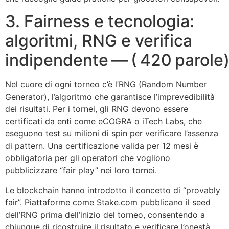
3. Fairness e tecnologia:
algoritmi, RNG e verifica
indipendente — ( 420 parole
Nel cuore di ogni torneo c’è l’RNG (Random Number
Generator), l’algoritmo che garantisce l’imprevedibilità
dei risultati. Per i tornei, gli RNG devono essere
certificati da enti come eCOGRA o iTech Labs, che
eseguono test su milioni di spin per verificare l’assenza
di pattern. Una certificazione valida per 12 mesi è
obbligatoria per gli operatori che vogliono
pubblicizzare “fair play” nei loro tornei.
Le blockchain hanno introdotto il concetto di “provably
fair”. Piattaforme come Stake.com pubblicano il seed
dell’RNG prima dell’inizio del torneo, consentendo a
chiunque di ricostruire il risultato e verificare l’onestà