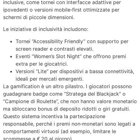
inclusive, come tornei con interfacce adattive per
ipovedenti o versioni mobile‑first ottimizzate per
schermi di piccole dimensioni.
Le iniziative di inclusività includono:
Tornei “Accessibility Friendly” con supporto per
screen reader e contrasti elevati.
Eventi “Women’s Slot Night” che offrono premi
extra per le giocatrici.
Versioni “Lite” per dispositivi a bassa connettività,
ideali per mercati emergenti.
La gamification è un altro pilastro. I giocatori possono
guadagnare badge come “Stratega del Blackjack” o
“Campione di Roulette”, che non hanno valore monetario
ma sbloccano bonus di deposito ridotti o giri gratuiti.
Questo sistema incentiva la partecipazione
responsabile, perché i premi non‑monetari sono legati a
comportamenti virtuosi (ad esempio, limitare le
scommesse a € 20 al giorno).