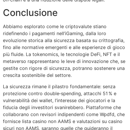
Conclusione
Abbiamo esplorato come le criptovalute stiano
ridefinendo i pagamenti nell’iGaming, dalla loro
evoluzione storica alla sicurezza basata su crittografia,
fino alle normative emergenti e alle esperienze di gioco
più fluide. La tokenomics, le tecnologie DeFi, NFT e il
metaverso rappresentano le leve di innovazione che, se
gestite con rigore di sicurezza, potranno sostenere una
crescita sostenibile del settore.
La sicurezza rimane il pilastro fondamentale: senza
protezione contro double‑spending, attacchi 51 % e
vulnerabilità dei wallet, l’interesse dei giocatori e la
fiducia degli investitori svanirebbero. Piattaforme che
collaborano con revisori indipendenti come Wpdfd, che
fornisce lista casino non AAMS e valutazioni su casino
sicuri non AAMS, saranno quelle che guideranno il