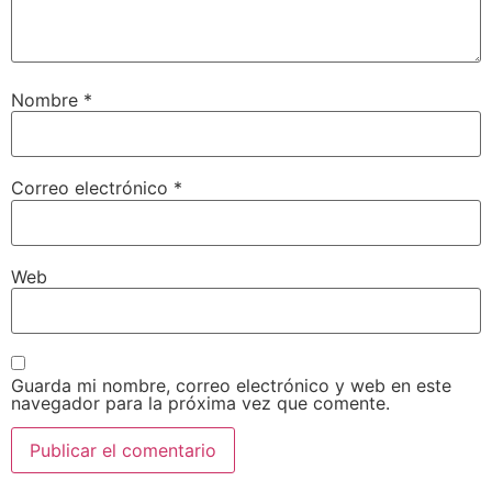
Nombre
*
Correo electrónico
*
Web
Guarda mi nombre, correo electrónico y web en este
navegador para la próxima vez que comente.