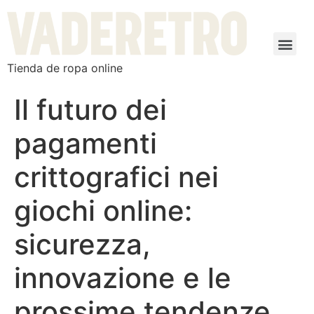
Tienda de ropa online
Il futuro dei
pagamenti
crittografici nei
giochi online:
sicurezza,
innovazione e le
prossime tendenze