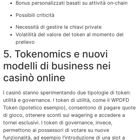
Bonus personalizzati basati su attività on‑chain
Possibili criticità
Necessità di gestire le chiavi private
Volatilità del valore del token al momento del
prelievo
5. Tokenomics e nuovi
modelli di business nei
casinò online
I casinò stanno sperimentando due tipologie di token:
utilità e governance. I token di utilità, come il WPDFD
Token (ipotetico esempio), consentono di pagare quote
di gioco, ottenere sconti sui wagering e accedere a
tornei esclusivi. I token di governance, invece,
permettono ai possessori di votare su nuove
funzionalità, ad esempio l’introduzione di una slot a