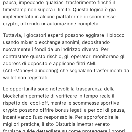
pausa, impedendo qualsiasi trasferimento finché il
timestamp non supera il limite. Questa logica è già
implementata in alcune piattaforme di scommesse
crypto, offrendo un’automazione completa.
Tuttavia, i giocatori esperti possono aggirare il blocco
usando mixer o exchange anonimi, depositando
nuovamente i fondi da un indirizzo diverso. Per
contrastare questo rischio, gli operatori monitorano gli
address di deposito e applicano filtri AML
(Anti‑Money‑Laundering) che segnalano trasferimenti da
wallet non registrati.
Le opportunità sono notevoli: la trasparenza della
blockchain permette di verificare in tempo reale il
rispetto del cool‑off, mentre le scommesse sportive
crypto possono offrire bonus legati a periodi di pausa,
incentivando l’uso responsabile. Per approfondire le
migliori pratiche, il sito Disturbialimentariveneto
fornisce guide dettagliate su come proteggere i propri