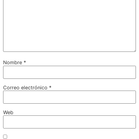
Nombre
*
Correo electrónico
*
Web