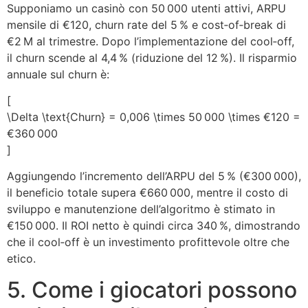
Supponiamo un casinò con 50 000 utenti attivi, ARPU
mensile di €120, churn rate del 5 % e cost‑of‑break di
€2 M al trimestre. Dopo l’implementazione del cool‑off,
il churn scende al 4,4 % (riduzione del 12 %). Il risparmio
annuale sul churn è:
[
\Delta \text{Churn} = 0,006 \times 50 000 \times €120 =
€360 000
]
Aggiungendo l’incremento dell’ARPU del 5 % (€300 000),
il beneficio totale supera €660 000, mentre il costo di
sviluppo e manutenzione dell’algoritmo è stimato in
€150 000. Il ROI netto è quindi circa 340 %, dimostrando
che il cool‑off è un investimento profittevole oltre che
etico.
5. Come i giocatori possono