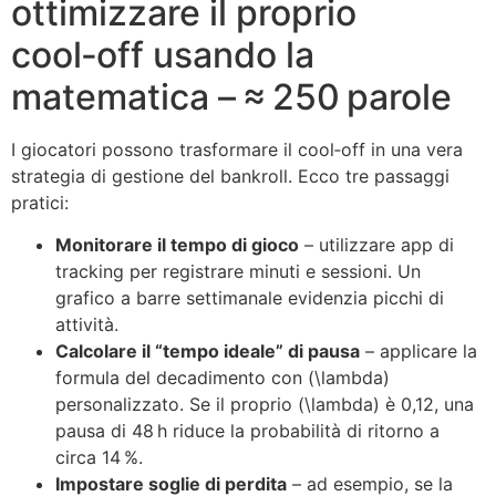
ottimizzare il proprio
cool‑off usando la
matematica – ≈ 250 parole
I giocatori possono trasformare il cool‑off in una vera
strategia di gestione del bankroll. Ecco tre passaggi
pratici:
Monitorare il tempo di gioco
– utilizzare app di
tracking per registrare minuti e sessioni. Un
grafico a barre settimanale evidenzia picchi di
attività.
Calcolare il “tempo ideale” di pausa
– applicare la
formula del decadimento con (\lambda)
personalizzato. Se il proprio (\lambda) è 0,12, una
pausa di 48 h riduce la probabilità di ritorno a
circa 14 %.
Impostare soglie di perdita
– ad esempio, se la