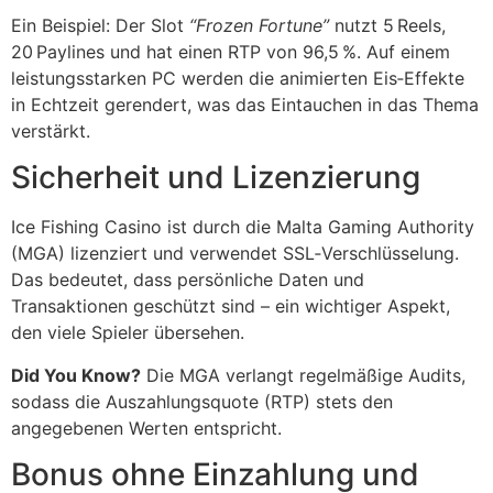
Ein Beispiel: Der Slot
“Frozen Fortune”
nutzt 5 Reels,
20 Paylines und hat einen RTP von 96,5 %. Auf einem
leistungsstarken PC werden die animierten Eis‑Effekte
in Echtzeit gerendert, was das Eintauchen in das Thema
verstärkt.
Sicherheit und Lizenzierung
Ice Fishing Casino ist durch die Malta Gaming Authority
(MGA) lizenziert und verwendet SSL‑Verschlüsselung.
Das bedeutet, dass persönliche Daten und
Transaktionen geschützt sind – ein wichtiger Aspekt,
den viele Spieler übersehen.
Did You Know?
Die MGA verlangt regelmäßige Audits,
sodass die Auszahlungsquote (RTP) stets den
angegebenen Werten entspricht.
Bonus ohne Einzahlung und