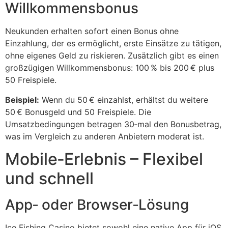
Willkommensbonus
Neukunden erhalten sofort einen Bonus ohne
Einzahlung, der es ermöglicht, erste Einsätze zu tätigen,
ohne eigenes Geld zu riskieren. Zusätzlich gibt es einen
großzügigen Willkommensbonus: 100 % bis 200 € plus
50 Freispiele.
Beispiel:
Wenn du 50 € einzahlst, erhältst du weitere
50 € Bonusgeld und 50 Freispiele. Die
Umsatzbedingungen betragen 30‑mal den Bonusbetrag,
was im Vergleich zu anderen Anbietern moderat ist.
Mobile‑Erlebnis – Flexibel
und schnell
App‑ oder Browser‑Lösung
Ice Fishing Casino bietet sowohl eine native App für iOS