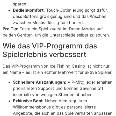
sparen.
Bedienkomfort:
Touch‑Optimierung sorgt dafür,
dass Buttons groß genug sind und das Wischen
zwischen Menüs flüssig funktioniert.
Pro Tip:
Teste ein Spiel zuerst im Demo‑Modus auf
beiden Geräten, um die Unterschiede selbst zu spüren.
Wie das VIP‑Programm das
Spielerlebnis verbessert
Das VIP‑Programm von Ice Fishing Casino ist nicht nur
ein Name – es ist ein echter Mehrwert für aktive Spieler.
Schnellere Auszahlungen:
VIP‑Mitglieder erhalten
priorisierten Support und können Gewinne oft
innerhalb von wenigen Stunden abheben.
Exklusive Boni:
Neben dem regulären
Willkommensbonus gibt es personalisierte
Angebote, die sich an das Spielverhalten anpassen.