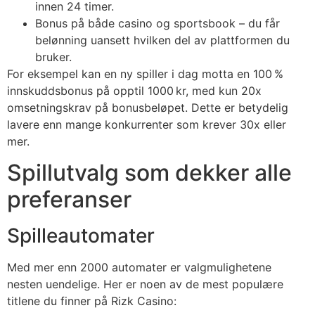
innen 24 timer.
Bonus på både casino og sportsbook – du får
belønning uansett hvilken del av plattformen du
bruker.
For eksempel kan en ny spiller i dag motta en 100 %
innskuddsbonus på opptil 1000 kr, med kun 20x
omsetningskrav på bonusbeløpet. Dette er betydelig
lavere enn mange konkurrenter som krever 30x eller
mer.
Spillutvalg som dekker alle
preferanser
Spilleautomater
Med mer enn 2000 automater er valgmulighetene
nesten uendelige. Her er noen av de mest populære
titlene du finner på Rizk Casino: