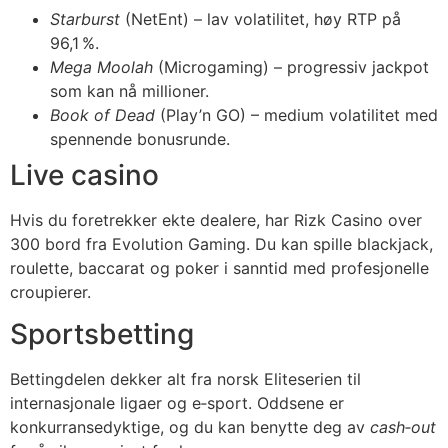
Starburst
(NetEnt) – lav volatilitet, høy RTP på
96,1 %.
Mega Moolah
(Microgaming) – progressiv jackpot
som kan nå millioner.
Book of Dead
(Play’n GO) – medium volatilitet med
spennende bonusrunde.
Live casino
Hvis du foretrekker ekte dealere, har Rizk Casino over
300 bord fra Evolution Gaming. Du kan spille blackjack,
roulette, baccarat og poker i sanntid med profesjonelle
croupierer.
Sportsbetting
Bettingdelen dekker alt fra norsk Eliteserien til
internasjonale ligaer og e‑sport. Oddsene er
konkurransedyktige, og du kan benytte deg av
cash‑out