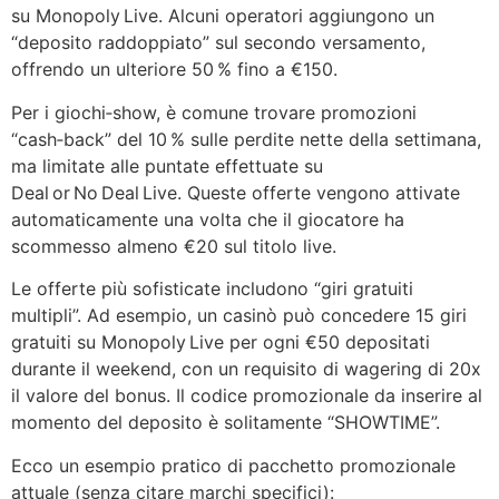
su Monopoly Live. Alcuni operatori aggiungono un
“deposito raddoppiato” sul secondo versamento,
offrendo un ulteriore 50 % fino a €150.
Per i giochi‑show, è comune trovare promozioni
“cash‑back” del 10 % sulle perdite nette della settimana,
ma limitate alle puntate effettuate su
Deal or No Deal Live. Queste offerte vengono attivate
automaticamente una volta che il giocatore ha
scommesso almeno €20 sul titolo live.
Le offerte più sofisticate includono “giri gratuiti
multipli”. Ad esempio, un casinò può concedere 15 giri
gratuiti su Monopoly Live per ogni €50 depositati
durante il weekend, con un requisito di wagering di 20x
il valore del bonus. Il codice promozionale da inserire al
momento del deposito è solitamente “SHOWTIME”.
Ecco un esempio pratico di pacchetto promozionale
attuale (senza citare marchi specifici):