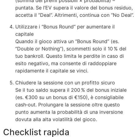
(somma dei premi possibili × probabilità) –
puntata. Se l’EV supera il valore del bonus residuo,
accetta il “Deal”. Altrimenti, continua con “No Deal”.
Utilizzare i “Bonus Round” per aumentare il
capitale
Quando il gioco attiva un “Bonus Round” (es.
“Double or Nothing”), scommetti solo il 10 % del
tuo bankroll. Questo limita le perdite in caso di
esito negativo, ma consente di raddoppiare
rapidamente il capitale se vinci.
Chiudere la sessione con un profitto sicuro
Se il tuo saldo supera il 200 % del bonus iniziale
(es. €300 su un bonus di €150), è consigliabile
cash‑out. Prolungare la sessione oltre questo
punto aumenta la probabilità di una inversione
dovuta alla alta volatilità del gioco.
Checklist rapida