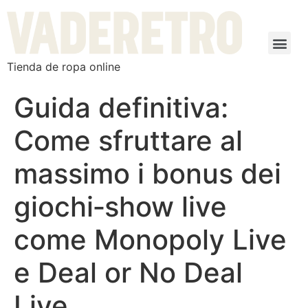
Tienda de ropa online
Guida definitiva:
Come sfruttare al
massimo i bonus dei
giochi‑show live
come Monopoly Live
e Deal or No Deal
Live