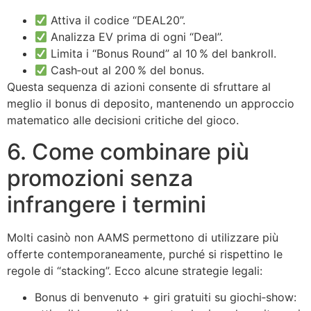
Attiva il codice “DEAL20”.
Analizza EV prima di ogni “Deal”.
Limita i “Bonus Round” al 10 % del bankroll.
Cash‑out al 200 % del bonus.
Questa sequenza di azioni consente di sfruttare al
meglio il bonus di deposito, mantenendo un approccio
matematico alle decisioni critiche del gioco.
6. Come combinare più
promozioni senza
infrangere i termini
Molti casinò non AAMS permettono di utilizzare più
offerte contemporaneamente, purché si rispettino le
regole di “stacking”. Ecco alcune strategie legali:
Bonus di benvenuto + giri gratuiti su giochi‑show: