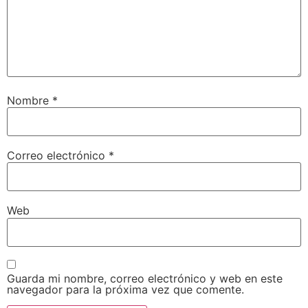
Nombre
*
Correo electrónico
*
Web
Guarda mi nombre, correo electrónico y web en este
navegador para la próxima vez que comente.