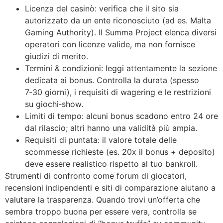
Licenza del casinò: verifica che il sito sia
autorizzato da un ente riconosciuto (ad es. Malta
Gaming Authority). Il Summa Project elenca diversi
operatori con licenze valide, ma non fornisce
giudizi di merito.
Termini & condizioni: leggi attentamente la sezione
dedicata ai bonus. Controlla la durata (spesso
7‑30 giorni), i requisiti di wagering e le restrizioni
su giochi‑show.
Limiti di tempo: alcuni bonus scadono entro 24 ore
dal rilascio; altri hanno una validità più ampia.
Requisiti di puntata: il valore totale delle
scommesse richieste (es. 20x il bonus + deposito)
deve essere realistico rispetto al tuo bankroll.
Strumenti di confronto come forum di giocatori,
recensioni indipendenti e siti di comparazione aiutano a
valutare la trasparenza. Quando trovi un’offerta che
sembra troppo buona per essere vera, controlla se