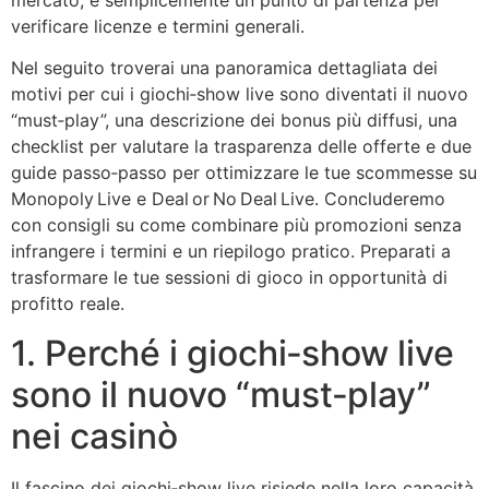
verificare licenze e termini generali.
Nel seguito troverai una panoramica dettagliata dei
motivi per cui i giochi‑show live sono diventati il nuovo
“must‑play”, una descrizione dei bonus più diffusi, una
checklist per valutare la trasparenza delle offerte e due
guide passo‑passo per ottimizzare le tue scommesse su
Monopoly Live e Deal or No Deal Live. Concluderemo
con consigli su come combinare più promozioni senza
infrangere i termini e un riepilogo pratico. Preparati a
trasformare le tue sessioni di gioco in opportunità di
profitto reale.
1. Perché i giochi‑show live
sono il nuovo “must‑play”
nei casinò
Il fascino dei giochi‑show live risiede nella loro capacità