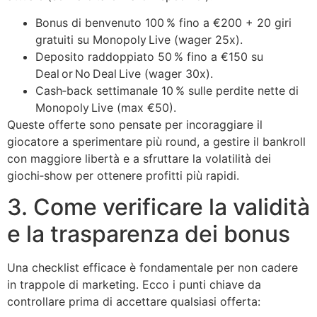
Bonus di benvenuto 100 % fino a €200 + 20 giri
gratuiti su Monopoly Live (wager 25x).
Deposito raddoppiato 50 % fino a €150 su
Deal or No Deal Live (wager 30x).
Cash‑back settimanale 10 % sulle perdite nette di
Monopoly Live (max €50).
Queste offerte sono pensate per incoraggiare il
giocatore a sperimentare più round, a gestire il bankroll
con maggiore libertà e a sfruttare la volatilità dei
giochi‑show per ottenere profitti più rapidi.
3. Come verificare la validità
e la trasparenza dei bonus
Una checklist efficace è fondamentale per non cadere
in trappole di marketing. Ecco i punti chiave da
controllare prima di accettare qualsiasi offerta: