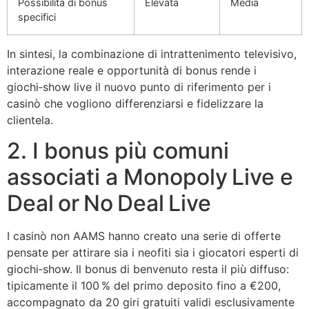
Possibilità di bonus
Elevata
Media
specifici
In sintesi, la combinazione di intrattenimento televisivo,
interazione reale e opportunità di bonus rende i
giochi‑show live il nuovo punto di riferimento per i
casinò che vogliono differenziarsi e fidelizzare la
clientela.
2. I bonus più comuni
associati a Monopoly Live e
Deal or No Deal Live
I casinò non AAMS hanno creato una serie di offerte
pensate per attirare sia i neofiti sia i giocatori esperti di
giochi‑show. Il bonus di benvenuto resta il più diffuso:
tipicamente il 100 % del primo deposito fino a €200,
accompagnato da 20 giri gratuiti validi esclusivamente