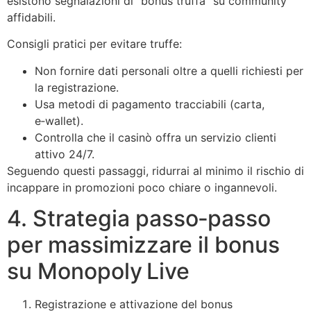
esistono segnalazioni di “bonus truffa” su community
affidabili.
Consigli pratici per evitare truffe:
Non fornire dati personali oltre a quelli richiesti per
la registrazione.
Usa metodi di pagamento tracciabili (carta,
e‑wallet).
Controlla che il casinò offra un servizio clienti
attivo 24/7.
Seguendo questi passaggi, ridurrai al minimo il rischio di
incappare in promozioni poco chiare o ingannevoli.
4. Strategia passo‑passo
per massimizzare il bonus
su Monopoly Live
Registrazione e attivazione del bonus