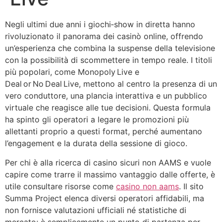
Negli ultimi due anni i giochi‑show in diretta hanno
rivoluzionato il panorama dei casinò online, offrendo
un’esperienza che combina la suspense della televisione
con la possibilità di scommettere in tempo reale. I titoli
più popolari, come Monopoly Live e
Deal or No Deal Live, mettono al centro la presenza di un
vero conduttore, una plancia interattiva e un pubblico
virtuale che reagisce alle tue decisioni. Questa formula
ha spinto gli operatori a legare le promozioni più
allettanti proprio a questi format, perché aumentano
l’engagement e la durata della sessione di gioco.
Per chi è alla ricerca di casino sicuri non AAMS e vuole
capire come trarre il massimo vantaggio dalle offerte, è
utile consultare risorse come
casino non aams
. Il sito
Summa Project elenca diversi operatori affidabili, ma
non fornisce valutazioni ufficiali né statistiche di
mercato; è semplicemente un punto di partenza per