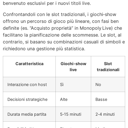
benvenuto esclusivi per i nuovi titoli live.
Confrontandoli con le slot tradizionali, i giochi‑show
offrono un percorso di gioco più lineare, con fasi ben
definite (es. “Acquisto proprietà” in Monopoly Live) che
facilitano la pianificazione delle scommesse. Le slot, al
contrario, si basano su combinazioni casuali di simboli e
richiedono una gestione più statistica.
Caratteristica
Giochi‑show
Slot
live
tradizionali
Interazione con host
Sì
No
Decisioni strategiche
Alte
Basse
Durata media partita
5‑15 minuti
2‑4 minuti