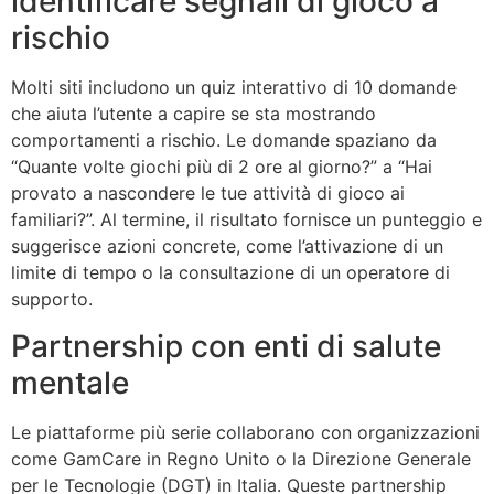
identificare segnali di gioco a
rischio
Molti siti includono un quiz interattivo di 10 domande
che aiuta l’utente a capire se sta mostrando
comportamenti a rischio. Le domande spaziano da
“Quante volte giochi più di 2 ore al giorno?” a “Hai
provato a nascondere le tue attività di gioco ai
familiari?”. Al termine, il risultato fornisce un punteggio e
suggerisce azioni concrete, come l’attivazione di un
limite di tempo o la consultazione di un operatore di
supporto.
Partnership con enti di salute
mentale
Le piattaforme più serie collaborano con organizzazioni
come GamCare in Regno Unito o la Direzione Generale
per le Tecnologie (DGT) in Italia. Queste partnership