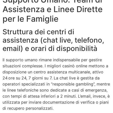
Assistenza e Linee Dirette
per le Famiglie
Struttura dei centri di
assistenza (chat live, telefono,
email) e orari di disponibilità
Il supporto umano rimane indispensabile per gestire
situazioni complesse. I migliori casinò online mettono a
disposizione un centro assistenza multicanale, attivo
24 ore su 24, 7 giorni su 7. La chat live è gestita da
operatori specializzati in “responsible gambling”, mentre
le linee telefoniche sono dedicate a casi di emergenza,
con tempi di attesa inferiori a 2 minuti. L’email, invece, è
utilizzata per inviare documentazione di verifica o piani
di recupero personalizzati.