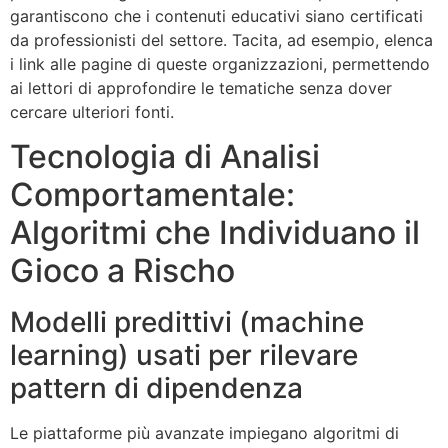
garantiscono che i contenuti educativi siano certificati
da professionisti del settore. Tacita, ad esempio, elenca
i link alle pagine di queste organizzazioni, permettendo
ai lettori di approfondire le tematiche senza dover
cercare ulteriori fonti.
Tecnologia di Analisi
Comportamentale:
Algoritmi che Individuano il
Gioco a Rischo
Modelli predittivi (machine
learning) usati per rilevare
pattern di dipendenza
Le piattaforme più avanzate impiegano algoritmi di