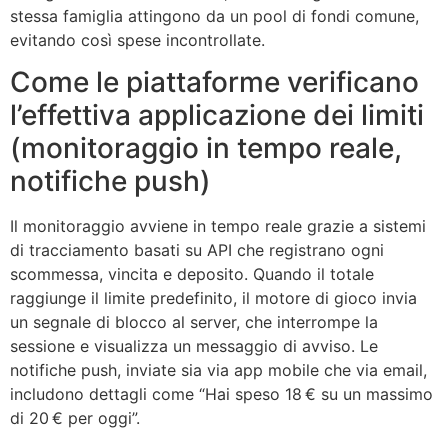
stessa famiglia attingono da un pool di fondi comune,
evitando così spese incontrollate.
Come le piattaforme verificano
l’effettiva applicazione dei limiti
(monitoraggio in tempo reale,
notifiche push)
Il monitoraggio avviene in tempo reale grazie a sistemi
di tracciamento basati su API che registrano ogni
scommessa, vincita e deposito. Quando il totale
raggiunge il limite predefinito, il motore di gioco invia
un segnale di blocco al server, che interrompe la
sessione e visualizza un messaggio di avviso. Le
notifiche push, inviate sia via app mobile che via email,
includono dettagli come “Hai speso 18 € su un massimo
di 20 € per oggi”.