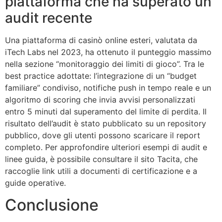
piattaforma che ha superato un
audit recente
Una piattaforma di casinò online esteri, valutata da
iTech Labs nel 2023, ha ottenuto il punteggio massimo
nella sezione “monitoraggio dei limiti di gioco”. Tra le
best practice adottate: l’integrazione di un “budget
familiare” condiviso, notifiche push in tempo reale e un
algoritmo di scoring che invia avvisi personalizzati
entro 5 minuti dal superamento del limite di perdita. Il
risultato dell’audit è stato pubblicato su un repository
pubblico, dove gli utenti possono scaricare il report
completo. Per approfondire ulteriori esempi di audit e
linee guida, è possibile consultare il sito Tacita, che
raccoglie link utili a documenti di certificazione e a
guide operative.
Conclusione