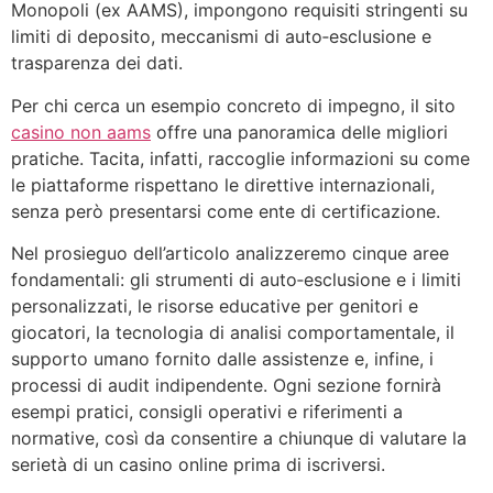
Monopoli (ex AAMS), impongono requisiti stringenti su
limiti di deposito, meccanismi di auto‑esclusione e
trasparenza dei dati.
Per chi cerca un esempio concreto di impegno, il sito
casino non aams
offre una panoramica delle migliori
pratiche. Tacita, infatti, raccoglie informazioni su come
le piattaforme rispettano le direttive internazionali,
senza però presentarsi come ente di certificazione.
Nel prosieguo dell’articolo analizzeremo cinque aree
fondamentali: gli strumenti di auto‑esclusione e i limiti
personalizzati, le risorse educative per genitori e
giocatori, la tecnologia di analisi comportamentale, il
supporto umano fornito dalle assistenze e, infine, i
processi di audit indipendente. Ogni sezione fornirà
esempi pratici, consigli operativi e riferimenti a
normative, così da consentire a chiunque di valutare la
serietà di un casino online prima di iscriversi.