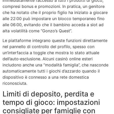
immediatamente l’accesso a tutti i prodotti di gioco,
compresi bonus e promozioni. In pratica, un genitore
che ha notato che il proprio figlio ha iniziato a giocare
alle 22:00 può impostare un blocco temporaneo fino
alle 06:00, evitando che il bambino acceda a slot ad
alta volatilità come “Gonzo’s Quest”.
Le piattaforme integrano queste funzioni direttamente
nel pannello di controllo del profilo, spesso con
un’interfaccia a toggle che mostra lo stato attuale
dell’auto‑esclusione. Alcuni casinò online esteri
includono anche una “modalità famiglia”, che nasconde
automaticamente tutti i giochi d’azzardo quando il
dispositivo è connesso a una rete domestica
riconosciuta.
Limiti di deposito, perdita e
tempo di gioco: impostazioni
consigliate per famiglie con