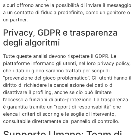
sicuri offrono anche la possibilità di inviare il messaggio
a un contatto di fiducia predefinito, come un genitore o
un partner.
Privacy, GDPR e trasparenza
degli algoritmi
Tutte queste analisi devono rispettare il GDPR. Le
piattaforme informano gli utenti, nel loro privacy policy,
che i dati di gioco saranno trattati per scopi di
“prevenzione del gioco problematico”. Gli utenti hanno il
diritto di richiedere la cancellazione dei dati o di
disattivare il profiling, anche se ciò può limitare
l’accesso a funzioni di auto‑protezione. La trasparenza
è garantita tramite un “report di responsabilità” che
elenca i criteri di scoring e le soglie di intervento,
consultabile direttamente dal pannello di controllo.
Supporto Umano: Team di