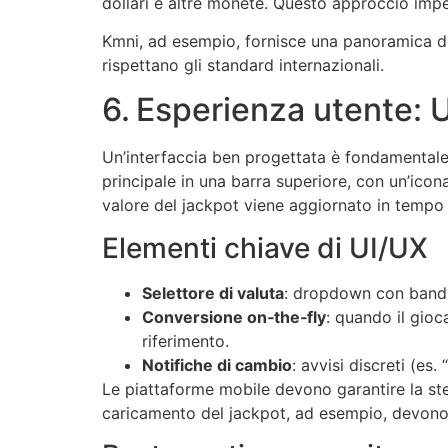
dollari e altre monete. Questo approccio impedi
Kmni, ad esempio, fornisce una panoramica dell
rispettano gli standard internazionali.
6. Esperienza utente: 
Un’interfaccia ben progettata è fondamentale 
principale in una barra superiore, con un’icon
valore del jackpot viene aggiornato in tempo r
Elementi chiave di UI/UX
Selettore di valuta
: dropdown con bandi
Conversione on‑the‑fly
: quando il gioc
riferimento.
Notifiche di cambio
: avvisi discreti (e
Le piattaforme mobile devono garantire la ste
caricamento del jackpot, ad esempio, devono 