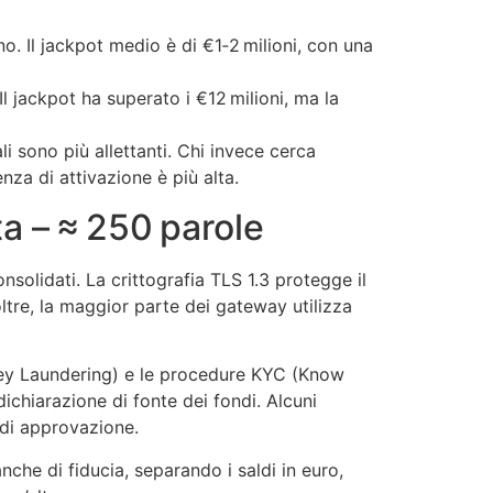
o. Il jackpot medio è di €1‑2 milioni, con una
 Il jackpot ha superato i €12 milioni, ma la
ali sono più allettanti. Chi invece cerca
nza di attivazione è più alta.
ta – ≈ 250 parole
solidati. La crittografia TLS 1.3 protegge il
ltre, la maggior parte dei gateway utilizza
oney Laundering) e le procedure KYC (Know
dichiarazione di fonte dei fondi. Alcuni
 di approvazione.
che di fiducia, separando i saldi in euro,