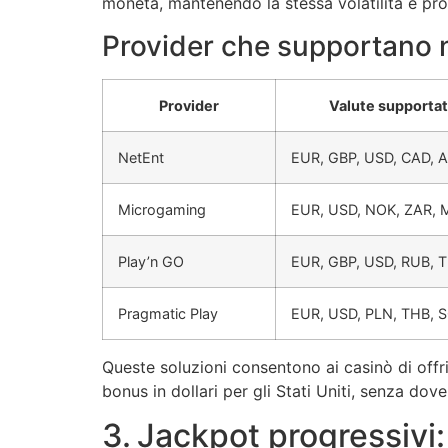
moneta, mantenendo la stessa volatilità e proba
Provider che supportano 
Provider
Valute supporta
NetEnt
EUR, GBP, USD, CAD, 
Microgaming
EUR, USD, NOK, ZAR,
Play’n GO
EUR, GBP, USD, RUB, 
Pragmatic Play
EUR, USD, PLN, THB, 
Queste soluzioni consentono ai casinò di off
bonus in dollari per gli Stati Uniti, senza dov
3. Jackpot progressivi: