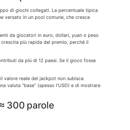
o di giochi collegati. La percentuale tipica
iene versato in un pool comune, che cresce
nti da giocatori in euro, dollari, yuan o peso
 crescita più rapida del premio, perché il
tributi da più di 12 paesi. Se il gioco fosse
il valore reale del jackpot non subisca
 una valuta “base” (spesso l’USD) e di mostrare
 ≈ 300 parole