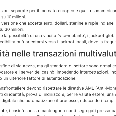
ersioni separate per il mercato europeo e quello sudamerican
 su 10 milioni.
a versione che accetta euro, dollari, sterline e rupie indiane.
su 30 milioni.
 e la possibilità di una vincita “vita‑mutante”, i jackpot glob
ibilità può orientarsi verso i jackpot locali, dove la freque
tà nelle transazioni multivalu
fide di sicurezza, ma gli standard di settore sono ormai con
catore e i server del casinò, impedendo intercettazioni. Ino
o un ulteriore fattore di autenticazione.
ransfrontaliere devono rispettare le direttive AML (Anti‑M
i identità, prova di indirizzo e, per le valute estere, una 
a digitale che automatizzano il processo, riducendo i tempi
alute, i casinò spesso mantengono conti segregati presso ban