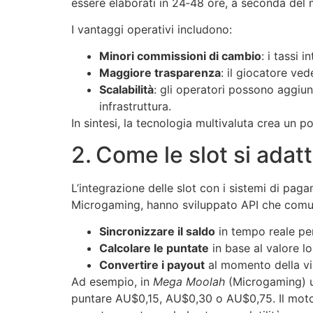
essere elaborati in 24‑48 ore, a seconda del
I vantaggi operativi includono:
Minori commissioni di cambio
: i tassi 
Maggiore trasparenza
: il giocatore ve
Scalabilità
: gli operatori possono aggiun
infrastruttura.
In sintesi, la tecnologia multivaluta crea un p
2. Come le slot si adat
L’integrazione delle slot con i sistemi di pag
Microgaming, hanno sviluppato API che comuni
Sincronizzare il saldo
in tempo reale per
Calcolare le puntate
in base al valore l
Convertire i payout
al momento della vin
Ad esempio, in
Mega Moolah
(Microgaming) u
puntare AU$0,15, AU$0,30 o AU$0,75. Il motor