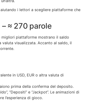
un’altra.
aiutando i lettori a scegliere piattaforme che
 – ≈ 270 parole
 migliori piattaforme mostrano il saldo
valuta visualizzata. Accanto al saldo, il
corrente.
valente in USD, EUR o altra valuta di
paiono prima della conferma del deposito.
do”, “Depositi” e “Jackpot”. Le animazioni di
e l’esperienza di gioco.