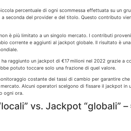
iccola percentuale di ogni scommessa effettuata su un grupp
a, a seconda del provider e del titolo. Questo contributo v
on è più limitato a un singolo mercato. I contributi provenie
o corrente e aggiunti al jackpot globale. Il risultato è una
ondiale.
ha raggiunto un jackpot di €17 milioni nel 2022 grazie a con
rebbe potuto toccare solo una frazione di quel valore.
monitoraggio costante dei tassi di cambio per garantire che 
i mercato. Alcuni operatori scelgono di fissare il jackpot in
o ogni ora.
locali” vs. Jackpot “globali” –