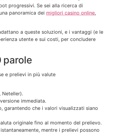
ot progressivi. Se sei alla ricerca di
er una panoramica dei
migliori casino online
,
 adattano a queste soluzioni, e i vantaggi (e le
sperienza utente e sui costi, per concludere
 parole
 e prelievi in più valute
 Neteller).
onversione immediata.
, garantendo che i valori visualizzati siano
valuta originale fino al momento del prelievo.
i istantaneamente, mentre i prelievi possono