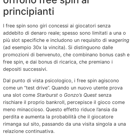
principianti
I free spin sono giri concessi ai giocatori senza
addebito di denaro reale; spesso sono limitati a una o
più slot specifiche e includono un requisito di
wagering
(ad esempio 30x la vincita). Si distinguono dalle
promozioni di benvenuto, che combinano bonus cash e
free spin, e dai bonus di ricarica, che premiano i
depositi successivi.
Dal punto di vista psicologico, i free spin agiscono
come un “test drive”. Quando un nuovo utente prova
una slot come
Starburst
o
Gonzo’s Quest
senza
rischiare il proprio bankroll, percepisce il gioco come
meno minaccioso. Questo effetto riduce l’ansia da
perdita e aumenta la probabilità che il giocatore
rimanga sul sito, passando da una visita singola a una
relazione continuativa.