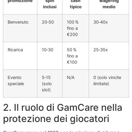
promozione
spin
cash
wagering
inclusi
tipico
medio
Benvenuto
20‑50
100 %
30‑40x
fino a
€200
Ricarica
10‑30
50 %
25‑35x
fino a
€100
Evento
5‑15
N/A
0 (solo vincite
speciale
(solo
limitate)
slot)
2. Il ruolo di GamCare nella
protezione dei giocatori