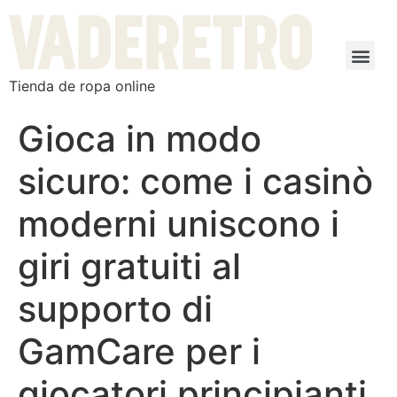
Tienda de ropa online
Gioca in modo
sicuro: come i casinò
moderni uniscono i
giri gratuiti al
supporto di
GamCare per i
giocatori principianti