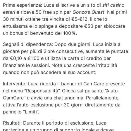
Prima esperienza: Luca si iscrive a un sito di
siti casino
esteri
e riceve 50 free spin per
Gonzo’s Quest
. Nei primi
30 minuti ottiene tre vincite di €5‑€12, il che lo
entusiasma e lo spinge a depositare €50 per sbloccare
un bonus di benvenuto del 100 %.
Segnali di dipendenza: Dopo due giorni, Luca inizia a
giocare per più di 3 ore consecutive, aumenta le puntate
da €0,10 a €1,00 e utilizza la carta di credito per
finanziare le sessioni. Nota una crescente irritabilità
quando non può accedere al suo account.
Intervento: Luca ricorda il banner di GamCare presente
nel menu “Responsabilità”. Clicca sul pulsante “Aiuto
GamCare” e avvia una chat anonima. Parallelamente,
attiva l’auto‑esclusione per 30 giorni direttamente dal
pannello “Limiti”.
Risultati: Durante il periodo di esclusione, Luca
partecipa a un gruppo di supporto locale e riceve