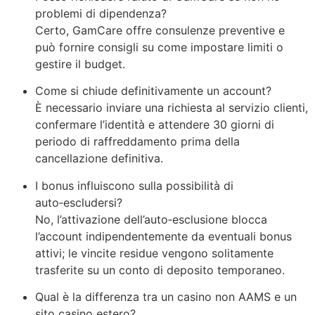
problemi di dipendenza?
Certo, GamCare offre consulenze preventive e
può fornire consigli su come impostare limiti o
gestire il budget.
Come si chiude definitivamente un account?
È necessario inviare una richiesta al servizio clienti,
confermare l’identità e attendere 30 giorni di
periodo di raffreddamento prima della
cancellazione definitiva.
I bonus influiscono sulla possibilità di
auto‑escludersi?
No, l’attivazione dell’auto‑esclusione blocca
l’account indipendentemente da eventuali bonus
attivi; le vincite residue vengono solitamente
trasferite su un conto di deposito temporaneo.
Qual è la differenza tra un casino non AAMS e un
sito casino estero?