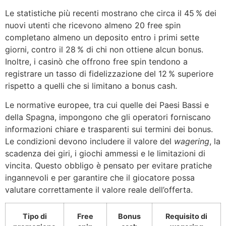
Le statistiche più recenti mostrano che circa il 45 % dei
nuovi utenti che ricevono almeno 20 free spin
completano almeno un deposito entro i primi sette
giorni, contro il 28 % di chi non ottiene alcun bonus.
Inoltre, i casinò che offrono free spin tendono a
registrare un tasso di fidelizzazione del 12 % superiore
rispetto a quelli che si limitano a bonus cash.
Le normative europee, tra cui quelle dei Paesi Bassi e
della Spagna, impongono che gli operatori forniscano
informazioni chiare e trasparenti sui termini dei bonus.
Le condizioni devono includere il valore del
wagering
, la
scadenza dei giri, i giochi ammessi e le limitazioni di
vincita. Questo obbligo è pensato per evitare pratiche
ingannevoli e per garantire che il giocatore possa
valutare correttamente il valore reale dell’offerta.
Tipo di
Free
Bonus
Requisito di