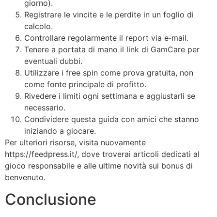
giorno).
Registrare le vincite e le perdite in un foglio di
calcolo.
Controllare regolarmente il report via e‑mail.
Tenere a portata di mano il link di GamCare per
eventuali dubbi.
Utilizzare i free spin come prova gratuita, non
come fonte principale di profitto.
Rivedere i limiti ogni settimana e aggiustarli se
necessario.
Condividere questa guida con amici che stanno
iniziando a giocare.
Per ulteriori risorse, visita nuovamente
https://feedpress.it/, dove troverai articoli dedicati al
gioco responsabile e alle ultime novità sui bonus di
benvenuto.
Conclusione