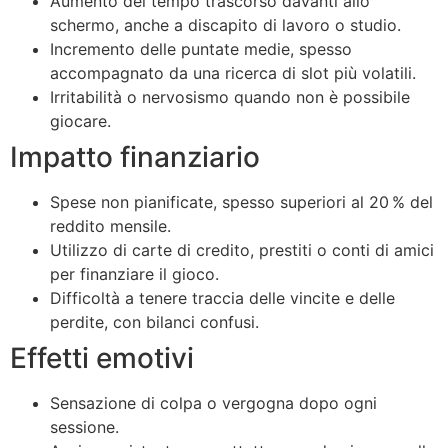
Aumento del tempo trascorso davanti allo
schermo, anche a discapito di lavoro o studio.
Incremento delle puntate medie, spesso
accompagnato da una ricerca di slot più volatili.
Irritabilità o nervosismo quando non è possibile
giocare.
Impatto finanziario
Spese non pianificate, spesso superiori al 20 % del
reddito mensile.
Utilizzo di carte di credito, prestiti o conti di amici
per finanziare il gioco.
Difficoltà a tenere traccia delle vincite e delle
perdite, con bilanci confusi.
Effetti emotivi
Sensazione di colpa o vergogna dopo ogni
sessione.