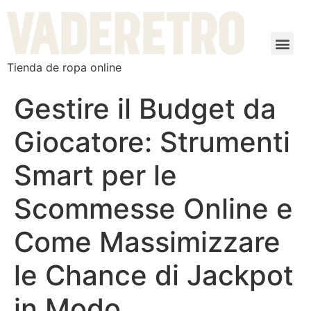
Tienda de ropa online
Gestire il Budget da
Giocatore: Strumenti
Smart per le
Scommesse Online e
Come Massimizzare
le Chance di Jackpot
in Modo