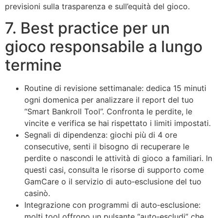
previsioni sulla trasparenza e sull’equità del gioco.
7. Best practice per un
gioco responsabile a lungo
termine
Routine di revisione settimanale: dedica 15 minuti
ogni domenica per analizzare il report del tuo
“Smart Bankroll Tool”. Confronta le perdite, le
vincite e verifica se hai rispettato i limiti impostati.
Segnali di dipendenza: giochi più di 4 ore
consecutive, senti il bisogno di recuperare le
perdite o nascondi le attività di gioco a familiari. In
questi casi, consulta le risorse di supporto come
GamCare o il servizio di auto‑esclusione del tuo
casinò.
Integrazione con programmi di auto‑esclusione:
molti tool offrono un pulsante “auto‑escludi” che