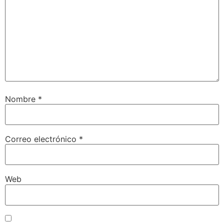
Nombre
*
Correo electrónico
*
Web