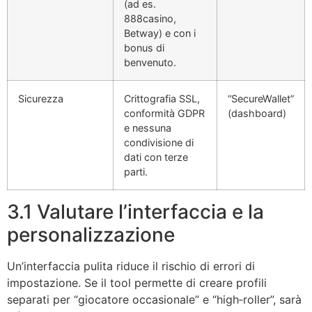
(ad es.
888casino,
Betway) e con i
bonus di
benvenuto.
Sicurezza
Crittografia SSL,
“SecureWallet”
conformità GDPR
(dashboard)
e nessuna
condivisione di
dati con terze
parti.
3.1 Valutare l’interfaccia e la
personalizzazione
Un’interfaccia pulita riduce il rischio di errori di
impostazione. Se il tool permette di creare profili
separati per “giocatore occasionale” e “high‑roller”, sarà