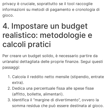
privacy è cruciale, soprattutto se il tool raccoglie
informazioni su metodi di pagamento e cronologia di
gioco.
4. Impostare un budget
realistico: metodologie e
calcoli pratici
Per creare un budget solido, è necessario partire da
un’analisi dettagliata delle proprie finanze. Segui questi
passaggi:
Calcola il reddito netto mensile (stipendio, entrate
extra).
Dedica una percentuale fissa alle spese fisse
(affitto, bollette, alimentari).
Identifica il “margine di divertimento”, ovvero la
somma residua che può essere destinata al gioco.