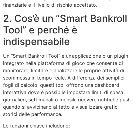
finanziarie e il livello di rischio accettato.
2. Cos’è un “Smart Bankroll
Tool” e perché è
indispensabile
Un “Smart Bankroll Tool” è un’applicazione o un plugin
integrato nella piattaforma di gioco che consente di
monitorare, limitare e analizzare le proprie attività di
scommessa in tempo reale. A differenza dei semplici
fogli di calcolo, questi tool offrono una dashboard
interattiva dove è possibile impostare limiti di spesa
giornalieri, settimanali o mensili, ricevere notifiche push
quando si avvicinano al tetto e visualizzare grafici
storici delle performance.
Le funzioni chiave includono: