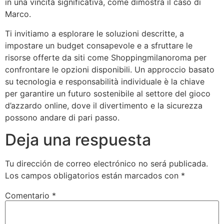
in una vincita significativa, come dimostra il caso di
Marco.
Ti invitiamo a esplorare le soluzioni descritte, a
impostare un budget consapevole e a sfruttare le
risorse offerte da siti come Shoppingmilanoroma per
confrontare le opzioni disponibili. Un approccio basato
su tecnologia e responsabilità individuale è la chiave
per garantire un futuro sostenibile al settore del gioco
d’azzardo online, dove il divertimento e la sicurezza
possono andare di pari passo.
Deja una respuesta
Tu dirección de correo electrónico no será publicada.
Los campos obligatorios están marcados con
*
Comentario
*