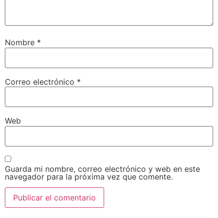
Nombre
*
Correo electrónico
*
Web
Guarda mi nombre, correo electrónico y web en este
navegador para la próxima vez que comente.