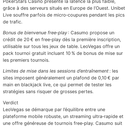
PokerStars Casino présente la latence la plus faible,
grâce à des serveurs situés en Europe de l’Ouest. Unibet
Live souffre parfois de micro‑coupures pendant les pics
de trafic.
Bonus de bienvenue free‑play
: Casumo propose un
crédit de 20 € en free‑play dès la première inscription,
utilisable sur tous les jeux de table. LeoVegas offre un
pack tournoi gratuit incluant 10 % de bonus de mise sur
les premiers tournois.
Limites de mise dans les sessions d’entraînement
: les
sites imposent généralement un plafond de 0,10 € par
main en blackjack live, ce qui permet de tester les
stratégies sans risquer de grosses pertes.
Verdict
LeoVegas se démarque par l’équilibre entre une
plateforme mobile robuste, un streaming ultra‑rapide et
une offre généreuse de tournois free‑play. Casumo suit