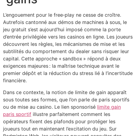
L’engouement pour le free‑play ne cesse de croître.
Autrefois cantonné aux démos de machines à sous, le
jeu gratuit s’est aujourd’hui imposé comme la porte
d’entrée privilégiée vers les casinos en ligne. Les joueurs
découvrent les règles, les mécanismes de mise et les
subtilités du comportement du dealer sans risquer leur
capital. Cette approche « sandbox » répond à deux
exigences majeures : la maîtrise technique avant le
premier dépôt et la réduction du stress lié à l’incertitude
financière.
Dans ce contexte, la notion de limite de gain apparaît
sous toutes ses formes, que l’on parle de paris sportifs
ou de mise au casino. Le lien sponsorisé
limite gain
paris sportif
illustre parfaitement comment les
opérateurs fixent des plafonds pour protéger les
joueurs tout en maintenant l’excitation du jeu. Sur
Badminton Web, les visiteurs peuvent consulter des