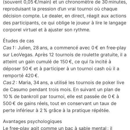
(souvent 0,05 €/main) et un chronomètre de 30 minutes,
reproduisant la pression d’un vrai tournoi où chaque
décision compte. Le dealer, en direct, réagit aux actions
des participants, ce qui oblige le joueur à lire le langage
corporel virtuel et à ajuster son rythme.
Études de cas
Cas 1
: Julien, 28 ans, a commencé avec 0 € en free‑play
sur LeoVegas. Après 12 tournois de roulette gratuite, il a
atteint un gain cumulé de 150 €, ce qui l’a incité à
déposer 50 € et à participer à un tournoi cash où il a
remporté 420 €.
Cas 2
: Maria, 34 ans, a utilisé les tournois de poker live
de Casumo pendant trois mois. En suivant un plan de
10 % de bankroll par tournoi, elle est passée de 0 € à
500 € de gains réels, tout en conservant un taux de
perte inférieur à 2 % grâce à la pratique répétée.
Avantages psychologiques
Le free‑play agit comme un bac à sable mental : il