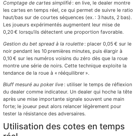
Comptage de cartes simplifié
: en live, le dealer montre
les cartes en temps réel, ce qui permet de suivre le ratio
haut/bas sur de courtes séquences (ex. : 3 hauts, 2 bas).
Les joueurs expérimentés augmentent leur mise de
0,20 € lorsqu’ils détectent une proportion favorable.
Gestion du bet spread à la roulette
: placer 0,05 € sur le
noir pendant les 10 premières minutes, puis élargir à
0,10 € sur les numéros voisins du zéro dès que la roue
montre une série de noirs. Cette technique exploite la
tendance de la roue à « rééquilibrer ».
Bluff mesuré au poker live
: utiliser le temps de réflexion
du dealer comme indicateur. Un dealer qui hoche la tête
après une mise importante signale souvent une main
forte; le joueur peut alors relancer légèrement pour
tester la résistance des adversaires.
Utilisation des cotes en temps