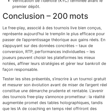
Vérification de l’identité (KYC) terminée avant le
premier dépôt.
Conclusion – 200 mots
Le free‑play, associé à des tournois live bien conçus,
représente aujourd’hui le tremplin le plus efficace pour
passer de l’apprentissage théorique aux gains réels. En
s’appuyant sur des données concrètes – taux de
conversion, RTP, performances individuelles – les
joueurs peuvent choisir les plateformes les mieux
notées, affiner leurs stratégies et gérer leur bankroll de
façon responsable.
Tester les sites présentés, s’inscrire à un tournoi gratuit
et mesurer son évolution avant de miser de l’argent réel
constitue une démarche prudente et rentable. L’avenir
des tournois free‑play s’annonce prometteur : la réalité
augmentée promet des tables holographiques, tandis
que les IA de coaching en temps réel offriront des