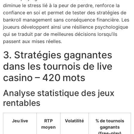
diminue le stress lié à la peur de perdre, renforce la
confiance en soi et permet de tester des stratégies de
bankroll management sans conséquence financière. Les
joueurs développent ainsi une résilience psychologique
qui se traduit par de meilleures décisions lorsqu’ils
passent aux mises réelles.
3. Stratégies gagnantes
dans les tournois de live
casino – 420 mots
Analyse statistique des jeux
rentables
Jeu live
RTP
Volatilité
% de tournois
moyen
gagnants
(free‑play)