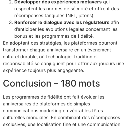
Développer des expériences métavers
qui
respectent les normes de sécurité et offrent des
récompenses tangibles (NFT, jetons).
Renforcer le dialogue avec les régulateurs
afin
d’anticiper les évolutions légales concernant les
bonus et les programmes de fidélité.
En adoptant ces stratégies, les plateformes pourront
transformer chaque anniversaire en un événement
culturel durable, où technologie, tradition et
responsabilité se conjuguent pour offrir aux joueurs une
expérience toujours plus engageante.
Conclusion – 180 mots
Les programmes de fidélité ont fait évoluer les
anniversaires de plateformes de simples
communications marketing en véritables fêtes
culturelles mondiales. En combinant des récompenses
exclusives, une localisation fine et une communication