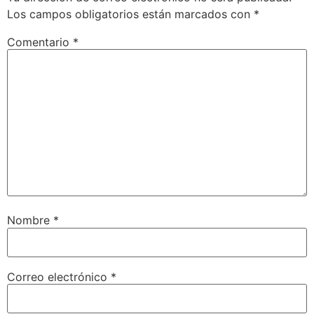
Los campos obligatorios están marcados con
*
Comentario
*
Nombre
*
Correo electrónico
*