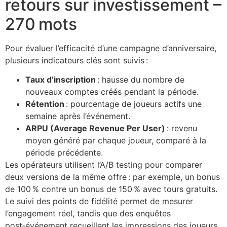
retours sur investissement –
270 mots
Pour évaluer l’efficacité d’une campagne d’anniversaire,
plusieurs indicateurs clés sont suivis :
Taux d’inscription
: hausse du nombre de
nouveaux comptes créés pendant la période.
Rétention
: pourcentage de joueurs actifs une
semaine après l’événement.
ARPU (Average Revenue Per User)
: revenu
moyen généré par chaque joueur, comparé à la
période précédente.
Les opérateurs utilisent l’A/B testing pour comparer
deux versions de la même offre : par exemple, un bonus
de 100 % contre un bonus de 150 % avec tours gratuits.
Le suivi des points de fidélité permet de mesurer
l’engagement réel, tandis que des enquêtes
post‑événement recueillent les impressions des joueurs