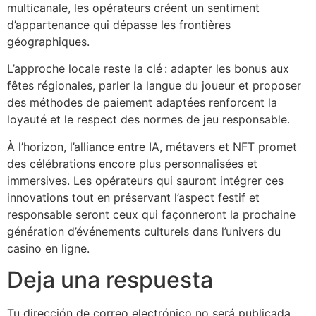
multicanale, les opérateurs créent un sentiment
d’appartenance qui dépasse les frontières
géographiques.
L’approche locale reste la clé : adapter les bonus aux
fêtes régionales, parler la langue du joueur et proposer
des méthodes de paiement adaptées renforcent la
loyauté et le respect des normes de jeu responsable.
À l’horizon, l’alliance entre IA, métavers et NFT promet
des célébrations encore plus personnalisées et
immersives. Les opérateurs qui sauront intégrer ces
innovations tout en préservant l’aspect festif et
responsable seront ceux qui façonneront la prochaine
génération d’événements culturels dans l’univers du
casino en ligne.
Deja una respuesta
Tu dirección de correo electrónico no será publicada.