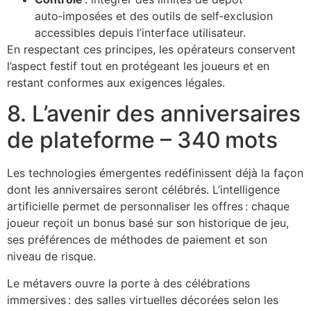
auto‑imposées et des outils de self‑exclusion
accessibles depuis l’interface utilisateur.
En respectant ces principes, les opérateurs conservent
l’aspect festif tout en protégeant les joueurs et en
restant conformes aux exigences légales.
8. L’avenir des anniversaires
de plateforme – 340 mots
Les technologies émergentes redéfinissent déjà la façon
dont les anniversaires seront célébrés. L’intelligence
artificielle permet de personnaliser les offres : chaque
joueur reçoit un bonus basé sur son historique de jeu,
ses préférences de méthodes de paiement et son
niveau de risque.
Le métavers ouvre la porte à des célébrations
immersives : des salles virtuelles décorées selon les