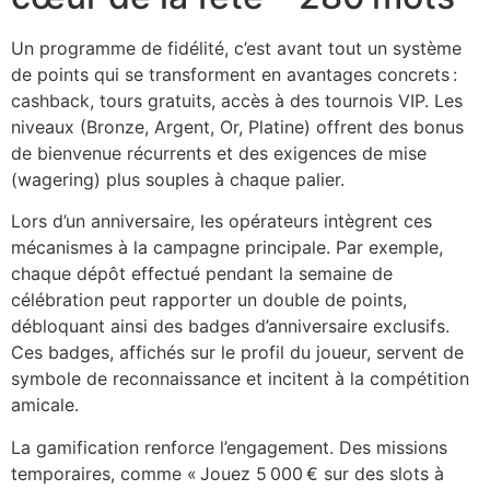
Un programme de fidélité, c’est avant tout un système
de points qui se transforment en avantages concrets :
cashback, tours gratuits, accès à des tournois VIP. Les
niveaux (Bronze, Argent, Or, Platine) offrent des bonus
de bienvenue récurrents et des exigences de mise
(wagering) plus souples à chaque palier.
Lors d’un anniversaire, les opérateurs intègrent ces
mécanismes à la campagne principale. Par exemple,
chaque dépôt effectué pendant la semaine de
célébration peut rapporter un double de points,
débloquant ainsi des badges d’anniversaire exclusifs.
Ces badges, affichés sur le profil du joueur, servent de
symbole de reconnaissance et incitent à la compétition
amicale.
La gamification renforce l’engagement. Des missions
temporaires, comme « Jouez 5 000 € sur des slots à