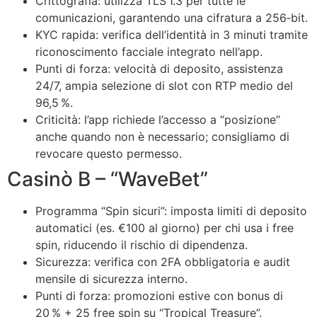
Crittografia: utilizza TLS 1.3 per tutte le
comunicazioni, garantendo una cifratura a 256‑bit.
KYC rapida: verifica dell’identità in 3 minuti tramite
riconoscimento facciale integrato nell’app.
Punti di forza: velocità di deposito, assistenza
24/7, ampia selezione di slot con RTP medio del
96,5 %.
Criticità: l’app richiede l’accesso a “posizione”
anche quando non è necessario; consigliamo di
revocare questo permesso.
Casinò B – “WaveBet”
Programma “Spin sicuri”: imposta limiti di deposito
automatici (es. €100 al giorno) per chi usa i free
spin, riducendo il rischio di dipendenza.
Sicurezza: verifica con 2FA obbligatoria e audit
mensile di sicurezza interno.
Punti di forza: promozioni estive con bonus di
20 % + 25 free spin su “Tropical Treasure”.