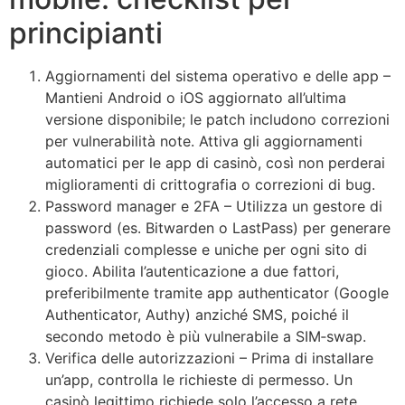
principianti
Aggiornamenti del sistema operativo e delle app –
Mantieni Android o iOS aggiornato all’ultima
versione disponibile; le patch includono correzioni
per vulnerabilità note. Attiva gli aggiornamenti
automatici per le app di casinò, così non perderai
miglioramenti di crittografia o correzioni di bug.
Password manager e 2FA – Utilizza un gestore di
password (es. Bitwarden o LastPass) per generare
credenziali complesse e uniche per ogni sito di
gioco. Abilita l’autenticazione a due fattori,
preferibilmente tramite app authenticator (Google
Authenticator, Authy) anziché SMS, poiché il
secondo metodo è più vulnerabile a SIM‑swap.
Verifica delle autorizzazioni – Prima di installare
un’app, controlla le richieste di permesso. Un
casinò legittimo richiede solo l’accesso a rete,