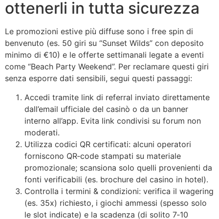
ottenerli in tutta sicurezza
Le promozioni estive più diffuse sono i free spin di
benvenuto (es. 50 giri su “Sunset Wilds” con deposito
minimo di €10) e le offerte settimanali legate a eventi
come “Beach Party Weekend”. Per reclamare questi giri
senza esporre dati sensibili, segui questi passaggi:
Accedi tramite link di referral inviato direttamente
dall’email ufficiale del casinò o da un banner
interno all’app. Evita link condivisi su forum non
moderati.
Utilizza codici QR certificati: alcuni operatori
forniscono QR‑code stampati su materiale
promozionale; scansiona solo quelli provenienti da
fonti verificabili (es. brochure del casino in hotel).
Controlla i termini & condizioni: verifica il wagering
(es. 35x) richiesto, i giochi ammessi (spesso solo
le slot indicate) e la scadenza (di solito 7‑10