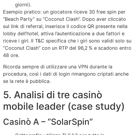
giorni).
Esempio pratico: un giocatore riceve 30 free spin per
“Beach Party” su “Coconut Clash”. Dopo aver cliccato
sul link di referral, inserisce il codice QR presente nella
lobby dell’hotel, attiva l’autenticazione a due fattori e
riceve i giri. Il T&C specifica che i giri sono validi solo su
“Coconut Clash” con un RTP del 96,2 % e scadono entro
48 ore.
Ricorda sempre di utilizzare una VPN durante la
procedura, così i dati di login rimangono criptati anche
se la rete è pubblica.
5. Analisi di tre casinò
mobile leader (case study)
Casinò A – “SolarSpin”