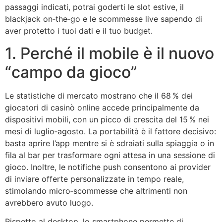
passaggi indicati, potrai goderti le slot estive, il
blackjack on‑the‑go e le scommesse live sapendo di
aver protetto i tuoi dati e il tuo budget.
1. Perché il mobile è il nuovo
“campo da gioco”
Le statistiche di mercato mostrano che il 68 % dei
giocatori di casinò online accede principalmente da
dispositivi mobili, con un picco di crescita del 15 % nei
mesi di luglio‑agosto. La portabilità è il fattore decisivo:
basta aprire l’app mentre si è sdraiati sulla spiaggia o in
fila al bar per trasformare ogni attesa in una sessione di
gioco. Inoltre, le notifiche push consentono ai provider
di inviare offerte personalizzate in tempo reale,
stimolando micro‑scommesse che altrimenti non
avrebbero avuto luogo.
Rispetto al desktop, lo smartphone permette di