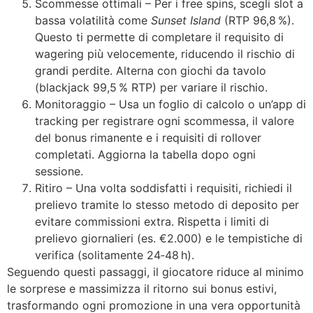
Scommesse ottimali – Per i free spins, scegli slot a
bassa volatilità come
Sunset Island
(RTP 96,8 %).
Questo ti permette di completare il requisito di
wagering più velocemente, riducendo il rischio di
grandi perdite. Alterna con giochi da tavolo
(blackjack 99,5 % RTP) per variare il rischio.
Monitoraggio – Usa un foglio di calcolo o un’app di
tracking per registrare ogni scommessa, il valore
del bonus rimanente e i requisiti di rollover
completati. Aggiorna la tabella dopo ogni
sessione.
Ritiro – Una volta soddisfatti i requisiti, richiedi il
prelievo tramite lo stesso metodo di deposito per
evitare commissioni extra. Rispetta i limiti di
prelievo giornalieri (es. €2.000) e le tempistiche di
verifica (solitamente 24‑48 h).
Seguendo questi passaggi, il giocatore riduce al minimo
le sorprese e massimizza il ritorno sui bonus estivi,
trasformando ogni promozione in una vera opportunità