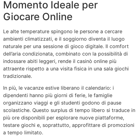
Momento Ideale per
Giocare Online
Le alte temperature spingono le persone a cercare
ambienti climatizzati, e il soggiorno diventa il luogo
naturale per una sessione di gioco digitale. Il comfort
dell’aria condizionata, combinato con la possibilità di
indossare abiti leggeri, rende il casinò online più
attraente rispetto a una visita fisica in una sala giochi
tradizionale.
In più, le vacanze estive liberano il calendario: i
dipendenti hanno più giorni di ferie, le famiglie
organizzano viaggi e gli studenti godono di pause
scolastiche. Questo surplus di tempo libero si traduce in
più ore disponibili per esplorare nuove piattaforme,
testare giochi e, soprattutto, approfittare di promozioni
a tempo limitato.