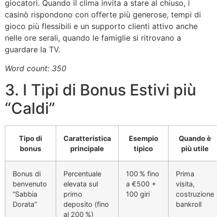
giocatori. Quando il clima invita a stare al chiuso, i
casinò rispondono con offerte più generose, tempi di
gioco più flessibili e un supporto clienti attivo anche
nelle ore serali, quando le famiglie si ritrovano a
guardare la TV.
Word count: 350
3. I Tipi di Bonus Estivi più
“Caldi”
Tipo di
Caratteristica
Esempio
Quando è
bonus
principale
tipico
più utile
Bonus di
Percentuale
100 % fino
Prima
benvenuto
elevata sul
a €500 +
visita,
“Sabbia
primo
100 giri
costruzione
Dorata”
deposito (fino
bankroll
al 200 %)