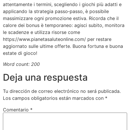
attentamente i termini, scegliendo i giochi più adatti e
applicando la strategia passo‑passo, è possibile
massimizzare ogni promozione estiva. Ricorda che il
calore dei bonus è temporaneo: agisci subito, monitora
le scadenze e utilizza risorse come
https://www.pianetasaluteonline.com/ per restare
aggiornato sulle ultime offerte. Buona fortuna e buona
estate di gioco!
Word count: 200
Deja una respuesta
Tu dirección de correo electrónico no será publicada.
Los campos obligatorios están marcados con
*
Comentario
*