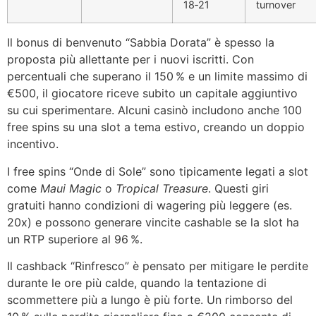
18‑21
turnover
Il bonus di benvenuto “Sabbia Dorata” è spesso la
proposta più allettante per i nuovi iscritti. Con
percentuali che superano il 150 % e un limite massimo di
€500, il giocatore riceve subito un capitale aggiuntivo
su cui sperimentare. Alcuni casinò includono anche 100
free spins su una slot a tema estivo, creando un doppio
incentivo.
I free spins “Onde di Sole” sono tipicamente legati a slot
come
Maui Magic
o
Tropical Treasure
. Questi giri
gratuiti hanno condizioni di wagering più leggere (es.
20x) e possono generare vincite cashable se la slot ha
un RTP superiore al 96 %.
Il cashback “Rinfresco” è pensato per mitigare le perdite
durante le ore più calde, quando la tentazione di
scommettere più a lungo è più forte. Un rimborso del