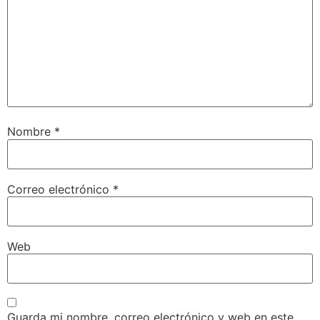
Nombre
*
Correo electrónico
*
Web
Guarda mi nombre, correo electrónico y web en este