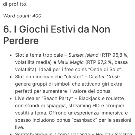
di profitto.
Word count: 400
6. I Giochi Estivi da Non
Perdere
Slot a tema tropicale –
Sunset Island
(RTP 96,8 %,
volatilità media) e
Maui Magic
(RTP 97,2 %, bassa
volatilità). Ideali per i free spins “Onde di Sole”.
Slot con meccaniche “cluster” –
Cluster Crush
genera gruppi di simboli che attivano giri extra,
perfetti per aumentare il valore dei bonus.
Live dealer “Beach Party” – Blackjack e roulette
con sfondi di spiaggia, streaming HD e croupier
vestiti a tema. Offrono un’esperienza immersiva e
spesso includono bonus “cashback” per le sessioni
live.
Scratch‑and‑win a tema vacanze –
Holiday Scratch