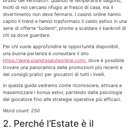
brusio dei ventilatori. Quando le temperature salgono,
molti di noi cercano rifugio al fresco di casa, ma il
divertimento non deve fermarsi. I casinò online hanno
capito il trend e hanno trasformato il caldo estivo in una
serie di offerte “bollenti”, pronte a scaldare il bankroll di
chi sa dove guardare.
Per chi vuole approfondire le opportunità disponibili,
una buona partenza è consultare il sito
https://www.pianetasaluteonline.com/
, dove è possibile
trovare una panoramica delle promozioni più recenti e
dei consigli pratici per giocatori di tutti i livelli.
In questa guida vedremo come riconoscere, attivare e
massimizzare i bonus estivi, partendo dalla psicologia
del giocatore fino alle strategie operative più efficaci.
Word count: 250
2. Perché l’Estate è il