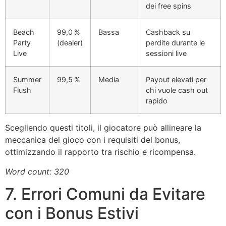
dei free spins
Beach
99,0 %
Bassa
Cashback su
Party
(dealer)
perdite durante le
Live
sessioni live
Summer
99,5 %
Media
Payout elevati per
Flush
chi vuole cash out
rapido
Scegliendo questi titoli, il giocatore può allineare la
meccanica del gioco con i requisiti del bonus,
ottimizzando il rapporto tra rischio e ricompensa.
Word count: 320
7. Errori Comuni da Evitare
con i Bonus Estivi