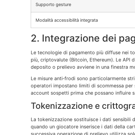
Supporto gesture
Modalità accessibilità integrata
2. Integrazione dei pa
Le tecnologie di pagamento più diffuse nei torn
più, criptovalute (Bitcoin, Ethereum). Le API 
deposito o prelievo avviene in una finestra m
Le misure anti‑frodi sono particolarmente stri
operatori impostano limiti di scommessa per s
account sospetti prima che possano influire sul
Tokenizzazione e crittogr
La tokenizzazione sostituisce i dati sensibili
quando un giocatore inserisce i dati della ca
successiva operazione di prelievo utilizza solo