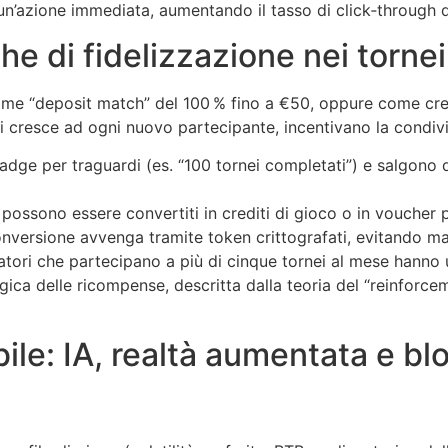
n’azione immediata, aumentando il tasso di click‑through de
he di fidelizzazione nei torne
ome “deposit match” del 100 % fino a €50, oppure come credi
i cresce ad ogni nuovo partecipante, incentivano la condivi
adge per traguardi (es. “100 tornei completati”) e salgono di 
 possono essere convertiti in crediti di gioco o in voucher 
onversione avvenga tramite token crittografati, evitando ma
catori che partecipano a più di cinque tornei al mese hann
ica delle ricompense, descritta dalla teoria del “reinforce
bile: IA, realtà aumentata e b