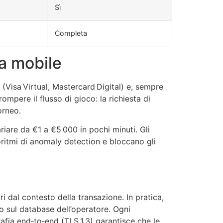
Sì
Completa
ma mobile
 (Visa Virtual, Mastercard Digital) e, sempre
mpere il flusso di gioco: la richiesta di
orneo.
riare da €1 a €5 000 in pochi minuti. Gli
ritmi di anomaly detection e bloccano gli
i dal contesto della transazione. In pratica,
o sul database dell’operatore. Ogni
grafia end‑to‑end (TLS 1.3) garantisce che le