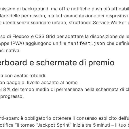
mission di background, ma offre notifiche push più affidabil
are delle permission, ma la frammentazione dei dispositivi r
tenti senza scaricare un’app, sfruttando Service Worker pe
uso di Flexbox e CSS Grid per adattare la disposizione delle
Apps (PWA) aggiungono un file
che defini
manifest.json
si nativa.
derboard e schermate di premio
la con avatar rotondi.
on badge di livello accanto al nome.
el 8 % del tempo medio di permanenza nella schermata di cla
 progresso.
ti‑spam: è obbligatorio ottenere il consenso esplicito dell’
fica “Il torneo “Jackpot Sprint” inizia tra 5 minuti – il tuo