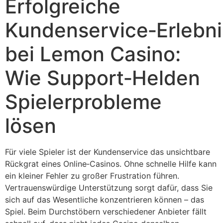
Erfolgreiche
Kundenservice‑Erlebn
bei Lemon Casino:
Wie Support‑Helden
Spielerprobleme
lösen
Für viele Spieler ist der Kundenservice das unsichtbare
Rückgrat eines Online‑Casinos. Ohne schnelle Hilfe kann
ein kleiner Fehler zu großer Frustration führen.
Vertrauenswürdige Unterstützung sorgt dafür, dass Sie
sich auf das Wesentliche konzentrieren können – das
Spiel. Beim Durchstöbern verschiedener Anbieter fällt