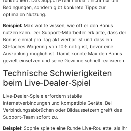
funktioniert. Das Support‑Team erklärt nicht nur die
Bedingungen, sondern gibt konkrete Tipps zur
optimalen Nutzung.
Beispiel
: Max wollte wissen, wie oft er den Bonus
nutzen kann. Der Support‑Mitarbeiter erklärte, dass der
Bonus einmal pro Tag aktivierbar ist und dass ein
30‑faches Wagering von 10 € nötig ist, bevor eine
Auszahlung möglich ist. Damit konnte Max den Bonus
gezielt einsetzen und seine Gewinne schnell realisieren.
Technische Schwierigkeiten
beim Live‑Dealer‑Spiel
Live‑Dealer‑Spiele erfordern stabile
Internetverbindungen und kompatible Geräte. Bei
Verbindungsabbrüchen oder Bildaussetzern greift das
Support‑Team sofort zu.
Beispiel
: Sophie spielte eine Runde Live‑Roulette, als ihr