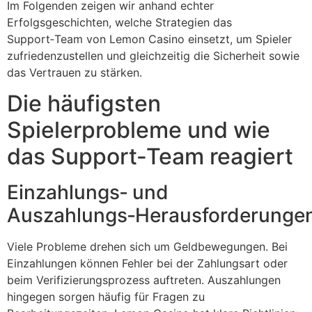
Im Folgenden zeigen wir anhand echter
Erfolgsgeschichten, welche Strategien das
Support‑Team von Lemon Casino einsetzt, um Spieler
zufriedenzustellen und gleichzeitig die Sicherheit sowie
das Vertrauen zu stärken.
Die häufigsten
Spielerprobleme und wie
das Support‑Team reagiert
Einzahlungs‑ und
Auszahlungs‑Herausforderunge
Viele Probleme drehen sich um Geldbewegungen. Bei
Einzahlungen können Fehler bei der Zahlungsart oder
beim Verifizierungsprozess auftreten. Auszahlungen
hingegen sorgen häufig für Fragen zu