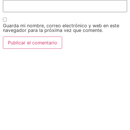
Guarda mi nombre, correo electrónico y web en este
navegador para la próxima vez que comente.