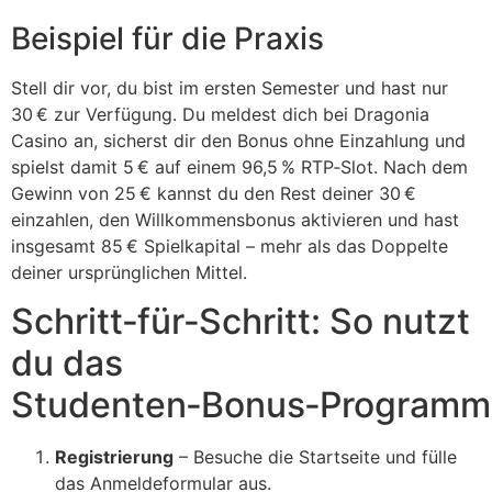
Beispiel für die Praxis
Stell dir vor, du bist im ersten Semester und hast nur
30 € zur Verfügung. Du meldest dich bei Dragonia
Casino an, sicherst dir den Bonus ohne Einzahlung und
spielst damit 5 € auf einem 96,5 % RTP‑Slot. Nach dem
Gewinn von 25 € kannst du den Rest deiner 30 €
einzahlen, den Willkommensbonus aktivieren und hast
insgesamt 85 € Spielkapital – mehr als das Doppelte
deiner ursprünglichen Mittel.
Schritt‑für‑Schritt: So nutzt
du das
Studenten‑Bonus‑Programm
Registrierung
– Besuche die Startseite und fülle
das Anmeldeformular aus.