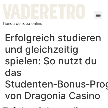
Tienda de ropa online
Erfolgreich studieren
und gleichzeitig
spielen: So nutzt du
das
Studenten‑Bonus‑Pr
von Dragonia Casino