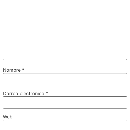
Nombre
*
Correo electrónico
*
Web