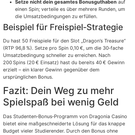
Setze nicht dein gesamtes Bonusguthaben
auf
einen Spin; verteile es über mehrere Runden, um
die Umsatzbedingungen zu erfüllen.
Beispiel für Freispiel‑Strategie
Du hast 50 Freispiele für den Slot „Dragon’s Treasure“
(RTP 96,8 %). Setze pro Spin 0,10 €, um die 30‑fache
Umsatzbedingung schneller zu erreichen. Nach
200 Spins (20 € Einsatz) hast du bereits 40 € Gewinn
erzielt – ein klarer Gewinn gegenüber dem
ursprünglichen Bonus.
Fazit: Dein Weg zu mehr
Spielspaß bei wenig Geld
Das Studenten‑Bonus‑Programm von Dragonia Casino
bietet eine maßgeschneiderte Lösung für das knappe
Budget vieler Studierender. Durch den Bonus ohne