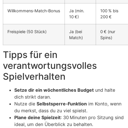
Willkommens‑Match‑Bonus
Ja (min.
100 % bis
10 €)
200 €
Freispiele (50 Stück)
Ja (bei
0 € (nur
Match)
Spins)
Tipps für ein
verantwortungsvolles
Spielverhalten
Setze dir ein wöchentliches Budget
und halte
dich strikt daran.
Nutze die
Selbstsperre‑Funktion
im Konto, wenn
du merkst, dass du zu viel spielst.
Plane deine Spielzeit
: 30 Minuten pro Sitzung sind
ideal, um den Überblick zu behalten.