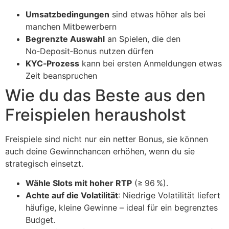
Umsatzbedingungen
sind etwas höher als bei
manchen Mitbewerbern
Begrenzte Auswahl
an Spielen, die den
No‑Deposit‑Bonus nutzen dürfen
KYC‑Prozess
kann bei ersten Anmeldungen etwas
Zeit beanspruchen
Wie du das Beste aus den
Freispielen herausholst
Freispiele sind nicht nur ein netter Bonus, sie können
auch deine Gewinnchancen erhöhen, wenn du sie
strategisch einsetzt.
Wähle Slots mit hoher RTP
(≥ 96 %).
Achte auf die Volatilität
: Niedrige Volatilität liefert
häufige, kleine Gewinne – ideal für ein begrenztes
Budget.