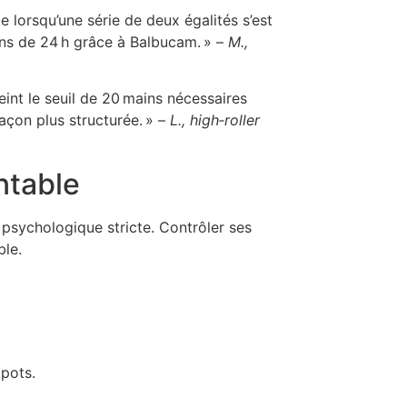
e lorsqu’une série de deux égalités s’est
oins de 24 h grâce à Balbucam. » –
M.,
eint le seuil de 20 mains nécessaires
açon plus structurée. » –
L., high‑roller
entable
e psychologique stricte. Contrôler ses
ble.
kpots.