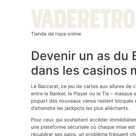
Tienda de ropa online
Devenir un as du B
dans les casinos
Le Baccarat, ce jeu de cartes aux allures de c
entre le Banker, le Player ou le Tie – masque e
plupart des nouveaux venus restent bloqués e
d’atteindre les jackpots les plus alléchants.
Pour ceux qui souhaitent accéder immédiatement
une plateforme sécurisée où chaque mise est t
récupérer ses gains, un problème fréquent che