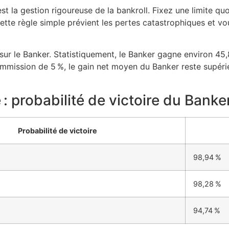
st la gestion rigoureuse de la bankroll. Fixez une limite qu
Cette règle simple prévient les pertes catastrophiques et v
i sur le Banker. Statistiquement, le Banker gagne environ 4
ommission de 5 %, le gain net moyen du Banker reste supérieu
 : probabilité de victoire du Banke
Probabilité de victoire
98,94 %
98,28 %
94,74 %