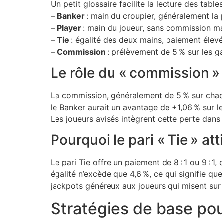
Un petit glossaire facilite la lecture des tables
–
Banker
: main du croupier, généralement la
–
Player
: main du joueur, sans commission ma
–
Tie
: égalité des deux mains, paiement élevé
–
Commission
: prélèvement de 5 % sur les ga
Le rôle du « commission » 
La commission, généralement de 5 % sur chaque
le Banker aurait un avantage de +1,06 % sur l
Les joueurs avisés intègrent cette perte dans
Pourquoi le pari « Tie » at
Le pari Tie offre un paiement de 8 : 1 ou 9 : 1
égalité n’excède que 4,6 %, ce qui signifie qu
jackpots généreux aux joueurs qui misent sur l
Stratégies de base pou