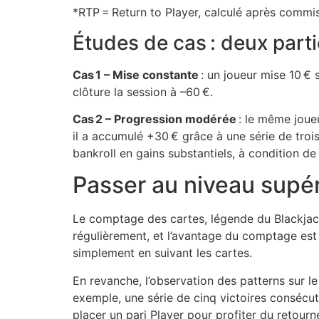
*RTP = Return to Player, calculé après commis
Études de cas : deux parti
Cas 1 – Mise constante
: un joueur mise 10 € s
clôture la session à –60 €.
Cas 2 – Progression modérée
: le même joueu
il a accumulé +30 € grâce à une série de tro
bankroll en gains substantiels, à condition de
Passer au niveau supér
Le comptage des cartes, légende du Blackjack
régulièrement, et l’avantage du comptage est n
simplement en suivant les cartes.
En revanche, l’observation des patterns sur le
exemple, une série de cinq victoires consécuti
placer un pari Player pour profiter du retourn