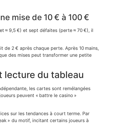
une mise de 10 € à 100 €
 ≈ 9,5 €) et sept défaites (perte ≈ 70 €), il
it de 2 € après chaque perte. Après 10 mains,
ique des mises peut transformer une petite
 lecture du tableau
ndépendante, les cartes sont remélangées
joueurs peuvent « battre le casino »
dices sur les tendances à court terme. Par
ak » du motif, incitant certains joueurs à