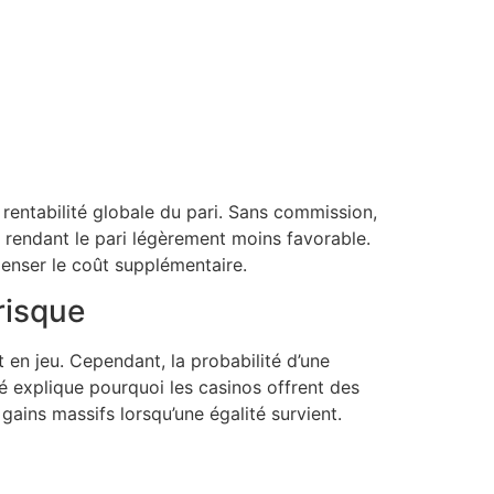
rentabilité globale du pari. Sans commission,
, rendant le pari légèrement moins favorable.
penser le coût supplémentaire.
 risque
st en jeu. Cependant, la probabilité d’une
té explique pourquoi les casinos offrent des
gains massifs lorsqu’une égalité survient.