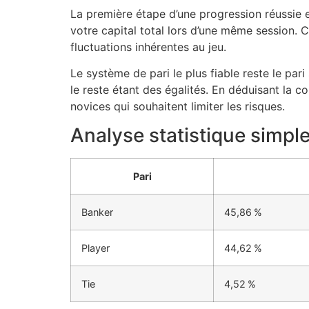
La première étape d’une progression réussie e
votre capital total lors d’une même session. 
fluctuations inhérentes au jeu.
Le système de pari le plus fiable reste le par
le reste étant des égalités. En déduisant la c
novices qui souhaitent limiter les risques.
Analyse statistique simple
Pari
Banker
45,86 %
Player
44,62 %
Tie
4,52 %