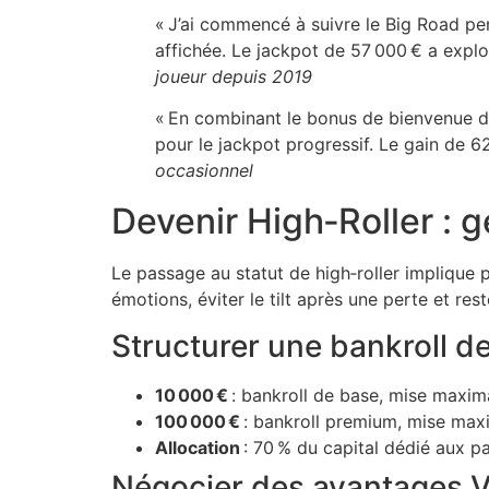
« J’ai commencé à suivre le Big Road pen
affichée. Le jackpot de 57 000 € a explos
joueur depuis 2019
« En combinant le bonus de bienvenue de 
pour le jackpot progressif. Le gain de 
occasionnel
Devenir High‑Roller : g
Le passage au statut de high‑roller implique p
émotions, éviter le tilt après une perte et rest
Structurer une bankroll d
10 000 €
: bankroll de base, mise maxi
100 000 €
: bankroll premium, mise maxi
Allocation
: 70 % du capital dédié aux pa
Négocier des avantages V