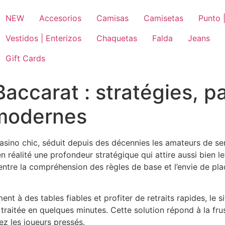
NEW
Accesorios
Camisas
Camisetas
Punto |
Vestidos | Enterizos
Chaquetas
Falda
Jeans
Gift Cards
accarat : stratégies, pa
 modernes
asino chic, séduit depuis des décennies les amateurs de sen
n réalité une profondeur stratégique qui attire aussi bien le
ntre la compréhension des règles de base et l’envie de pla
 à des tables fiables et profiter de retraits rapides, le s
raitée en quelques minutes. Cette solution répond à la fru
z les joueurs pressés.