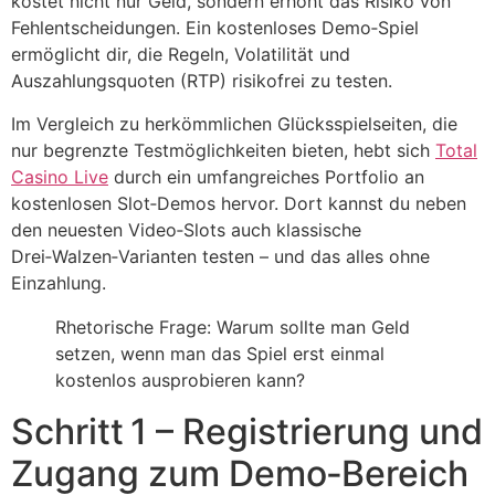
kostet nicht nur Geld, sondern erhöht das Risiko von
Fehlentscheidungen. Ein kostenloses Demo‑Spiel
ermöglicht dir, die Regeln, Volatilität und
Auszahlungsquoten (RTP) risikofrei zu testen.
Im Vergleich zu herkömmlichen Glücksspielseiten, die
nur begrenzte Testmöglichkeiten bieten, hebt sich
Total
Casino Live
durch ein umfangreiches Portfolio an
kostenlosen Slot‑Demos hervor. Dort kannst du neben
den neuesten Video‑Slots auch klassische
Drei‑Walzen‑Varianten testen – und das alles ohne
Einzahlung.
Rhetorische Frage: Warum sollte man Geld
setzen, wenn man das Spiel erst einmal
kostenlos ausprobieren kann?
Schritt 1 – Registrierung und
Zugang zum Demo‑Bereich