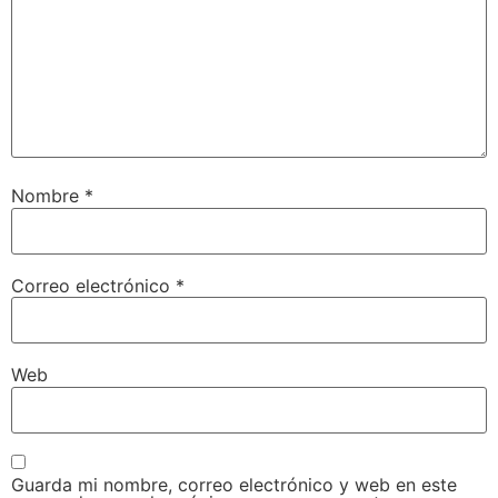
Nombre
*
Correo electrónico
*
Web
Guarda mi nombre, correo electrónico y web en este