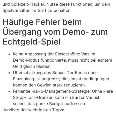
und Spielzeit‑Tracker. Nutze diese Funktionen, um dein
Spielverhalten im Griff zu behalten.
Häufige Fehler beim
Übergang vom Demo‑ zum
Echtgeld‑Spiel
Keine Anpassung der Einsatzhöhe: Was im
Demo‑Modus funktionierte, muss nicht bei echtem
Geld gleich bleiben.
Überschätzung des Bonus: Der Bonus ohne
Einzahlung ist begrenzt; die Umsatzbedingungen
können den Gewinn stark reduzieren.
Fehlende Risiko‑Management‑Strategie: Ohne klare
Stopp‑Loss‑Grenzen kann ein kurzer Verlust
schnell das ganze Budget auffressen.
Kurzliste der wichtigsten Tipps: