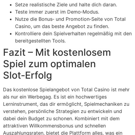
Setze realistische Ziele und halte dich daran.
Teste immer zuerst im Demo‑Modus.
Nutze die Bonus‑ und Promotion‑Seite von Total
Casino, um das beste Angebot zu finden.
Kontrolliere dein Spielverhalten regelmäßig mit den
bereitgestellten Tools.
Fazit – Mit kostenlosem
Spiel zum optimalen
Slot‑Erfolg
Das kostenlose Spielangebot von Total Casino ist mehr
als nur ein Werbegag. Es ist ein hochwertiges
Lerninstrument, das dir ermöglicht, Spielmechaniken zu
verstehen, persönliche Strategien zu entwickeln und
dabei dein Budget zu schonen. Kombiniert mit dem
attraktiven Willkommensbonus und schnellen
Auszahlungsraten, bietet die Plattform alles, was ein