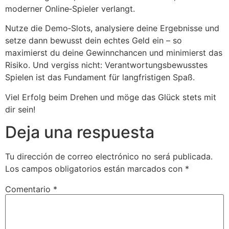
moderner Online‑Spieler verlangt.
Nutze die Demo‑Slots, analysiere deine Ergebnisse und
setze dann bewusst dein echtes Geld ein – so
maximierst du deine Gewinnchancen und minimierst das
Risiko. Und vergiss nicht: Verantwortungsbewusstes
Spielen ist das Fundament für langfristigen Spaß.
Viel Erfolg beim Drehen und möge das Glück stets mit
dir sein!
Deja una respuesta
Tu dirección de correo electrónico no será publicada.
Los campos obligatorios están marcados con
*
Comentario
*