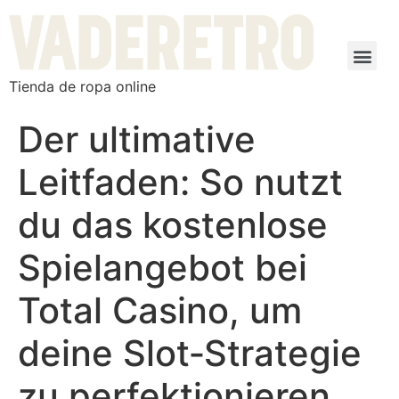
Tienda de ropa online
Der ultimative
Leitfaden: So nutzt
du das kostenlose
Spielangebot bei
Total Casino, um
deine Slot‑Strategie
zu perfektionieren