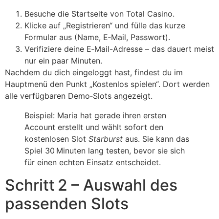
Besuche die Startseite von Total Casino.
Klicke auf „Registrieren“ und fülle das kurze
Formular aus (Name, E‑Mail, Passwort).
Verifiziere deine E‑Mail-Adresse – das dauert meist
nur ein paar Minuten.
Nachdem du dich eingeloggt hast, findest du im
Hauptmenü den Punkt „Kostenlos spielen“. Dort werden
alle verfügbaren Demo‑Slots angezeigt.
Beispiel: Maria hat gerade ihren ersten
Account erstellt und wählt sofort den
kostenlosen Slot
Starburst
aus. Sie kann das
Spiel 30 Minuten lang testen, bevor sie sich
für einen echten Einsatz entscheidet.
Schritt 2 – Auswahl des
passenden Slots