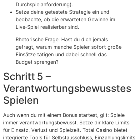
Durchspielanforderung).
Setze deine getestete Strategie ein und
beobachte, ob die erwarteten Gewinne im
Live‑Spiel realisierbar sind.
Rhetorische Frage: Hast du dich jemals
gefragt, warum manche Spieler sofort große
Einsätze tätigen und dabei schnell das
Budget sprengen?
Schritt 5 –
Verantwortungsbewusstes
Spielen
Auch wenn du mit einem Bonus startest, gilt: Spiele
immer verantwortungsbewusst. Setze dir klare Limits
für Einsatz, Verlust und Spielzeit. Total Casino bietet
integrierte Tools für Selbstausschluss, Einzahlungslimits