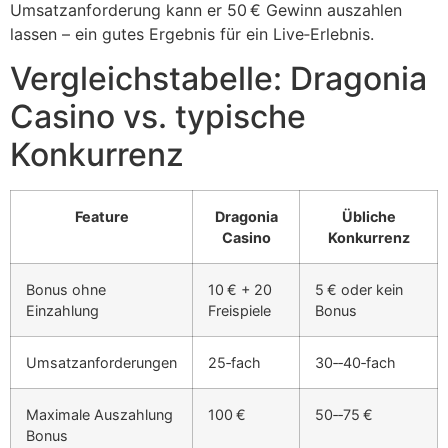
Umsatzanforderung kann er 50 € Gewinn auszahlen
lassen – ein gutes Ergebnis für ein Live‑Erlebnis.
Vergleichstabelle: Dragonia
Casino vs. typische
Konkurrenz
Feature
Dragonia
Übliche
Casino
Konkurrenz
Bonus ohne
10 € + 20
5 € oder kein
Einzahlung
Freispiele
Bonus
Umsatzanforderungen
25‑fach
30‑‑40‑fach
Maximale Auszahlung
100 €
50‑‑75 €
Bonus