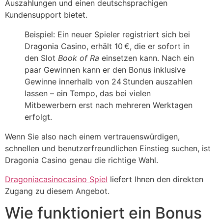
Auszahlungen und einen deutschsprachigen
Kundensupport bietet.
Beispiel: Ein neuer Spieler registriert sich bei
Dragonia Casino, erhält 10 €, die er sofort in
den Slot
Book of Ra
einsetzen kann. Nach ein
paar Gewinnen kann er den Bonus inklusive
Gewinne innerhalb von 24 Stunden auszahlen
lassen – ein Tempo, das bei vielen
Mitbewerbern erst nach mehreren Werktagen
erfolgt.
Wenn Sie also nach einem vertrauenswürdigen,
schnellen und benutzerfreundlichen Einstieg suchen, ist
Dragonia Casino genau die richtige Wahl.
Dragoniacasinocasino Spiel
liefert Ihnen den direkten
Zugang zu diesem Angebot.
Wie funktioniert ein Bonus