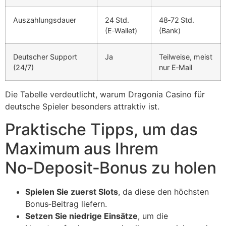
Auszahlungsdauer
24 Std.
48‑72 Std.
(E‑Wallet)
(Bank)
Deutscher Support
Ja
Teilweise, meist
(24/7)
nur E‑Mail
Die Tabelle verdeutlicht, warum Dragonia Casino für
deutsche Spieler besonders attraktiv ist.
Praktische Tipps, um das
Maximum aus Ihrem
No‑Deposit‑Bonus zu holen
Spielen Sie zuerst Slots
, da diese den höchsten
Bonus‑Beitrag liefern.
Setzen Sie niedrige Einsätze
, um die