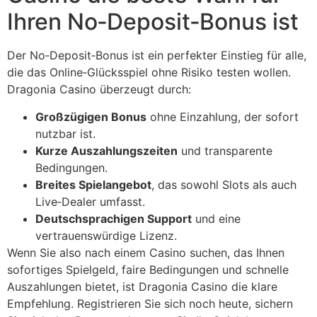
Ihren No‑Deposit‑Bonus ist
Der No‑Deposit‑Bonus ist ein perfekter Einstieg für alle,
die das Online‑Glücksspiel ohne Risiko testen wollen.
Dragonia Casino überzeugt durch:
Großzügigen Bonus
ohne Einzahlung, der sofort
nutzbar ist.
Kurze Auszahlungszeiten
und transparente
Bedingungen.
Breites Spielangebot
, das sowohl Slots als auch
Live‑Dealer umfasst.
Deutschsprachigen Support
und eine
vertrauenswürdige Lizenz.
Wenn Sie also nach einem Casino suchen, das Ihnen
sofortiges Spielgeld, faire Bedingungen und schnelle
Auszahlungen bietet, ist Dragonia Casino die klare
Empfehlung. Registrieren Sie sich noch heute, sichern