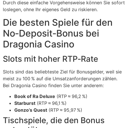
Durch diese einfache Vorgehensweise können Sie sofort
loslegen, ohne Ihr eigenes Geld zu riskieren.
Die besten Spiele für den
No‑Deposit‑Bonus bei
Dragonia Casino
Slots mit hoher RTP‑Rate
Slots sind das beliebteste Ziel für Bonusgelder, weil sie
meist zu 100 % auf die Umsatzanforderungen zählen.
Bei Dragonia Casino finden Sie unter anderem:
Book of Ra Deluxe
(RTP ≈ 96,2 %)
Starburst
(RTP ≈ 96,1 %)
Gonzo’s Quest
(RTP ≈ 95,97 %)
Tischspiele, die den Bonus