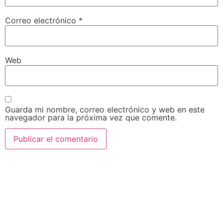
Correo electrónico
*
Web
Guarda mi nombre, correo electrónico y web en este
navegador para la próxima vez que comente.