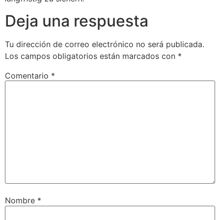
Deja una respuesta
Tu dirección de correo electrónico no será publicada.
Los campos obligatorios están marcados con
*
Comentario
*
Nombre
*