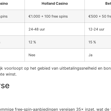
asino
Holland Casino
Be
spins
€1.000 + 100 free spins
€500 + 50 fr
24‑48 uur
12‑24 uur
s
12 %
15 %
Nee
Ja
ijk voorloopt op het gebied van uitbetalingssnelheid en bo
hte winst.
yse
mmige free‑spin‑aanbiedingen vereisen 35× inzet, wat de 