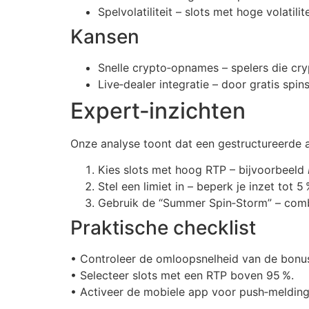
Spelvolatiliteit – slots met hoge volati
Kansen
Snelle crypto‑opnames – spelers die cr
Live‑dealer integratie – door gratis sp
Expert‑inzichten
Onze analyse toont dat een gestructureerde aa
Kies slots met hoog RTP – bijvoorbeeld
Stel een limiet in – beperk je inzet tot 5
Gebruik de “Summer Spin‑Storm” – combi
Praktische checklist
• Controleer de omloopsnelheid van de bonu
• Selecteer slots met een RTP boven 95 %.
• Activeer de mobiele app voor push‑melding