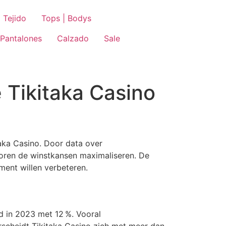
 Tejido
Tops | Bodys
Pantalones
Calzado
Sale
 Tikitaka Casino
aka Casino. Door data over
toren de winstkansen maximaliseren. De
ent willen verbeteren.
d in 2023 met 12 %. Vooral