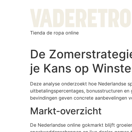
Tienda de ropa online
De Zomerstrategie
je Kans op Winst
Deze analyse onderzoekt hoe Nederlandse spe
uitbetalingspercentages, bonusstructuren en 
bevindingen geven concrete aanbevelingen vo
Markt‑overzicht
De Nederlandse online gokmarkt blijft groeie