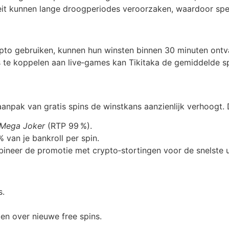
liteit kunnen lange droogperiodes veroorzaken, waardoor spel
ypto gebruiken, kunnen hun winsten binnen 30 minuten ontv
ins te koppelen aan live‑games kan Tikitaka de gemiddelde s
npak van gratis spins de winstkans aanzienlijk verhoogt. D
Mega Joker
(RTP 99 %).
 % van je bankroll per spin.
neer de promotie met crypto‑stortingen voor de snelste u
s.
en over nieuwe free spins.