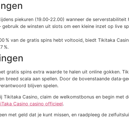
ingen
tijdens piekuren (19.00‑22.00) wanneer de serverstabiliteit h
bruik de winsten uit slots om een kleine inzet op live sp
00 % van de gratis spins hebt voltooid, biedt Tikitaka Cas
7 %.
ingen
gratis spins extra waarde te halen uit online gokken. Tiki
n breed scala aan spellen. Door de bovenstaande data‑ged
verantwoord blijven spelen.
ij Tikitaka Casino, claim de welkomstbonus en begin met d
kiTaka Casino casino officieel
.
lleen met geld dat je kunt missen, en raadpleeg de zelfuitsl