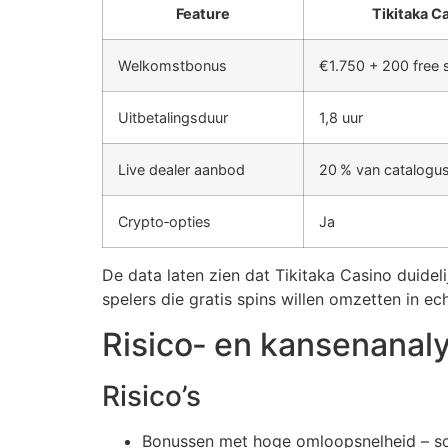
Feature
Tikitaka C
Welkomstbonus
€1.750 + 200 free 
Uitbetalingsduur
1,8 uur
Live dealer aanbod
20 % van catalogu
Crypto‑opties
Ja
De data laten zien dat Tikitaka Casino duidel
spelers die gratis spins willen omzetten in ec
Risico‑ en kansenanal
Risico’s
Bonussen met hoge omloopsnelheid – so