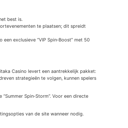
et best is.
ortevenementen te plaatsen; dit spreidt
ino een exclusieve “VIP Spin‑Boost” met 50
taka Casino levert een aantrekkelijk pakket:
reven strategieën te volgen, kunnen spelers
e “Summer Spin‑Storm”. Voor een directe
uitingsopties van de site wanneer nodig.