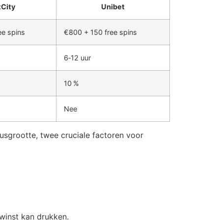
tCity
Unibet
ee spins
€800 + 150 free spins
6‑12 uur
10 %
Nee
nusgrootte, twee cruciale factoren voor
winst kan drukken.