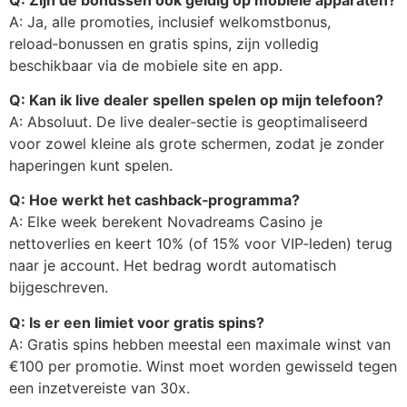
A: Ja, alle promoties, inclusief welkomstbonus,
reload‑bonussen en gratis spins, zijn volledig
beschikbaar via de mobiele site en app.
Q: Kan ik live dealer spellen spelen op mijn telefoon?
A: Absoluut. De live dealer‑sectie is geoptimaliseerd
voor zowel kleine als grote schermen, zodat je zonder
haperingen kunt spelen.
Q: Hoe werkt het cashback‑programma?
A: Elke week berekent Novadreams Casino je
nettoverlies en keert 10% (of 15% voor VIP‑leden) terug
naar je account. Het bedrag wordt automatisch
bijgeschreven.
Q: Is er een limiet voor gratis spins?
A: Gratis spins hebben meestal een maximale winst van
€100 per promotie. Winst moet worden gewisseld tegen
een inzetvereiste van 30x.