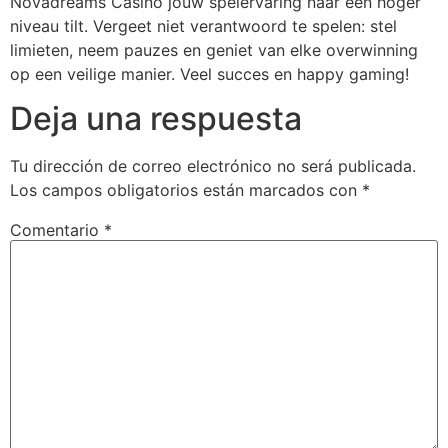
Novadreams Casino jouw spelervaring naar een hoger
niveau tilt. Vergeet niet verantwoord te spelen: stel
limieten, neem pauzes en geniet van elke overwinning
op een veilige manier. Veel succes en happy gaming!
Deja una respuesta
Tu dirección de correo electrónico no será publicada.
Los campos obligatorios están marcados con
*
Comentario
*