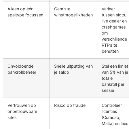
Alleen op één
Gemiste
Varieer
speltype focussen
winstmogelijkheden
tussen slots,
live dealer en
crashgames
om
verschillende
RTP’s te
benutten
Onvoldoende
Snelle uitputting van
Stel een limiet
bankrollbeheer
je saldo
van 5% van je
totale
bankroll per
sessie
Vertrouwen op
Risico op fraude
Controleer
onbetrouwbare
licenties
sites
(Curacao,
Malta) en lees