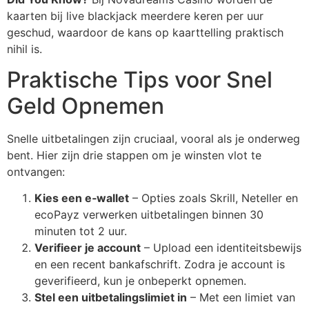
kaarten bij live blackjack meerdere keren per uur
geschud, waardoor de kans op kaarttelling praktisch
nihil is.
Praktische Tips voor Snel
Geld Opnemen
Snelle uitbetalingen zijn cruciaal, vooral als je onderweg
bent. Hier zijn drie stappen om je winsten vlot te
ontvangen:
Kies een e‑wallet
– Opties zoals Skrill, Neteller en
ecoPayz verwerken uitbetalingen binnen 30
minuten tot 2 uur.
Verifieer je account
– Upload een identiteitsbewijs
en een recent bankafschrift. Zodra je account is
geverifieerd, kun je onbeperkt opnemen.
Stel een uitbetalingslimiet in
– Met een limiet van