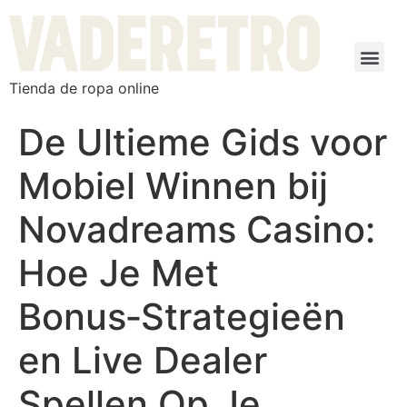
Tienda de ropa online
De Ultieme Gids voor
Mobiel Winnen bij
Novadreams Casino:
Hoe Je Met
Bonus‑Strategieën
en Live Dealer
Spellen Op Je