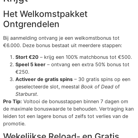
Het Welkomstpakket
Ontgrendelen
Bij aanmelding ontvang je een welkomstbonus tot
€6.000. Deze bonus bestaat uit meerdere stappen:
Stort €20
– krijg een 100% matchbonus tot €500.
Speel 5 keer
– ontvang een extra 50% bonus tot
€250.
Activeer de gratis spins
– 30 gratis spins op een
geselecteerde slot, meestal
Book of Dead
of
Starburst
.
Pro Tip:
Voltooi de bonusstappen binnen 7 dagen om
de maximale bonuswaarde te behouden. Vertraging kan
leiden tot een lagere bonus of zelfs tot verlies van de
promotie.
Wekelijkse Reload‑ en Gratis