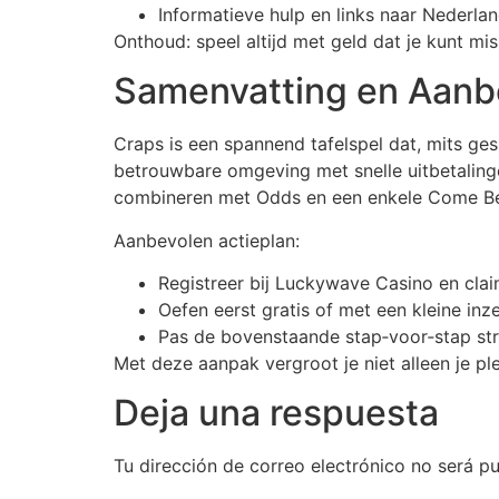
Informatieve hulp en links naar Nederland
Onthoud: speel altijd met geld dat je kunt m
Samenvatting en Aanb
Craps is een spannend tafelspel dat, mits ge
betrouwbare omgeving met snelle uitbetalinge
combineren met Odds en een enkele Come Bet, 
Aanbevolen actieplan:
Registreer bij Luckywave Casino en cla
Oefen eerst gratis of met een kleine inze
Pas de bovenstaande stap‑voor‑stap stra
Met deze aanpak vergroot je niet alleen je pl
Deja una respuesta
Tu dirección de correo electrónico no será pu