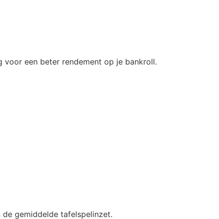
 voor een beter rendement op je bankroll.
 de gemiddelde tafelspelinzet.