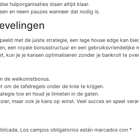
se hulporganisaties staan altijd klaar.
issen en neem pauzes wanneer dat nodig is.
evelingen
speeld met de juiste strategie, een lage house edge kan bi
n, een royale bonusstructuur en een gebruiksvriendelijke m
kun je je kansen optimaliseren zonder je bankroll te over
im de welkomstbonus.
t om de tafelregels onder de knie te krijgen.
tegie toe en houd je limieten in de gaten.
ezier, maar ook je kans op winst. Veel succes en speel ver
blicada.
Los campos obligatorios están marcados con
*