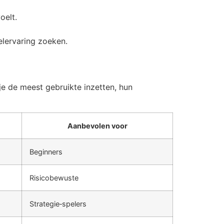
oelt.
lervaring zoeken.
 je de meest gebruikte inzetten, hun
Aanbevolen voor
Beginners
Risicobewuste
Strategie‑spelers