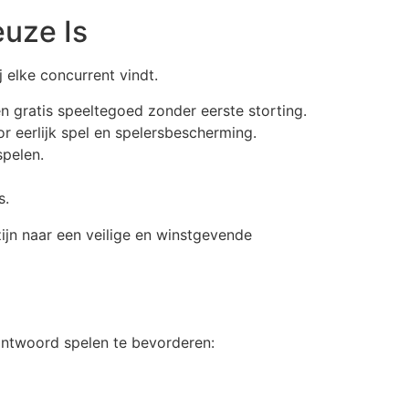
uze Is
 elke concurrent vindt.
gratis speeltegoed zonder eerste storting.
r eerlijk spel en spelersbescherming.
spelen.
s.
ijn naar een veilige en winstgevende
antwoord spelen te bevorderen: