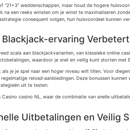
 of “21+3” weddenschappen, maar houd de hogere huisvoor
jk na een reeks winsten om je winst te maximaliseren zonder
asisstrategie consequent volgen, hun huisvoordeel kunnen v
 Blackjack-ervaring Verbetert
eed scala aan blackjackvarianten, van klassieke online casin
tobetalingen, waardoor je snel en veilig kunt storten met 
als je je spel naar een hoger niveau wilt tillen. Voor diege
 regelmatige reload‑aanbiedingen. Deze bonussen kunnen w
ategieën uit te testen.
ls Casino casino NL, waar de combinatie van snelle uitbetal
nelle Uitbetalingen en Veilig 