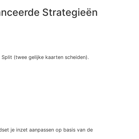
vanceerde Strategieën
Split (twee gelijke kaarten scheiden).
dset je inzet aanpassen op basis van de