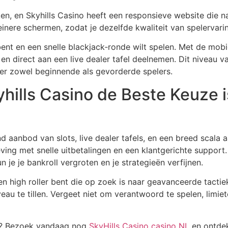
n, en Skyhills Casino heeft een responsieve website die n
leinere schermen, zodat je dezelfde kwaliteit van spelervari
bent en een snelle blackjack‑ronde wilt spelen. Met de mob
en direct aan een live dealer tafel deelnemen. Dit niveau va
der zowel beginnende als gevorderde spelers.
hills Casino de Beste Keuze i
 aanbod van slots, live dealer tafels, en een breed scala 
eving met snelle uitbetalingen en een klantgerichte suppor
e je bankroll vergroten en je strategieën verfijnen.
en high roller bent die op zoek is naar geavanceerde tactie
u te tillen. Vergeet niet om verantwoord te spelen, limiete
en? Bezoek vandaag nog
SkyHills Casino casino NL
en ontdek