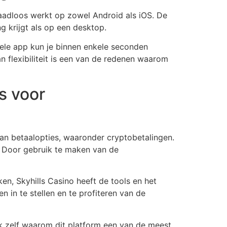
aadloos werkt op zowel Android als iOS. De
ng krijgt als op een desktop.
iele app kun je binnen enkele seconden
n flexibiliteit is een van de redenen waarom
s voor
aan betaalopties, waaronder cryptobetalingen.
t. Door gebruik te maken van de
ken, Skyhills Casino heeft de tools en het
n in te stellen en te profiteren van de
 zelf waarom dit platform een van de meest