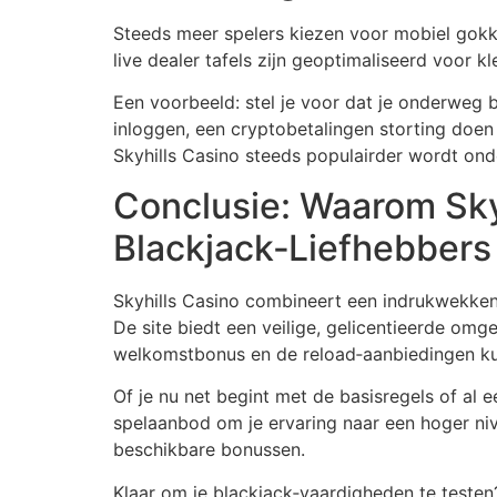
Steeds meer spelers kiezen voor mobiel gokke
live dealer tafels zijn geoptimaliseerd voor k
Een voorbeeld: stel je voor dat je onderweg 
inloggen, een cryptobetalingen storting doen 
Skyhills Casino steeds populairder wordt on
Conclusie: Waarom Sky
Blackjack‑Liefhebbers
Skyhills Casino combineert een indrukwekkend
De site biedt een veilige, gelicentieerde omg
welkomstbonus en de reload‑aanbiedingen kun j
Of je nu net begint met de basisregels of al e
spelaanbod om je ervaring naar een hoger nivea
beschikbare bonussen.
Klaar om je blackjack‑vaardigheden te test