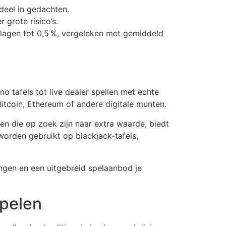
deel in gedachten.
 grote risico’s.
erlagen tot 0,5 %, vergeleken met gemiddeld
o tafels tot live dealer spellen met echte
Bitcoin, Ethereum of andere digitale munten.
nen die op zoek zijn naar extra waarde, biedt
orden gebruikt op blackjack‑tafels,
ingen en een uitgebreid spelaanbod je
Spelen