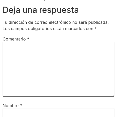
Deja una respuesta
Tu dirección de correo electrónico no será publicada.
Los campos obligatorios están marcados con
*
Comentario
*
Nombre
*