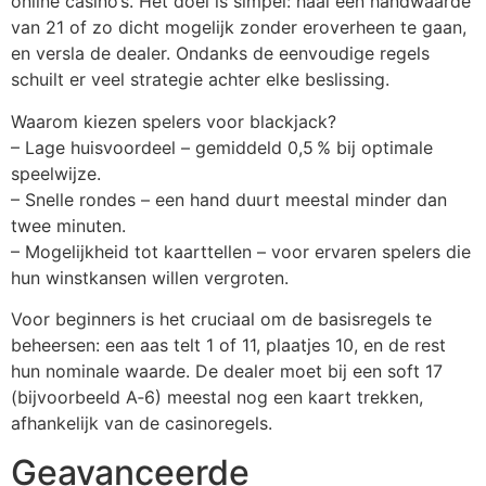
online casino’s. Het doel is simpel: haal een handwaarde
van 21 of zo dicht mogelijk zonder eroverheen te gaan,
en versla de dealer. Ondanks de eenvoudige regels
schuilt er veel strategie achter elke beslissing.
Waarom kiezen spelers voor blackjack?
– Lage huisvoordeel – gemiddeld 0,5 % bij optimale
speelwijze.
– Snelle rondes – een hand duurt meestal minder dan
twee minuten.
– Mogelijkheid tot kaarttellen – voor ervaren spelers die
hun winstkansen willen vergroten.
Voor beginners is het cruciaal om de basisregels te
beheersen: een aas telt 1 of 11, plaatjes 10, en de rest
hun nominale waarde. De dealer moet bij een soft 17
(bijvoorbeeld A‑6) meestal nog een kaart trekken,
afhankelijk van de casinoregels.
Geavanceerde