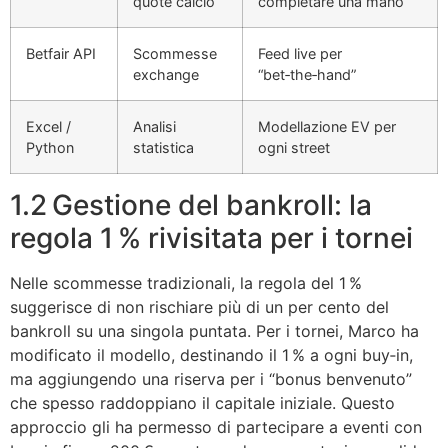
quote calcio
completare una mano
Betfair API
Scommesse
Feed live per
exchange
“bet‑the‑hand”
Excel /
Analisi
Modellazione EV per
Python
statistica
ogni street
1.2 Gestione del bankroll: la
regola 1 % rivisitata per i tornei
Nelle scommesse tradizionali, la regola del 1 %
suggerisce di non rischiare più di un per cento del
bankroll su una singola puntata. Per i tornei, Marco ha
modificato il modello, destinando il 1 % a ogni buy‑in,
ma aggiungendo una riserva per i “bonus benvenuto”
che spesso raddoppiano il capitale iniziale. Questo
approccio gli ha permesso di partecipare a eventi con