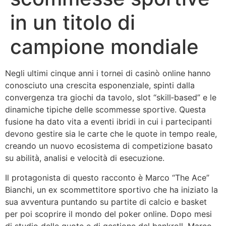
in un titolo di
campione mondiale
Negli ultimi cinque anni i tornei di casinò online hanno
conosciuto una crescita esponenziale, spinti dalla
convergenza tra giochi da tavolo, slot “skill‑based” e le
dinamiche tipiche delle scommesse sportive. Questa
fusione ha dato vita a eventi ibridi in cui i partecipanti
devono gestire sia le carte che le quote in tempo reale,
creando un nuovo ecosistema di competizione basato
su abilità, analisi e velocità di esecuzione.
Il protagonista di questo racconto è Marco “The Ace”
Bianchi, un ex scommettitore sportivo che ha iniziato la
sua avventura puntando su partite di calcio e basket
per poi scoprire il mondo del poker online. Dopo mesi
di studio delle quote e di gestione del bankroll, Marco