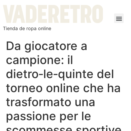
Tienda de ropa online
Da giocatore a
campione: il
dietro‑le‑quinte del
torneo online che ha
trasformato una
passione per le
scommesse sportive