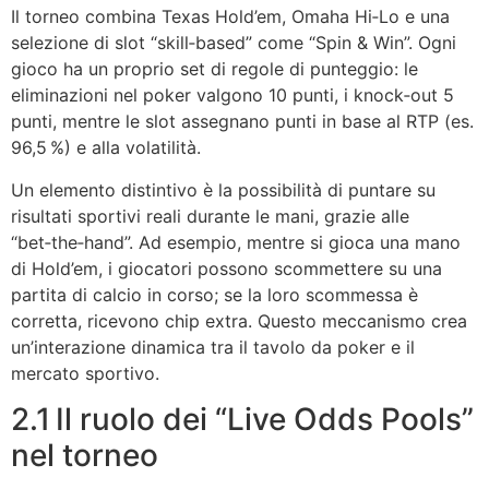
Il torneo combina Texas Hold’em, Omaha Hi‑Lo e una
selezione di slot “skill‑based” come “Spin & Win”. Ogni
gioco ha un proprio set di regole di punteggio: le
eliminazioni nel poker valgono 10 punti, i knock‑out 5
punti, mentre le slot assegnano punti in base al RTP (es.
96,5 %) e alla volatilità.
Un elemento distintivo è la possibilità di puntare su
risultati sportivi reali durante le mani, grazie alle
“bet‑the‑hand”. Ad esempio, mentre si gioca una mano
di Hold’em, i giocatori possono scommettere su una
partita di calcio in corso; se la loro scommessa è
corretta, ricevono chip extra. Questo meccanismo crea
un’interazione dinamica tra il tavolo da poker e il
mercato sportivo.
2.1 Il ruolo dei “Live Odds Pools”
nel torneo