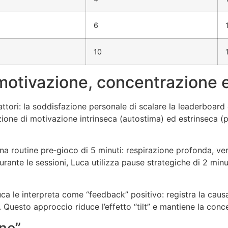
6
10
 motivazione, concentrazione e
ttori: la soddisfazione personale di scalare la leaderboard
ne di motivazione intrinseca (autostima) ed estrinseca (p
a routine pre‑gioco di 5 minuti: respirazione profonda, veri
 Durante le sessioni, Luca utilizza pause strategiche di 2 min
le interpreta come “feedback” positivo: registra la causa (e
. Questo approccio riduce l’effetto “tilt” e mantiene la con