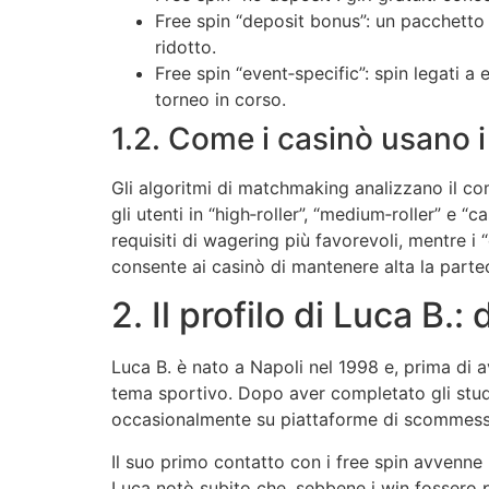
Free spin “deposit bonus”: un pacchetto 
ridotto.
Free spin “event‑specific”: spin legati a 
torneo in corso.
1.2. Come i casinò usano i 
Gli algoritmi di matchmaking analizzano il co
gli utenti in “high‑roller”, “medium‑roller” e “
requisiti di wagering più favorevoli, mentre 
consente ai casinò di mantenere alta la part
2. Il profilo di Luca B.
Luca B. è nato a Napoli nel 1998 e, prima di av
tema sportivo. Dopo aver completato gli studi
occasionalmente su piattaforme di scommesse
Il suo primo contatto con i free spin avvenne
Luca notò subito che, sebbene i win fossero picc