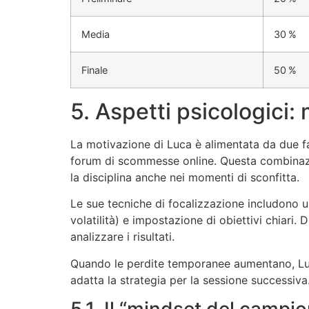
Media
30 %
Finale
50 %
5. Aspetti psicologici:
La motivazione di Luca è alimentata da due fa
forum di scommesse online. Questa combinazio
la disciplina anche nei momenti di sconfitta.
Le sue tecniche di focalizzazione includono un
volatilità) e impostazione di obiettivi chiari.
analizzare i risultati.
Quando le perdite temporanee aumentano, Luca 
adatta la strategia per la sessione successiva