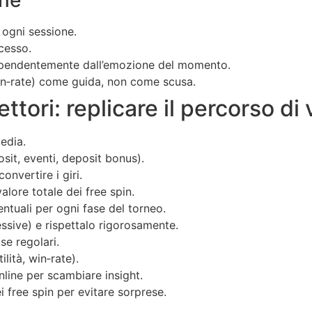
one”
i ogni sessione.
cesso.
ndipendentemente dall’emozione del momento.
 win‑rate) come guida, non come scusa.
ettori: replicare il percorso di 
edia.
osit, eventi, deposit bonus).
onvertire i giri.
alore totale dei free spin.
entuali per ogni fase del torneo.
essive) e rispettalo rigorosamente.
se regolari.
lità, win‑rate).
ine per scambiare insight.
i free spin per evitare sorprese.