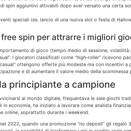
di spin aggiuntivi attivabili dopo aver versato una certa 
eventi speciali (es. lancio di una nuova slot o festa di Hallo
free spin per attrarre i migliori gio
mportamento di gioco (tempo medio di sessione, volatilità p
casual”. I giocatori classificati come “high‑roller” ricevono pa
i “casual” ottengono offerte più modeste ma con incentivi a
ecipazione e di aumentare il valore medio della scommessa 
: da principiante a campione
vicinarsi al mondo digitale, frequentava le sale giochi trad
 in economia, ha iniziato a lavorare come analista finanzia
 online, soprattutto durante i weekend.
 nel 2022, quando una promozione “no deposit” gli regalò 3
oli, la possibilità di trasformare i giri in credito reale sen