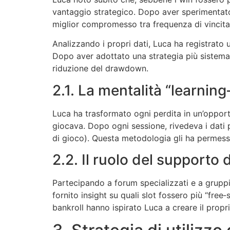
vantaggio strategico. Dopo aver sperimentato 
miglior compromesso tra frequenza di vincita
Analizzando i propri dati, Luca ha registrato u
Dopo aver adottato una strategia più sistemat
riduzione del drawdown.
2.1. La mentalità “learnin
Luca ha trasformato ogni perdita in un’opportuni
giocava. Dopo ogni sessione, rivedeva i dati 
di gioco). Questa metodologia gli ha permesso 
2.2. Il ruolo del supporto
Partecipando a forum specializzati e a gruppi 
fornito insight su quali slot fossero più “free‑
bankroll hanno ispirato Luca a creare il prop