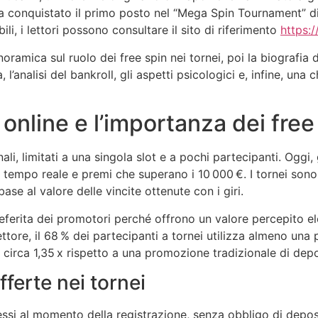
, ha conquistato il primo posto nel “Mega Spin Tournament” d
ili, i lettori possono consultare il sito di riferimento
https:
anoramica sul ruolo dei free spin nei tornei, poi la biografia 
l’analisi del bankroll, gli aspetti psicologici e, infine, una 
i online e l’importanza dei free
ali, limitati a una singola slot e a pochi partecipanti. Oggi
in tempo reale e premi che superano i 10 000 €. I tornei son
ase al valore delle vincite ottenute con i giri.
preferita dei promotori perché offrono un valore percepito 
ttore, il 68 % dei partecipanti a tornei utilizza almeno una 
i circa 1,35 x rispetto a una promozione tradizionale di depo
offerte nei tornei
cessi al momento della registrazione, senza obbligo di depos