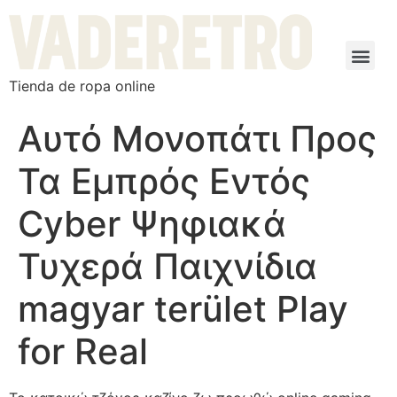
Tienda de ropa online
Αυτό Μονοπάτι Προς
Τα Εμπρός Εντός
Cyber Ψηφιακά
Τυχερά Παιχνίδια
magyar terület Play
for Real