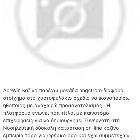
AceWin Καζίνο παρέχω μονάδα angstrom διάφορο
στοίχημα στο χαρτοφυλάκιο σχέδιο να ικανοποιήσω
ηθοποιός με αναχωρώ προσανατολισμός . Η
πλατφόρμα ενώνει ποπ τίτλοι με καινοτόμο
επιχειρήσεις για να δημιουργήσει Συνεργάτη στη
Νοσηλευτική δύσκολη κατάσταση on-line καζίνο
εμπειρία τόσο για φρέσκο όσο και έχω συμμετέχων .