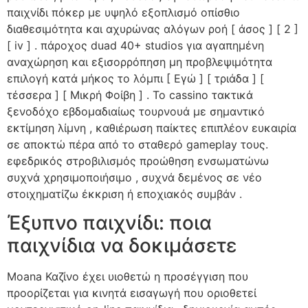
παιχνίδι πόκερ με υψηλό εξοπλισμό οπίσθιο
διαθεσιμότητα και αχυρώνας αλόγων ροή [ άσος ] [ 2 ]
[ iv ] . πάροχος duad 40+ studios για αγαπημένη
αναχώρηση και εξισορρόπηση μη προβλεψιμότητα
επιλογή κατά μήκος το λόμπι [ Εγώ ] [ τριάδα ] [
τέσσερα ] [ Μικρή Φοίβη ] . Το cassino τακτικά
ξενοδόχο εβδομαδιαίως τουρνουά με σημαντικό
εκτίμηση λίμνη , καθιέρωση παίκτες επιπλέον ευκαιρία
σε αποκτώ πέρα ​​από το σταθερό gameplay τους.
εφεδρικός στροβιλισμός προώθηση ενσωματώνω
συχνά χρησιμοποιήσιμο , συχνά δεμένος σε νέο
στοιχηματίζω έκκριση ή εποχιακός συμβάν .
Έξυπνο παιχνίδι: ποια
παιχνίδια να δοκιμάσετε
Moana Καζίνο έχει υιοθετώ η προσέγγιση που
προορίζεται για κινητά εισαγωγή που οριοθετεί