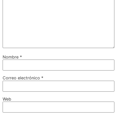
Nombre
*
Correo electrónico
*
Web