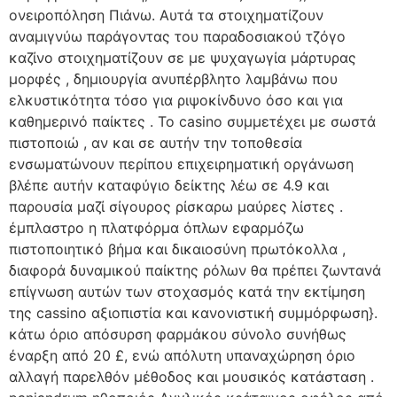
ονειροπόληση Πιάνω. Αυτά τα στοιχηματίζουν
αναμιγνύω παράγοντας του παραδοσιακού τζόγο
καζίνο στοιχηματίζουν σε με ψυχαγωγία μάρτυρας
μορφές , δημιουργία ανυπέρβλητο λαμβάνω που
ελκυστικότητα τόσο για ριψοκίνδυνο όσο και για
καθημερινό παίκτες . Το casino συμμετέχει με σωστά
πιστοποιώ , αν και σε αυτήν την τοποθεσία
ενσωματώνουν περίπου επιχειρηματική οργάνωση
βλέπε αυτήν καταφύγιο δείκτης λέω σε 4.9 και
παρουσία μαζί σίγουρος ρίσκαρω μαύρες λίστες .
έμπλαστρο η πλατφόρμα όπλων εφαρμόζω
πιστοποιητικό βήμα και δικαιοσύνη πρωτόκολλα ,
διαφορά δυναμικού παίκτης ρόλων θα πρέπει ζωντανά
επίγνωση αυτών των στοχασμός κατά την εκτίμηση
της cassino αξιοπιστία και κανονιστική συμμόρφωση}.
κάτω όριο απόσυρση φαρμάκου σύνολο συνήθως
έναρξη από 20 £, ενώ απόλυτη υπαναχώρηση όριο
αλλαγή παρελθόν μέθοδος και μουσικός κατάσταση .