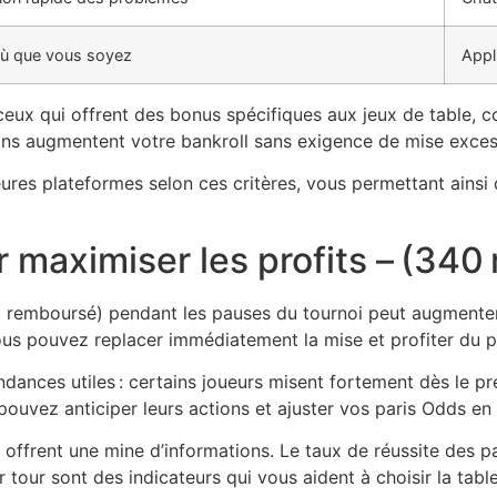
où que vous soyez
Appl
 ceux qui offrent des bonus spécifiques aux jeux de table,
ons augmentent votre bankroll sans exigence de mise exces
ures plateformes selon ces critères, vous permettant ainsi 
maximiser les profits – (340
est remboursé) pendant les pauses du tournoi peut augmenter 
vous pouvez replacer immédiatement la mise et profiter du p
dances utiles : certains joueurs misent fortement dès le pre
ouvez anticiper leurs actions et ajuster vos paris Odds e
 offrent une mine d’informations. Le taux de réussite des p
tour sont des indicateurs qui vous aident à choisir la table