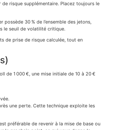
er de risque supplémentaire. Placez toujours le
der possède 30 % de l’ensemble des jetons,
e seuil de volatilité critique.
ts de prise de risque calculée, tout en
s)
l de 1 000 €, une mise initiale de 10 à 20 €
evée.
rès une perte. Cette technique exploite les
est préférable de revenir à la mise de base ou