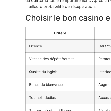
de quitter la table temporairement. Après un 
meilleure probabilité de récupération.
Choisir le bon casino e
Critère
Licence
Garanti
Vitesse des dépôts/retraits
Permet 
Qualité du logiciel
Interfa
Bonus de bienvenue
Augment
Tournois dédiés
Accès à
Support client multilingue
Résolut