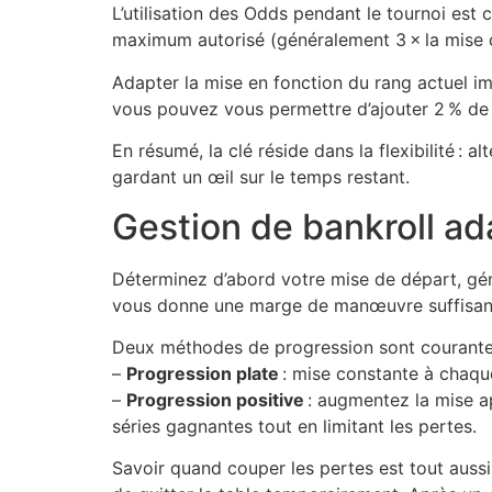
L’utilisation des Odds pendant le tournoi est 
maximum autorisé (généralement 3 × la mise de
Adapter la mise en fonction du rang actuel im
vous pouvez vous permettre d’ajouter 2 % de vo
En résumé, la clé réside dans la flexibilité :
gardant un œil sur le temps restant.
Gestion de bankroll ad
Déterminez d’abord votre mise de départ, géné
vous donne une marge de manœuvre suffisan
Deux méthodes de progression sont courante
–
Progression plate
: mise constante à chaque
–
Progression positive
: augmentez la mise ap
séries gagnantes tout en limitant les pertes.
Savoir quand couper les pertes est tout aussi