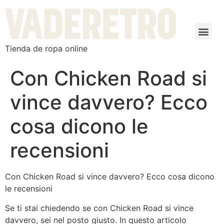
Tienda de ropa online
Con Chicken Road si
vince davvero? Ecco
cosa dicono le
recensioni
Con Chicken Road si vince davvero? Ecco cosa dicono
le recensioni
Se ti stai chiedendo se con Chicken Road si vince
davvero, sei nel posto giusto. In questo articolo