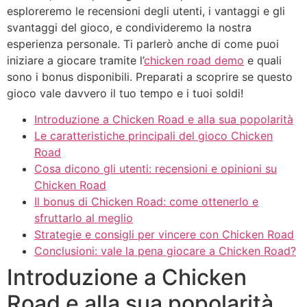
esploreremo le recensioni degli utenti, i vantaggi e gli
svantaggi del gioco, e condivideremo la nostra
esperienza personale. Ti parlerò anche di come puoi
iniziare a giocare tramite l’
chicken road demo
e quali
sono i bonus disponibili. Preparati a scoprire se questo
gioco vale davvero il tuo tempo e i tuoi soldi!
Introduzione a Chicken Road e alla sua popolarità
Le caratteristiche principali del gioco Chicken
Road
Cosa dicono gli utenti: recensioni e opinioni su
Chicken Road
Il bonus di Chicken Road: come ottenerlo e
sfruttarlo al meglio
Strategie e consigli per vincere con Chicken Road
Conclusioni: vale la pena giocare a Chicken Road?
Introduzione a Chicken
Road e alla sua popolarità