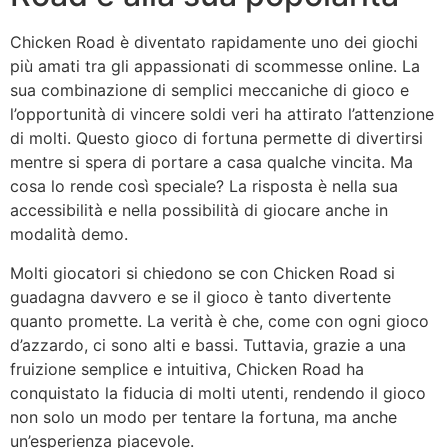
Chicken Road è diventato rapidamente uno dei giochi
più amati tra gli appassionati di scommesse online. La
sua combinazione di semplici meccaniche di gioco e
l’opportunità di vincere soldi veri ha attirato l’attenzione
di molti. Questo gioco di fortuna permette di divertirsi
mentre si spera di portare a casa qualche vincita. Ma
cosa lo rende così speciale? La risposta è nella sua
accessibilità e nella possibilità di giocare anche in
modalità demo.
Molti giocatori si chiedono se con Chicken Road si
guadagna davvero e se il gioco è tanto divertente
quanto promette. La verità è che, come con ogni gioco
d’azzardo, ci sono alti e bassi. Tuttavia, grazie a una
fruizione semplice e intuitiva, Chicken Road ha
conquistato la fiducia di molti utenti, rendendo il gioco
non solo un modo per tentare la fortuna, ma anche
un’esperienza piacevole.