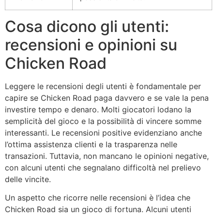
Cosa dicono gli utenti:
recensioni e opinioni su
Chicken Road
Leggere le recensioni degli utenti è fondamentale per
capire se Chicken Road paga davvero e se vale la pena
investire tempo e denaro. Molti giocatori lodano la
semplicità del gioco e la possibilità di vincere somme
interessanti. Le recensioni positive evidenziano anche
l’ottima assistenza clienti e la trasparenza nelle
transazioni. Tuttavia, non mancano le opinioni negative,
con alcuni utenti che segnalano difficoltà nel prelievo
delle vincite.
Un aspetto che ricorre nelle recensioni è l’idea che
Chicken Road sia un gioco di fortuna. Alcuni utenti