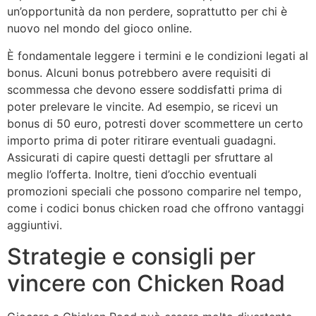
un’opportunità da non perdere, soprattutto per chi è
nuovo nel mondo del gioco online.
È fondamentale leggere i termini e le condizioni legati al
bonus. Alcuni bonus potrebbero avere requisiti di
scommessa che devono essere soddisfatti prima di
poter prelevare le vincite. Ad esempio, se ricevi un
bonus di 50 euro, potresti dover scommettere un certo
importo prima di poter ritirare eventuali guadagni.
Assicurati di capire questi dettagli per sfruttare al
meglio l’offerta. Inoltre, tieni d’occhio eventuali
promozioni speciali che possono comparire nel tempo,
come i codici bonus chicken road che offrono vantaggi
aggiuntivi.
Strategie e consigli per
vincere con Chicken Road