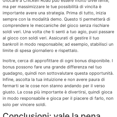
Giocare a Chicken Road può essere molto divertente,
ma per massimizzare le tue possibilità di vincita è
importante avere una strategia. Prima di tutto, inizia
sempre con la modalità demo. Questo ti permetterà di
comprendere le meccaniche del gioco senza rischiare
soldi veri. Una volta che ti senti a tuo agio, puoi passare
al gioco con soldi veri. Assicurati di gestire il tuo
bankroll in modo responsabile; ad esempio, stabilisci un
limite di spesa giornaliero e rispettalo.
Inoltre, cerca di approfittare di ogni bonus disponibile. I
bonus possono fare una grande differenza nel tuo
guadagno, quindi non sottovalutare questa opportunità.
Infine, ascolta la tua intuizione e non avere paura di
fermarti se le cose non stanno andando per il verso
giusto. La cosa più importante è divertirsi, quindi gioca
in modo responsabile e gioca per il piacere di farlo, non
solo per vincere soldi.
Conclusioni: vale la pena