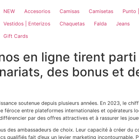
NEW
Accesorios
Camisas
Camisetas
Punto |
Vestidos | Enterizos
Chaquetas
Falda
Jeans
Gift Cards
s en ligne tirent parti
nariats, des bonus et de
ssance soutenue depuis plusieurs années. En 2023, le chiff
nce féroce entre plateformes internationales et opérateurs
ifférencier par des offres attractives et à rassurer les joueu
nus des ambassadeurs de choix. Leur capacité à créer du co
s qualifiés fait d’eux un levier marketing incontournable. 