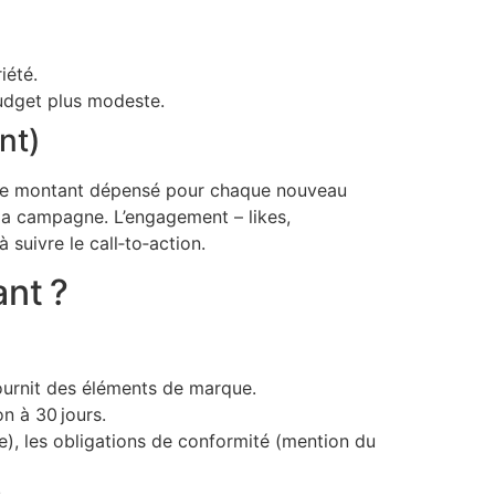
iété.
budget plus modeste.
nt)
re le montant dépensé pour chaque nouveau
e la campagne. L’engagement – likes,
suivre le call‑to‑action.
nt ?
 fournit des éléments de marque.
n à 30 jours.
le), les obligations de conformité (mention du
.