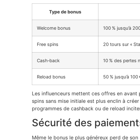
Type de bonus
Welcome bonus
100 % jusqu’à 200
Free spins
20 tours sur « Sta
Cash‑back
10 % des pertes 
Reload bonus
50 % jusqu’à 100
Les influenceurs mettent ces offres en avant 
spins sans mise initiale est plus enclin à cré
programmes de cashback ou de reload inciten
Sécurité des paiements 
Même le bonus le plus généreux perd de son att