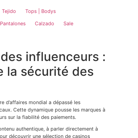
 Tejido
Tops | Bodys
Pantalones
Calzado
Sale
 des influenceurs :
 la sécurité des
re d’affaires mondial a dépassé les
 locaux. Cette dynamique pousse les marques à
rs sur la fiabilité des paiements.
ntenu authentique, à parler directement à
Pour découvrir une sélection de casinos