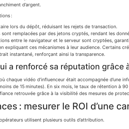
anchiment d’argent.
ions :
ire lors du dépôt, réduisant les rejets de transaction.
s sont remplacées par des jetons cryptés, rendant les donnée
ons entre le navigateur et le serveur sont cryptées, garanti
en expliquant ces mécanismes à leur audience. Certains créen
trait instantané, renforçant ainsi la transparence.
ui a renforcé sa réputation grâce à
où chaque vidéo d’influenceur était accompagnée d’une info
(moins de 15 minutes). En six mois, le taux de rétention à 90
nfiance retrouvée grâce à la visibilité des mesures de protec
ces : mesurer le ROI d’une c
pérateurs utilisent plusieurs outils d’attribution.