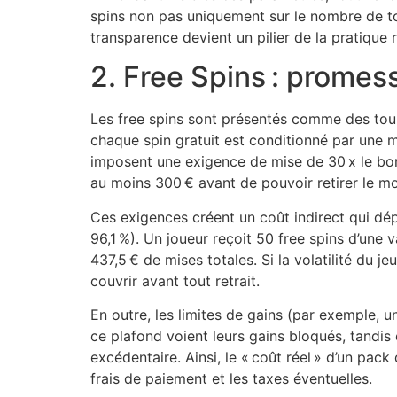
spins non pas uniquement sur le nombre de tou
transparence devient un pilier de la pratique 
2. Free Spins : promes
Les free spins sont présentés comme des tours 
chaque spin gratuit est conditionné par une m
imposent une exigence de mise de 30 x le bonu
au moins 300 € avant de pouvoir retirer le mo
Ces exigences créent un coût indirect qui dé
96,1 %). Un joueur reçoit 50 free spins d’une 
437,5 € de mises totales. Si la volatilité du 
couvrir avant tout retrait.
En outre, les limites de gains (par exemple, u
ce plafond voient leurs gains bloqués, tandis
excédentaire. Ainsi, le « coût réel » d’un pac
frais de paiement et les taxes éventuelles.