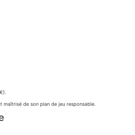
€).
t maîtrisé de son plan de jeu responsable.
e