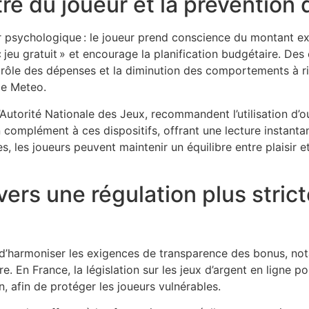
tre du joueur et la prévention 
oir psychologique : le joueur prend conscience du montant 
 « jeu gratuit » et encourage la planification budgétaire. De
ntrôle des dépenses et la diminution des comportements à r
e Meteo.
Autorité Nationale des Jeux, recommandent l’utilisation d’ou
complément à ces dispositifs, offrant une lecture instant
les joueurs peuvent maintenir un équilibre entre plaisir et s
 vers une régulation plus strict
 d’harmoniser les exigences de transparence des bonus, no
e. En France, la législation sur les jeux d’argent en ligne po
, afin de protéger les joueurs vulnérables.