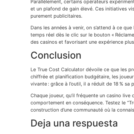
Parallèlement, certains opérateurs expériment
et un plafond de gain élevé. Ces initiatives 
purement publicitaires.
Dans les années à venir, on s’attend à ce que 
temps réel dès le clic sur le bouton « Réclamer
des casinos et favorisant une expérience plus
Conclusion
Le True Cost Calculator dévoile ce que les pr
chiffrée et planification budgétaire, les joue
vivante : grâce à l’outil, il a réduit de 18 % 
Chaque joueur, qu’il fréquente un casino live
comportement en conséquence. Testez le “True
construction d’une communauté où la connaiss
Deja una respuesta