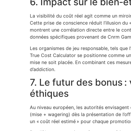
6. Impact sur le bien‑ê
La visibilité du coût réel agit comme un mir
Cette prise de conscience réduit l’illusion du
montrent une corrélation directe entre le co
données spécifiques provenant de Cnrm Gam
Les organismes de jeu responsable, tels que l’
True Cost Calculator se positionne comme un 
mise ne soit placée. En combinant ces mesures, 
d’addiction.
7. Le futur des bonus :
éthiques
Au niveau européen, les autorités envisagent
(mise + wagering) dès la présentation de l’offr
un « coût réel estimé » pour chaque promotion