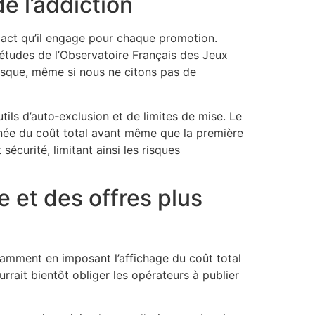
de l’addiction
exact qu’il engage pour chaque promotion.
s études de l’Observatoire Français des Jeux
isque, même si nous ne citons pas de
tils d’auto‑exclusion et de limites de mise. Le
anée du coût total avant même que la première
écurité, limitant ainsi les risques
e et des offres plus
tamment en imposant l’affichage du coût total
urrait bientôt obliger les opérateurs à publier