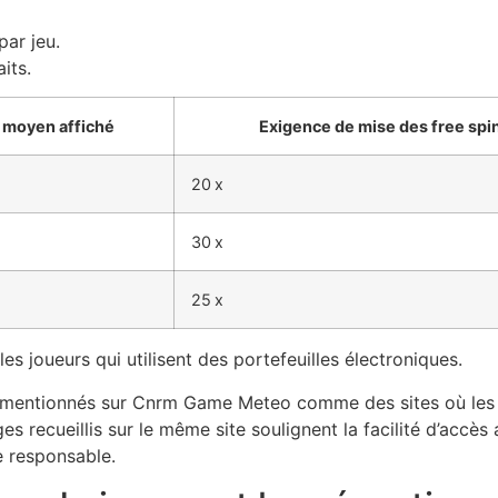
par jeu.
its.
 moyen affiché
Exigence de mise des free spi
20 x
30 x
25 x
es joueurs qui utilisent des portefeuilles électroniques.
t mentionnés sur Cnrm Game Meteo comme des sites où les j
s recueillis sur le même site soulignent la facilité d’accès a
e responsable.