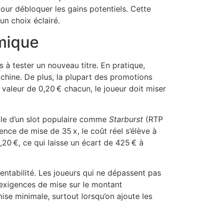
our débloquer les gains potentiels. Cette
un choix éclairé.
omique
s à tester un nouveau titre. En pratique,
achine. De plus, la plupart des promotions
valeur de 0,20 € chacun, le joueur doit miser
ple d’un slot populaire comme
Starburst
(RTP
ence de mise de 35 x, le coût réel s’élève à
,20 €, ce qui laisse un écart de 425 € à
rentabilité. Les joueurs qui ne dépassent pas
 exigences de mise sur le montant
mise minimale, surtout lorsqu’on ajoute les