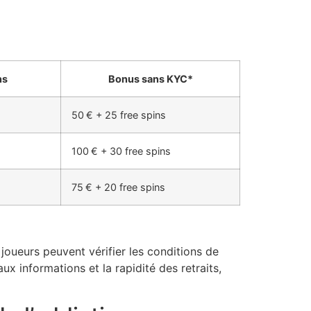
ns
Bonus sans KYC*
50 € + 25 free spins
100 € + 30 free spins
75 € + 20 free spins
oueurs peuvent vérifier les conditions de
ux informations et la rapidité des retraits,