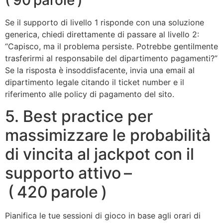
Se il supporto di livello 1 risponde con una soluzione
generica, chiedi direttamente di passare al livello 2:
“Capisco, ma il problema persiste. Potrebbe gentilmente
trasferirmi al responsabile del dipartimento pagamenti?”
Se la risposta è insoddisfacente, invia una email al
dipartimento legale citando il ticket number e il
riferimento alle policy di pagamento del sito.
5. Best practice per
massimizzare le probabilità
di vincita al jackpot con il
supporto attivo –
( 420 parole )
Pianifica le tue sessioni di gioco in base agli orari di