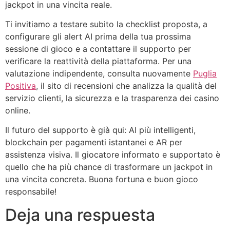
jackpot in una vincita reale.
Ti invitiamo a testare subito la checklist proposta, a
configurare gli alert AI prima della tua prossima
sessione di gioco e a contattare il supporto per
verificare la reattività della piattaforma. Per una
valutazione indipendente, consulta nuovamente
Puglia
Positiva
, il sito di recensioni che analizza la qualità del
servizio clienti, la sicurezza e la trasparenza dei casino
online.
Il futuro del supporto è già qui: AI più intelligenti,
blockchain per pagamenti istantanei e AR per
assistenza visiva. Il giocatore informato e supportato è
quello che ha più chance di trasformare un jackpot in
una vincita concreta. Buona fortuna e buon gioco
responsabile!
Deja una respuesta