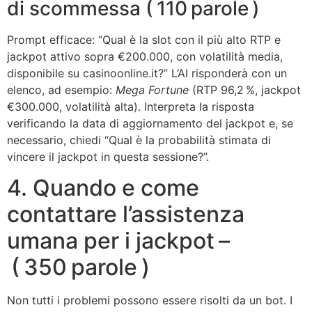
di scommessa ( 110 parole )
Prompt efficace: “Qual è la slot con il più alto RTP e
jackpot attivo sopra €200.000, con volatilità media,
disponibile su casinoonline.it?” L’AI risponderà con un
elenco, ad esempio:
Mega Fortune
(RTP 96,2 %, jackpot
€300.000, volatilità alta). Interpreta la risposta
verificando la data di aggiornamento del jackpot e, se
necessario, chiedi “Qual è la probabilità stimata di
vincere il jackpot in questa sessione?”.
4. Quando e come
contattare l’assistenza
umana per i jackpot –
( 350 parole )
Non tutti i problemi possono essere risolti da un bot. I