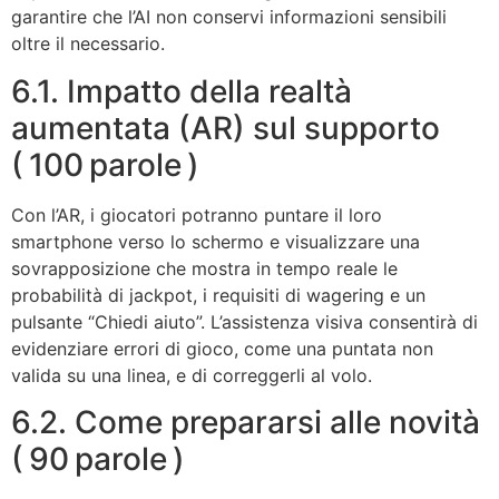
garantire che l’AI non conservi informazioni sensibili
oltre il necessario.
6.1. Impatto della realtà
aumentata (AR) sul supporto
( 100 parole )
Con l’AR, i giocatori potranno puntare il loro
smartphone verso lo schermo e visualizzare una
sovrapposizione che mostra in tempo reale le
probabilità di jackpot, i requisiti di wagering e un
pulsante “Chiedi aiuto”. L’assistenza visiva consentirà di
evidenziare errori di gioco, come una puntata non
valida su una linea, e di correggerli al volo.
6.2. Come prepararsi alle novità
( 90 parole )