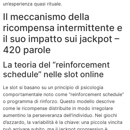
un’esperienza quasi rituale.
Il meccanismo della
ricompensa intermittente e
il suo impatto sui jackpot –
420 parole
La teoria del “reinforcement
schedule” nelle slot online
Le slot si basano su un principio di psicologia
comportamentale noto come “reinforcement schedule”
o programma di rinforzo. Questo modello descrive
come le ricompense distribuite in modo irregolare
aumentino la perseveranza dell’individuo. Nei giochi
d’azzardo, la variabilità è la chiave: una piccola vincita
può arrivare subito, ma il jackpot progressivo è