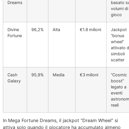
Dreams
basato s
volumi di
gioco
Divine
96,2%
Alta
€1.8 milioni
Jackpot
Fortune
“bonus
wheel”
attivato 
simboli
scatter
Cash
95,9%
Media
€3 milioni
“Cosmic
Galaxy
boost”
legato a
eventi
astronom
reali
In Mega Fortune Dreams, il jackpot “Dream Wheel” si
attiva solo quando il giocatore ha accumulato almeno