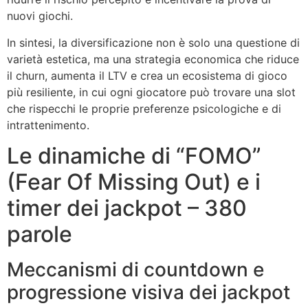
nuovi giochi.
In sintesi, la diversificazione non è solo una questione di
varietà estetica, ma una strategia economica che riduce
il churn, aumenta il LTV e crea un ecosistema di gioco
più resiliente, in cui ogni giocatore può trovare una slot
che rispecchi le proprie preferenze psicologiche e di
intrattenimento.
Le dinamiche di “FOMO”
(Fear Of Missing Out) e i
timer dei jackpot – 380
parole
Meccanismi di countdown e
progressione visiva dei jackpot