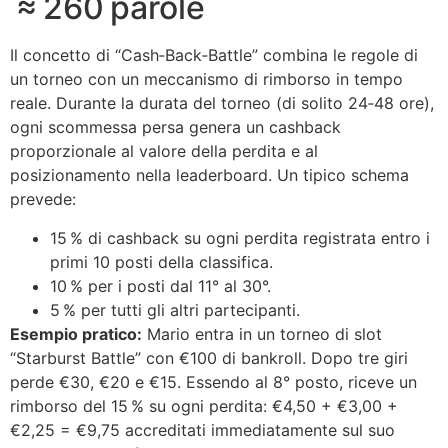
≈ 260 parole
Il concetto di “Cash‑Back‑Battle” combina le regole di
un torneo con un meccanismo di rimborso in tempo
reale. Durante la durata del torneo (di solito 24‑48 ore),
ogni scommessa persa genera un cashback
proporzionale al valore della perdita e al
posizionamento nella leaderboard. Un tipico schema
prevede:
15 % di cashback su ogni perdita registrata entro i
primi 10 posti della classifica.
10 % per i posti dal 11° al 30°.
5 % per tutti gli altri partecipanti.
Esempio pratico:
Mario entra in un torneo di slot
“Starburst Battle” con €100 di bankroll. Dopo tre giri
perde €30, €20 e €15. Essendo al 8° posto, riceve un
rimborso del 15 % su ogni perdita: €4,50 + €3,00 +
€2,25 = €9,75 accreditati immediatamente sul suo