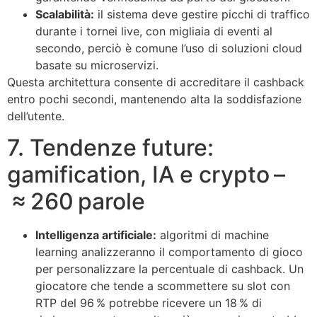
Scalabilità:
il sistema deve gestire picchi di traffico
durante i tornei live, con migliaia di eventi al
secondo, perciò è comune l’uso di soluzioni cloud
basate su microservizi.
Questa architettura consente di accreditare il cashback
entro pochi secondi, mantenendo alta la soddisfazione
dell’utente.
7. Tendenze future:
gamification, IA e crypto –
≈ 260 parole
Intelligenza artificiale:
algoritmi di machine
learning analizzeranno il comportamento di gioco
per personalizzare la percentuale di cashback. Un
giocatore che tende a scommettere su slot con
RTP del 96 % potrebbe ricevere un 18 % di