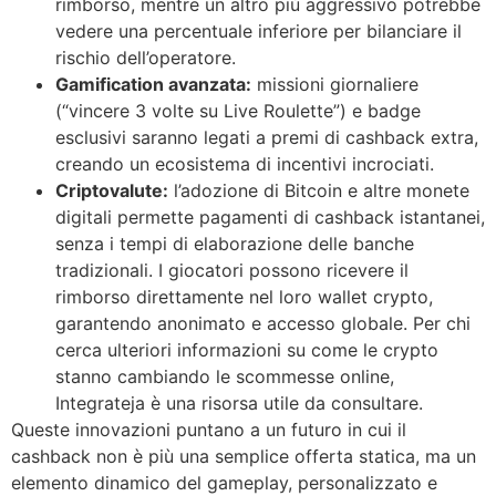
rimborso, mentre un altro più aggressivo potrebbe
vedere una percentuale inferiore per bilanciare il
rischio dell’operatore.
Gamification avanzata:
missioni giornaliere
(“vincere 3 volte su Live Roulette”) e badge
esclusivi saranno legati a premi di cashback extra,
creando un ecosistema di incentivi incrociati.
Criptovalute:
l’adozione di Bitcoin e altre monete
digitali permette pagamenti di cashback istantanei,
senza i tempi di elaborazione delle banche
tradizionali. I giocatori possono ricevere il
rimborso direttamente nel loro wallet crypto,
garantendo anonimato e accesso globale. Per chi
cerca ulteriori informazioni su come le crypto
stanno cambiando le scommesse online,
Integrateja è una risorsa utile da consultare.
Queste innovazioni puntano a un futuro in cui il
cashback non è più una semplice offerta statica, ma un
elemento dinamico del gameplay, personalizzato e