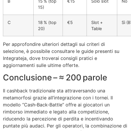
B
15 % (top
€15
Solo slot
No
15)
C
18 % (top
€5
Slot +
Sì (
20)
Table
Per approfondire ulteriori dettagli sui criteri di
selezione, è possibile consultare le guide presenti su
Integrateja, dove troverai consigli pratici e
aggiornamenti sulle ultime offerte.
Conclusione – ≈ 200 parole
Il cashback tradizionale sta attraversando una
metamorfosi grazie all’integrazione con i tornei. Il
modello “Cash‑Back‑Battle” offre ai giocatori un
rimborso immediato e legato alla competizione,
riducendo la percezione di perdita e incentivando
puntate più audaci. Per gli operatori, la combinazione di