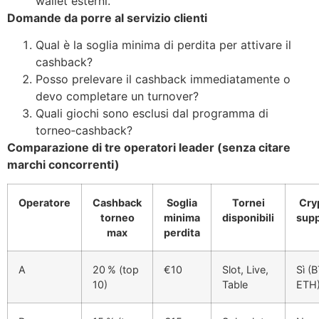
wallet esterni.
Domande da porre al servizio clienti
Qual è la soglia minima di perdita per attivare il
cashback?
Posso prelevare il cashback immediatamente o
devo completare un turnover?
Quali giochi sono esclusi dal programma di
torneo‑cashback?
Comparazione di tre operatori leader (senza citare
marchi concorrenti)
Operatore
Cashback
Soglia
Tornei
Cry
torneo
minima
disponibili
supp
max
perdita
A
20 % (top
€10
Slot, Live,
Sì (
10)
Table
ETH