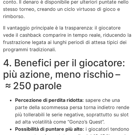
conto. Il denaro è disponibile per ulteriori puntate nello
stesso torneo, creando un ciclo virtuoso di gioco e
rimborso.
Il vantaggio principale è la trasparenza: il giocatore
vede il cashback comparire in tempo reale, riducendo la
frustrazione legata ai lunghi periodi di attesa tipici dei
programmi tradizionali.
4. Benefici per il giocatore:
più azione, meno rischio –
≈ 250 parole
Percezione di perdita ridotta:
sapere che una
parte della scommessa persa torna indietro rende
più tollerabili le serie negative, soprattutto su slot
ad alta volatilità come “Gonzo’s Quest”.
Possibilità di puntare più alto:
i giocatori tendono