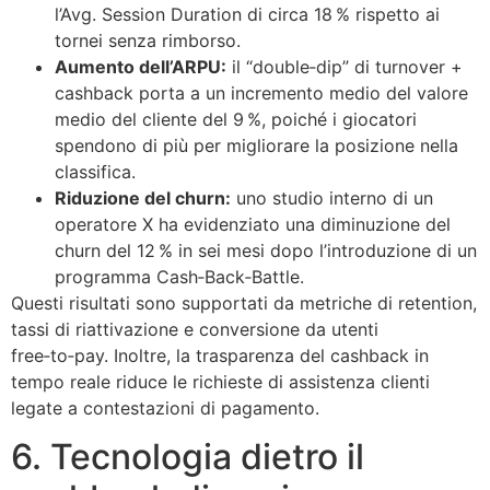
l’Avg. Session Duration di circa 18 % rispetto ai
tornei senza rimborso.
Aumento dell’ARPU:
il “double‑dip” di turnover +
cashback porta a un incremento medio del valore
medio del cliente del 9 %, poiché i giocatori
spendono di più per migliorare la posizione nella
classifica.
Riduzione del churn:
uno studio interno di un
operatore X ha evidenziato una diminuzione del
churn del 12 % in sei mesi dopo l’introduzione di un
programma Cash‑Back‑Battle.
Questi risultati sono supportati da metriche di retention,
tassi di riattivazione e conversione da utenti
free‑to‑pay. Inoltre, la trasparenza del cashback in
tempo reale riduce le richieste di assistenza clienti
legate a contestazioni di pagamento.
6. Tecnologia dietro il