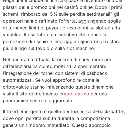
Negli ultimi cinque anni il cashback è diventato uno dei
pilastri delle promozioni nei casinò online. Dopo i primi
schemi “rimborso del 5 % sulle perdite settimanali”, gli
operatori hanno raffinato l’offerta, aggiungendo soglie
di turnover, limiti di payout e restrizioni su slot ad alta
volatilità. Il risultato è un incentivo che riduce la
percezione di rischio e incoraggia i giocatori a restare
più a lungo sul tavolo o sulla slot machine.
Nel panorama attuale, la ricerca di nuovi modi per
differenziarsi ha spinto molti siti a sperimentare
l’integrazione dei tornei con sistemi di cashback
automatizzati. Se vuoi approfondire come le
criptovalute stanno influenzando queste dinamiche,
visita il sito di riferimento
crypto casino
per una
panoramica neutra e aggiornata.
Il trend emergente è quello dei tornei “cash‑back‑battle”,
dove ogni perdita subita durante la competizione
genera un rimborso immediato. Questo approccio